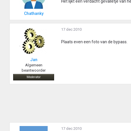
Het lijkt een verdacht gevalletje van 
Chathanky
17 dec 2010
Plaats even een foto van de bypass.
Jan
Algemeen
beantwoorder
Moderator
17 dec 2010