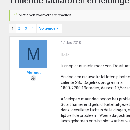
Trillende radiatoren en leiding
Niet open voor verdere reacties.
1
2
3
4
Volgende
17 dec 2010
M
Hallo,
Ik snap er nu niets meer van. De situat
Mmniet
Vrijdag een nieuwe ketel laten plaats
calente 28c. Dagelijks programma:
1800-2200 19graden, de rest 17,5gra
Afgelopen maandag begon het problee
Soort hamerend geluid. Ketel uitgezet
denk: gevalletje lucht in de leidingen
tijd zelfde probleem. Woensdagochtend
langsgekomen en wist niet wat het wa