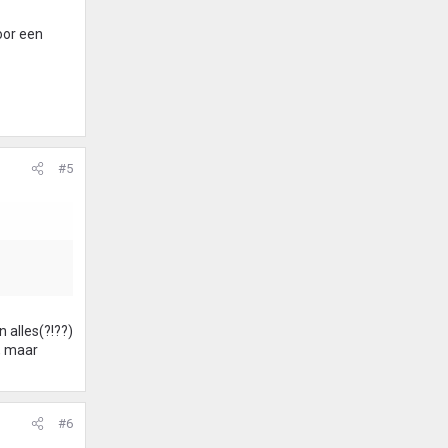
oor een
#5
n alles(?!??)
n, maar
#6