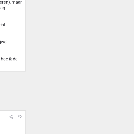
keren), maar
aag
cht
jwel
 hoe ik de
#2