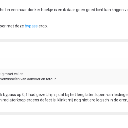
t in een naar donker hoekje is en ik daar geen goed licht kan krijgen v
fvoer met deze
bypass
erop.
tig moet vallen.
t verwisselen van aanvoer en retour.
 bypass op 0,1 had gezet, hij zij dat bij het leeg laten lopen van leidinge
een radiatorknop ergens defect is, klinkt mij nog niet erg logisch in de ore