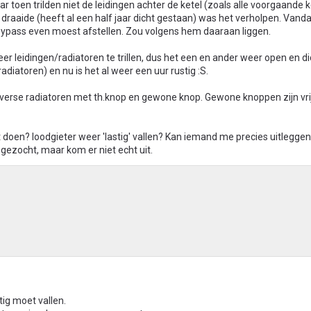
toen trilden niet de leidingen achter de ketel (zoals alle voorgaande 
n draaide (heeft al een half jaar dicht gestaan) was het verholpen. Vand
e bypass even moest afstellen. Zou volgens hem daaraan liggen.
 leidingen/radiatoren te trillen, dus het een en ander weer open en di
diatoren) en nu is het al weer een uur rustig :S.
diverse radiatoren met th.knop en gewone knop. Gewone knoppen zijn vri
doen? loodgieter weer 'lastig' vallen? Kan iemand me precies uitleggen
gezocht, maar kom er niet echt uit.
tig moet vallen.