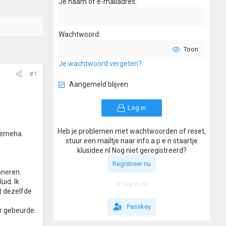
Je naam of e-mailadres
Wachtwoord
Toon
Je wachtwoord vergeten?
#1
Aangemeld blijven
Log in
Heb je problemen met wachtwoorden of reset,
 Remeha
stuur een mailtje naar info a p e n staartje
klusidee nl Nog niet geregistreerd?
Registreer nu
oneren.
uid. Ik
or log in via
nt dezelfde
Passkey
r gebeurde.