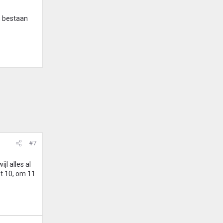
n bestaan
#7
jl alles al
t 10, om 11