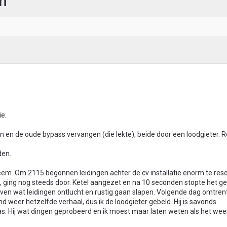
en
ie:
en en de oude bypass vervangen (die lekte), beide door een loodgieter.
den.
m. Om 2115 begonnen leidingen achter de cv installatie enorm te res
, ging nog steeds door. Ketel aangezet en na 10 seconden stopte het gel
, even wat leidingen ontlucht en rustig gaan slapen. Volgende dag omtre
 weer hetzelfde verhaal, dus ik de loodgieter gebeld. Hij is savonds
s. Hij wat dingen geprobeerd en ik moest maar laten weten als het wee