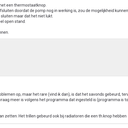
s het een thermostaatknop.
fsluiten doordat de pomp nog in werking is, zou de mogelijkheid kunne
sluiten maar dat het niet lukt.
el open stand.
nnen.
oblemen op, maar het rare (vind ik dan), is dat het savonds gebeurd, terwi
raag meer is volgens het programma dat ingesteld is (programma is to
t kan zetten. Het trillen gebeurd ook bij radiatoren die een th.knop hebben