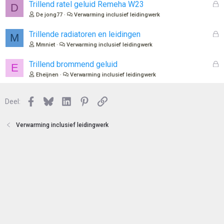
e
l
G
Trillend ratel geluid Remeha W23
D
n
o
e
De jong77
Verwarming inclusief leidingwerk
t
s
e
l
G
Trillende radiatoren en leidingen
M
n
o
e
Mmniet
Verwarming inclusief leidingwerk
t
s
e
l
G
Trillend brommend geluid
E
n
o
e
Eheijnen
Verwarming inclusief leidingwerk
t
s
e
l
n
Facebook
Bluesky
LinkedIn
Pinterest
Link
o
Deel:
t
e
Verwarming inclusief leidingwerk
n