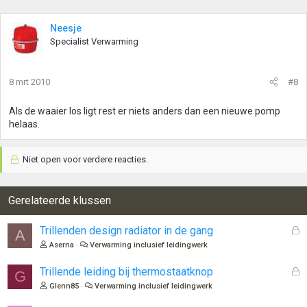
Neesje
Specialist Verwarming
8 mrt 2010
#8
Als de waaier los ligt rest er niets anders dan een nieuwe pomp
helaas.
Niet open voor verdere reacties.
Gerelateerde klussen
G
Trillenden design radiator in de gang
A
e
Aserna
Verwarming inclusief leidingwerk
s
l
G
Trillende leiding bij thermostaatknop
G
o
e
Glenn85
Verwarming inclusief leidingwerk
t
s