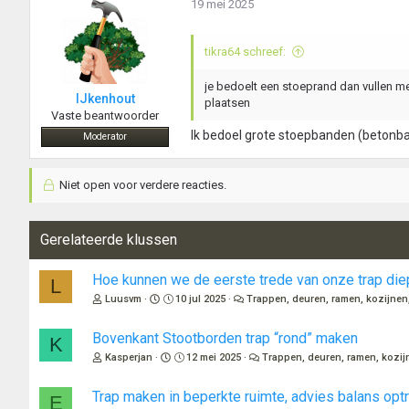
19 mei 2025
e
n
:
tikra64 schreef:
je bedoelt een stoeprand dan vullen m
IJkenhout
plaatsen
Vaste beantwoorder
Ik bedoel grote stoepbanden (betonbal
Moderator
Niet open voor verdere reacties.
Gerelateerde klussen
Hoe kunnen we de eerste trede van onze trap di
L
Luusvm
10 jul 2025
Trappen, deuren, ramen, kozijnen,
Bovenkant Stootborden trap “rond” maken
K
Kasperjan
12 mei 2025
Trappen, deuren, ramen, kozij
Trap maken in beperkte ruimte, advies balans op
E