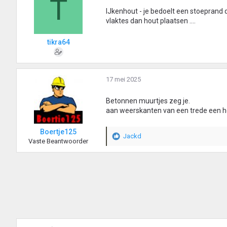
T
IJkenhout - je bedoelt een stoeprand
vlaktes dan hout plaatsen ....
tikra64
17 mei 2025
Betonnen muurtjes zeg je.
aan weerskanten van een trede een h
Boertje125
Jackd
W
Vaste Beantwoorder
a
a
r
d
e
r
i
n
g