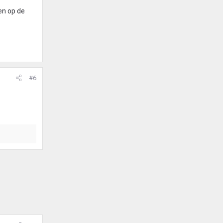
en op de
#6