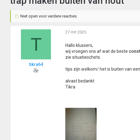
trap maken buiten van hout
Niet open voor verdere reacties.
27 mrt 2025
T
Hallo klussers,
wij vroegen ons af wat de beste
const
zie situatieschets.
tikra64
tips zijn welkom/ het is buiten van ee
alvast bedankt
Tikra