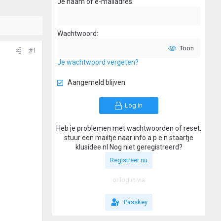
Je naam of e-mailadres
Wachtwoord
Toon
#1
Je wachtwoord vergeten?
Aangemeld blijven
Log in
Heb je problemen met wachtwoorden of reset,
stuur een mailtje naar info a p e n staartje
klusidee nl Nog niet geregistreerd?
Registreer nu
or log in via
Passkey