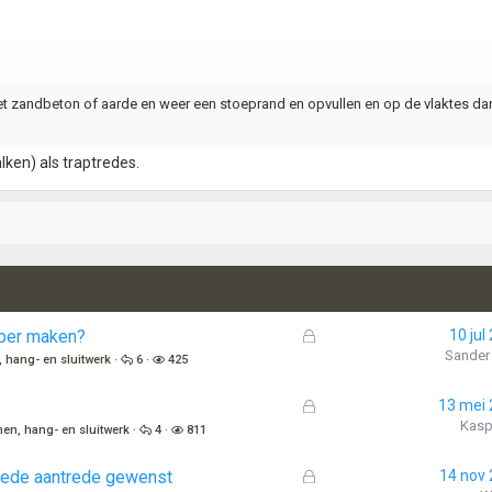
et zandbeton of aarde en weer een stoeprand en opvullen en op de vlaktes da
ken) als traptredes.
G
eper maken?
10 jul
e
Sander
 hang- en sluitwerk
6
425
s
l
G
13 mei
o
e
Kasp
nen, hang- en sluitwerk
4
811
t
s
e
l
G
trede aantrede gewenst
14 nov
n
o