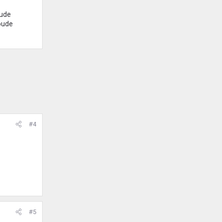
oude
 oude
#4
#5