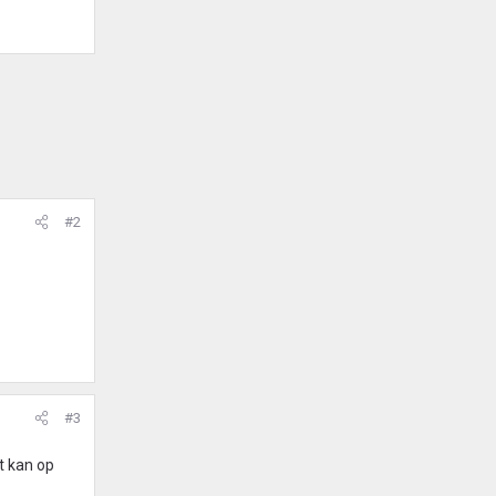
#2
#3
t kan op