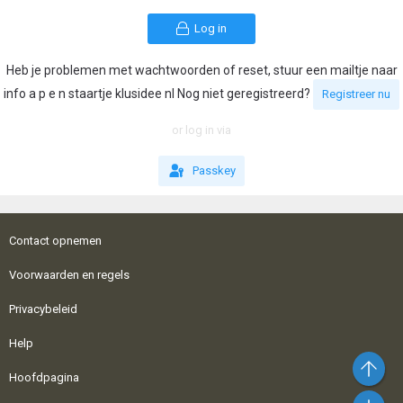
Log in
Heb je problemen met wachtwoorden of reset, stuur een mailtje naar
info a p e n staartje klusidee nl Nog niet geregistreerd?
Registreer nu
or log in via
Passkey
Contact opnemen
Voorwaarden en regels
Privacybeleid
Help
Bo
Hoofdpagina