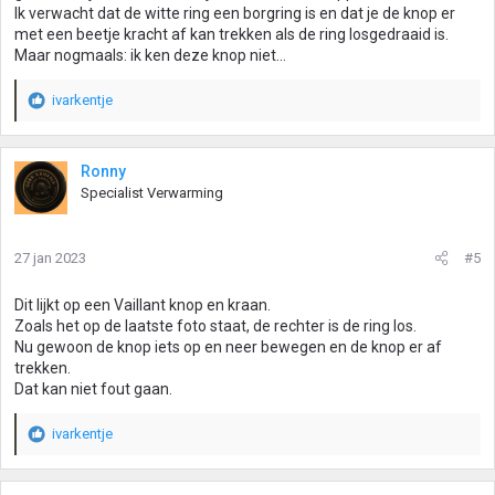
Ik verwacht dat de witte ring een borgring is en dat je de knop er
met een beetje kracht af kan trekken als de ring losgedraaid is.
Maar nogmaals: ik ken deze knop niet...
ivarkentje
W
a
a
r
Ronny
d
Specialist Verwarming
e
r
i
27 jan 2023
#5
n
g
Dit lijkt op een Vaillant knop en kraan.
e
Zoals het op de laatste foto staat, de rechter is de ring los.
n
Nu gewoon de knop iets op en neer bewegen en de knop er af
:
trekken.
Dat kan niet fout gaan.
ivarkentje
W
a
a