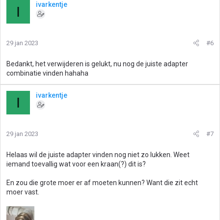
r
ivarkentje
I
d
e
r
i
29 jan 2023
#6
n
g
Bedankt, het verwijderen is gelukt, nu nog de juiste adapter
e
combinatie vinden hahaha
n
:
ivarkentje
I
29 jan 2023
#7
Helaas wil de juiste adapter vinden nog niet zo lukken. Weet
iemand toevallig wat voor een kraan(?) dit is?
En zou die grote moer er af moeten kunnen? Want die zit echt
moer vast.