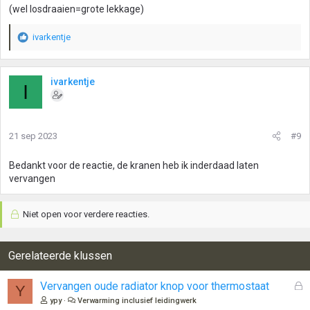
(wel losdraaien=grote lekkage)
ivarkentje
W
a
a
r
ivarkentje
I
d
e
r
i
21 sep 2023
#9
n
g
Bedankt voor de reactie, de kranen heb ik inderdaad laten
e
vervangen
n
:
Niet open voor verdere reacties.
Gerelateerde klussen
G
Vervangen oude radiator knop voor thermostaat
Y
e
ypy
Verwarming inclusief leidingwerk