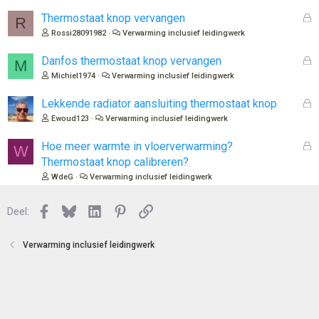
s
l
G
Thermostaat knop vervangen
R
o
e
Rossi28091982
Verwarming inclusief leidingwerk
t
s
e
l
G
Danfos thermostaat knop vervangen
M
n
o
e
Michiel1974
Verwarming inclusief leidingwerk
t
s
e
l
G
Lekkende radiator aansluiting thermostaat knop
n
o
e
Ewoud123
Verwarming inclusief leidingwerk
t
s
e
l
G
Hoe meer warmte in vloerverwarming?
W
n
o
e
Thermostaat knop calibreren?
t
s
WdeG
Verwarming inclusief leidingwerk
e
l
n
o
Facebook
Bluesky
LinkedIn
Pinterest
Link
Deel:
t
e
n
Verwarming inclusief leidingwerk