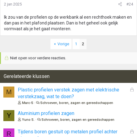
2 jan 2025
#24
i
n
g
Ik zou van de profielen op de werkbank al een rechthoek maken en
e
dan pas in het plafond plaatsen. Dan is het geheel ook gelijk
n
vormvast als je het gaat monteren.
:
Vorige
1
2
Niet open voor verdere reacties.
Gerelateerde klussen
G
Plastic profielen verstek zagen met elektrische
M
e
verstekzaag, wat te doen?
s
Marc-S
Schroeven, boren, zagen en gereedschappen
l
o
Aluminium profielen zagen
Y
t
Yuno S.
Schroeven, boren, zagen en gereedschappen
e
n
G
Tijdens boren gestuit op metalen profiel achter
R
e