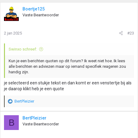
a
r
Boertje125
d
Vaste Beantwoorder
e
r
i
2 jan 2025
#23
n
g
e
Swinxo schreef:
n
:
Kun je een berichten quoten op dit forum? Ik weet niet hoe. Ik lees
alle berichten en adviezen maar op iemand specifiek reageren zou
handig zijn.
je selecteerd een stukje tekst en dan komt er een venstertje bij als
je daarop klikt heb je een quote
BertPleizier
W
a
a
BertPleizier
B
r
Vaste Beantwoorder
d
e
r