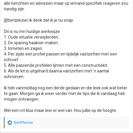
alle berichten en adviezen maar op iemand specifiek reageren zou
handig zijn.
@bertplezier ik denk dat ik je nu snap.
Dit is nu mn huidige werkwijze.
1. Oude situatie verwijderden.
2. De sparing haakser maken.
3. Inmeten en zagen.
4. Per zijde een profiel passen en tijdelijk vastzetten met een
schroef.
5. Alle passende profielen lijmen met een constructiekit.
6. Als de kit is uitgehard daarna vastzetten met 'n aantal
schroeven.
Ik heb vanmiddag nog een derde gedaan en die leek ook wat beter
te gaan. Morgen ga ik weer verder met de tips die ik vandaag heb
mogen ontvangen.
Wel een rot klus maar leer er wel van. Hou jullie op de hoogte.
BertPleizier
W
a