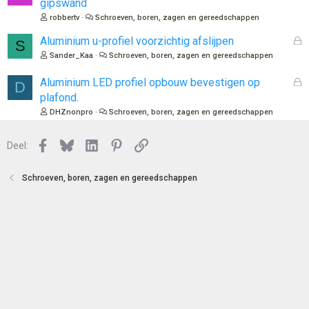
gipswand
s
robbertv
Schroeven, boren, zagen en gereedschappen
l
o
G
Aluminium u-profiel voorzichtig afslijpen
S
t
e
Sander_Kaa
Schroeven, boren, zagen en gereedschappen
e
s
n
l
G
Aluminium LED profiel opbouw bevestigen op
D
o
e
plafond.
t
s
DHZnonpro
Schroeven, boren, zagen en gereedschappen
e
l
n
o
Facebook
Bluesky
LinkedIn
Pinterest
Link
Deel:
t
e
n
Schroeven, boren, zagen en gereedschappen