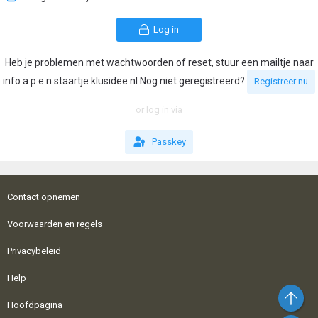
Log in
Heb je problemen met wachtwoorden of reset, stuur een mailtje naar
info a p e n staartje klusidee nl Nog niet geregistreerd?
Registreer nu
or log in via
Passkey
Contact opnemen
Voorwaarden en regels
Privacybeleid
Help
Bo
Hoofdpagina