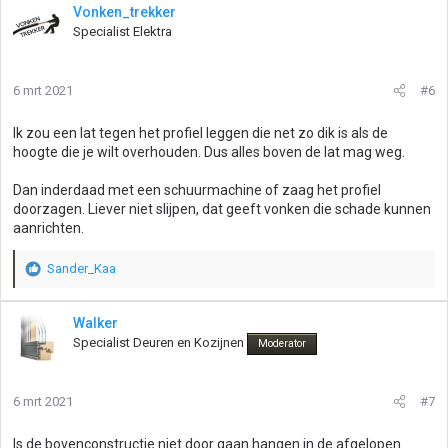
r
Vonken_trekker
d
Specialist Elektra
e
r
i
6 mrt 2021
#6
n
g
Ik zou een lat tegen het profiel leggen die net zo dik is als de
e
hoogte die je wilt overhouden. Dus alles boven de lat mag weg.
n
:
Dan inderdaad met een schuurmachine of zaag het profiel
doorzagen. Liever niet slijpen, dat geeft vonken die schade kunnen
aanrichten.
Sander_Kaa
W
a
a
Walker
r
Specialist Deuren en Kozijnen
Moderator
d
e
r
6 mrt 2021
#7
i
n
g
Is de bovenconstructie niet door gaan hangen in de afgelopen