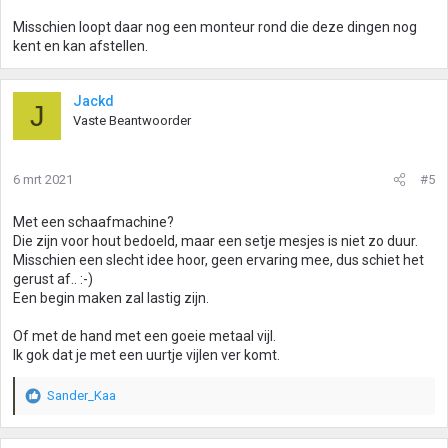
Misschien loopt daar nog een monteur rond die deze dingen nog
kent en kan afstellen.
Jackd
J
Vaste Beantwoorder
6 mrt 2021
#5
Met een schaafmachine?
Die zijn voor hout bedoeld, maar een setje mesjes is niet zo duur.
Misschien een slecht idee hoor, geen ervaring mee, dus schiet het
gerust af.. :-)
Een begin maken zal lastig zijn.
Of met de hand met een goeie metaal vijl.
Ik gok dat je met een uurtje vijlen ver komt.
Sander_Kaa
W
a
a