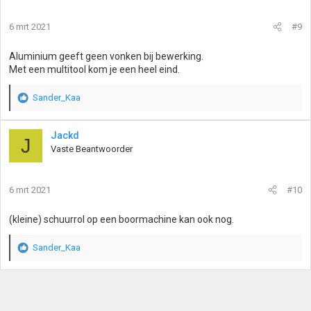
6 mrt 2021
#9
Aluminium geeft geen vonken bij bewerking.
Met een multitool kom je een heel eind.
Sander_Kaa
W
a
a
Jackd
J
r
Vaste Beantwoorder
d
e
r
6 mrt 2021
#10
i
n
g
(kleine) schuurrol op een boormachine kan ook nog.
e
n
Sander_Kaa
:
W
a
a
r
d