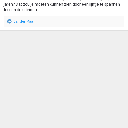
e
jaren? Dat zou je moeten kunnen zien door een lijntje te spannen
n
tussen de uiteinen.
:
Sander_Kaa
W
a
a
r
d
e
r
i
n
g
e
n
: