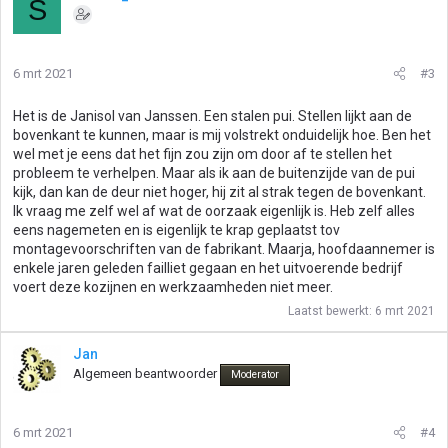
S
d
e
r
i
6 mrt 2021
#3
n
g
Het is de Janisol van Janssen. Een stalen pui. Stellen lijkt aan de
e
bovenkant te kunnen, maar is mij volstrekt onduidelijk hoe. Ben het
n
wel met je eens dat het fijn zou zijn om door af te stellen het
:
probleem te verhelpen. Maar als ik aan de buitenzijde van de pui
kijk, dan kan de deur niet hoger, hij zit al strak tegen de bovenkant.
Ik vraag me zelf wel af wat de oorzaak eigenlijk is. Heb zelf alles
eens nagemeten en is eigenlijk te krap geplaatst tov
montagevoorschriften van de fabrikant. Maarja, hoofdaannemer is
enkele jaren geleden failliet gegaan en het uitvoerende bedrijf
voert deze kozijnen en werkzaamheden niet meer.
Laatst bewerkt:
6 mrt 2021
Jan
Algemeen beantwoorder
Moderator
6 mrt 2021
#4