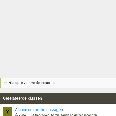
e
r
i
n
g
e
n
:
Niet open voor verdere reacties.
Gerelateerde klussen
Aluminium profielen zagen
Y
Yuno S.
Schroeven, boren, zagen en gereedschappen