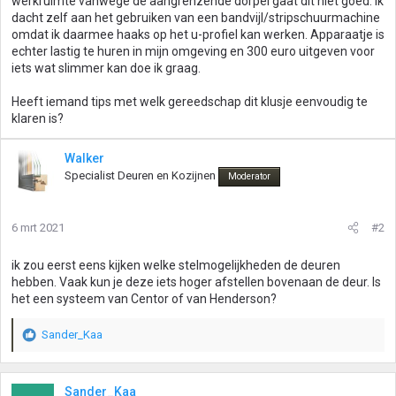
werkruimte vanwege de aangrenzende dorpel gaat dit niet goed. Ik
dacht zelf aan het gebruiken van een bandvijl/stripschuurmachine
omdat ik daarmee haaks op het u-profiel kan werken. Apparaatje is
echter lastig te huren in mijn omgeving en 300 euro uitgeven voor
iets wat slimmer kan doe ik graag.
Heeft iemand tips met welk gereedschap dit klusje eenvoudig te
klaren is?
Walker
Specialist Deuren en Kozijnen
Moderator
6 mrt 2021
#2
ik zou eerst eens kijken welke stelmogelijkheden de deuren
hebben. Vaak kun je deze iets hoger afstellen bovenaan de deur. Is
het een systeem van Centor of van Henderson?
Sander_Kaa
W
a
a
r
Sander_Kaa