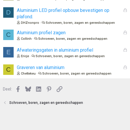
G
Aluminium LED profiel opbouw bevestigen op
D
e
plafond.
s
DHZnonpro
Schroeven, boren, zagen en gereedschappen
l
o
G
Aluminium profiel zagen
C
t
e
Collinh
Schroeven, boren, zagen en gereedschappen
e
s
n
l
G
Afwateringsgaten in aluminium profiel
E
o
e
Ericje
Schroeven, boren, zagen en gereedschappen
t
s
e
l
G
Graveren van aluminium
C
n
o
e
Chettekeu
Schroeven, boren, zagen en gereedschappen
t
s
e
l
n
Facebook
Bluesky
LinkedIn
Pinterest
Link
o
Deel:
t
e
Schroeven, boren, zagen en gereedschappen
n