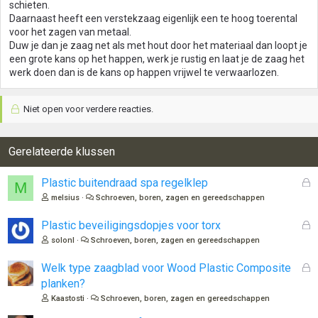
schieten.
Daarnaast heeft een verstekzaag eigenlijk een te hoog toerental
voor het zagen van metaal.
Duw je dan je zaag net als met hout door het materiaal dan loopt je
een grote kans op het happen, werk je rustig en laat je de zaag het
werk doen dan is de kans op happen vrijwel te verwaarlozen.
Niet open voor verdere reacties.
Gerelateerde klussen
G
Plastic buitendraad spa regelklep
M
e
melsius
Schroeven, boren, zagen en gereedschappen
s
l
G
Plastic beveiligingsdopjes voor torx
o
e
solonl
Schroeven, boren, zagen en gereedschappen
t
s
e
l
G
Welk type zaagblad voor Wood Plastic Composite
n
o
e
planken?
t
s
Kaastosti
Schroeven, boren, zagen en gereedschappen
e
l