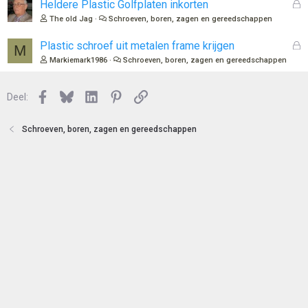
n
o
G
Heldere Plastic Golfplaten inkorten
t
e
The old Jag
Schroeven, boren, zagen en gereedschappen
e
s
n
l
G
Plastic schroef uit metalen frame krijgen
M
o
e
Markiemark1986
Schroeven, boren, zagen en gereedschappen
t
s
e
l
n
Facebook
Bluesky
LinkedIn
Pinterest
Link
o
Deel:
t
e
Schroeven, boren, zagen en gereedschappen
n