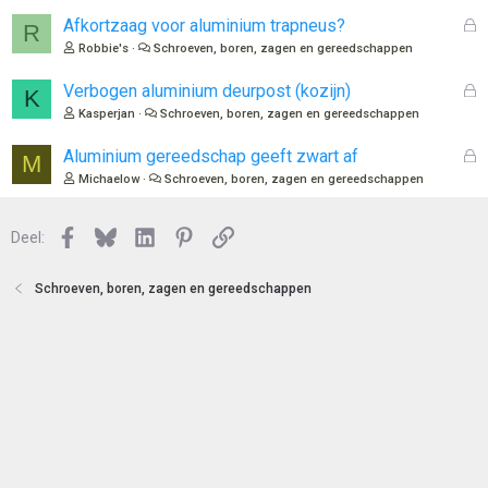
l
G
Afkortzaag voor aluminium trapneus?
R
o
e
Robbie's
Schroeven, boren, zagen en gereedschappen
t
s
e
l
G
Verbogen aluminium deurpost (kozijn)
K
n
o
e
Kasperjan
Schroeven, boren, zagen en gereedschappen
t
s
e
l
G
Aluminium gereedschap geeft zwart af
M
n
o
e
Michaelow
Schroeven, boren, zagen en gereedschappen
t
s
e
l
n
Facebook
Bluesky
LinkedIn
Pinterest
Link
o
Deel:
t
e
Schroeven, boren, zagen en gereedschappen
n