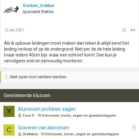
Vonken_trekker
Specialist Elektra
12 jan 2021
#4
Als ik opbouw leidingen moet maken dan teken ik altijd eerst het
leiding verloop af op de ondergrond. Niet per de de hele leiding
maar iedere 40cm bijv. waar een schroef komt. Dan kun je
vervolgens snel en eenvoudig monteren.
Niet open voor verdere reacties.
Gerelateerde klussen
Aluminium profielen zagen
Y
Yuno S.
Schroeven, boren, zagen en gereedschappen
G
Graveren van aluminium
C
e
Chettekeu
Schroeven, boren, zagen en gereedschappen
s