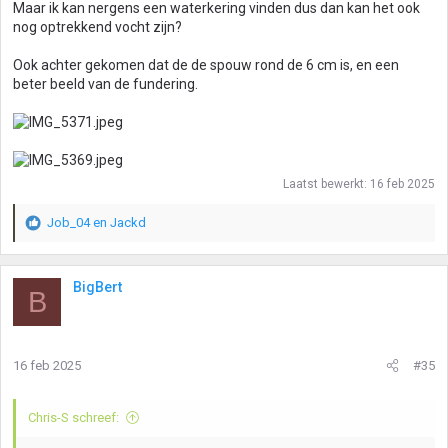
Maar ik kan nergens een waterkering vinden dus dan kan het ook
nog optrekkend vocht zijn?
Ook achter gekomen dat de de spouw rond de 6 cm is, en een
beter beeld van de fundering.
Laatst bewerkt:
16 feb 2025
Job_04
en
Jackd
W
a
a
r
BigBert
B
d
e
r
i
16 feb 2025
#35
n
g
e
Chris-S schreef:
n
: