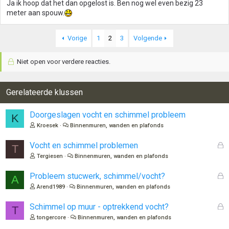
Ja ik hoop dat het dan opgelost is. Ben nog wel even bezig 23
meter aan spouw.
Vorige
1
2
3
Volgende
Niet open voor verdere reacties.
Gerelateerde klussen
Doorgeslagen vocht en schimmel probleem
K
Kroesek
Binnenmuren, wanden en plafonds
G
Vocht en schimmel problemen
T
e
Tergiesen
Binnenmuren, wanden en plafonds
s
l
G
Probleem stucwerk, schimmel/vocht?
A
o
e
Arend1989
Binnenmuren, wanden en plafonds
t
s
e
l
G
Schimmel op muur - optrekkend vocht?
T
n
o
e
tongercore
Binnenmuren, wanden en plafonds
t
s