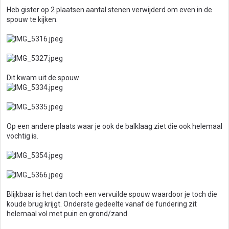
lucht op de koudebrug en krijg je schimmel. Dus de beste oplossing
Heb gister op 2 plaatsen aantal stenen verwijderd om even in de
zou zijn om de spouw schoon te maken en te isoleren, maar omdat
spouw te kijken.
dat niet eenvoudig is en wellicht duur, zou ik er gewoon een
kacheltje/straler bij zetten zodat de muur warmer wordt en het vocht
niet meer kan condenseren. BTW: Het hoeft alleen in de winter want
In de zomer heb je er geen last van.
Dit kwam uit de spouw
Op een andere plaats waar je ook de balklaag ziet die ook helemaal
vochtig is.
Blijkbaar is het dan toch een vervuilde spouw waardoor je toch die
koude brug krijgt. Onderste gedeelte vanaf de fundering zit
helemaal vol met puin en grond/zand.