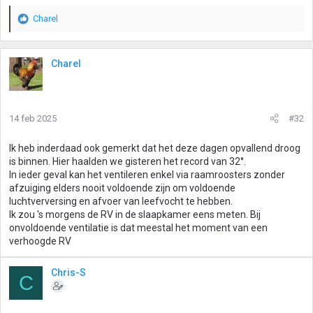
Charel
W
a
a
r
Charel
d
e
r
i
14 feb 2025
#32
n
g
Ik heb inderdaad ook gemerkt dat het deze dagen opvallend droog
e
is binnen. Hier haalden we gisteren het record van 32°.
n
In ieder geval kan het ventileren enkel via raamroosters zonder
:
afzuiging elders nooit voldoende zijn om voldoende
luchtverversing en afvoer van leefvocht te hebben.
Ik zou 's morgens de RV in de slaapkamer eens meten. Bij
onvoldoende ventilatie is dat meestal het moment van een
verhoogde RV
Chris-S
C