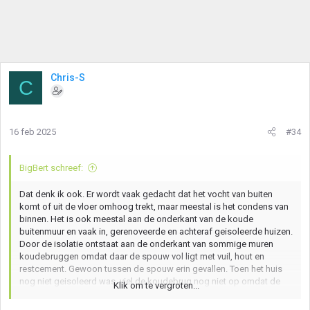
Chris-S
C
16 feb 2025
#34
BigBert schreef:
Dat denk ik ook. Er wordt vaak gedacht dat het vocht van buiten
komt of uit de vloer omhoog trekt, maar meestal is het condens van
binnen. Het is ook meestal aan de onderkant van de koude
buitenmuur en vaak in, gerenoveerde en achteraf geisoleerde huizen.
Door de isolatie ontstaat aan de onderkant van sommige muren
koudebruggen omdat daar de spouw vol ligt met vuil, hout en
restcement. Gewoon tussen de spouw erin gevallen. Toen het huis
nog niet geisoleerd was, viel de koudebrug nog niet op omdat de
Klik om te vergroten...
hele muur koud was. Nu de rest van de muur geisoleerd is ontstaat
er een groter verschil in temperatuur en condenseert de vochtige