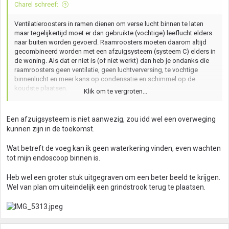
Charel schreef:
Ventilatieroosters in ramen dienen om verse lucht binnen te laten
maar tegelijkertijd moet er dan gebruikte (vochtige) leeflucht elders
naar buiten worden gevoerd. Raamroosters moeten daarom altijd
gecombineerd worden met een afzuigsysteem (systeem C) elders in
de woning. Als dat er niet is (of niet werkt) dan heb je ondanks die
raamroosters geen ventilatie, geen luchtverversing, te vochtige
binnenlucht en meer kans op condensatie en schimmel op de
koudste plaatsen.
Klik om te vergroten...
Om na te gaan of er een waterkering zit zou je die losse voeg wat
dieper kunnen uitpeuteren.
Een afzuigsysteem is niet aanwezig, zou idd wel een overweging
kunnen zijn in de toekomst.
Wat betreft de voeg kan ik geen waterkering vinden, even wachten
tot mijn endoscoop binnen is.
Heb wel een groter stuk uitgegraven om een beter beeld te krijgen.
Wel van plan om uiteindelijk een grindstrook terug te plaatsen.