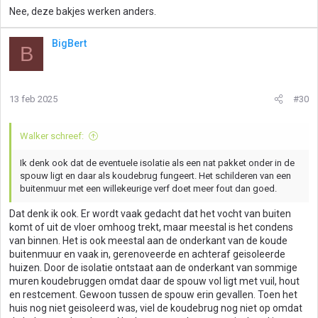
Nee, deze bakjes werken anders.
BigBert
B
13 feb 2025
#30
Walker schreef:
Ik denk ook dat de eventuele isolatie als een nat pakket onder in de
spouw ligt en daar als koudebrug fungeert. Het schilderen van een
buitenmuur met een willekeurige verf doet meer fout dan goed.
Dat denk ik ook. Er wordt vaak gedacht dat het vocht van buiten
komt of uit de vloer omhoog trekt, maar meestal is het condens
van binnen. Het is ook meestal aan de onderkant van de koude
buitenmuur en vaak in, gerenoveerde en achteraf geisoleerde
huizen. Door de isolatie ontstaat aan de onderkant van sommige
muren koudebruggen omdat daar de spouw vol ligt met vuil, hout
en restcement. Gewoon tussen de spouw erin gevallen. Toen het
huis nog niet geisoleerd was, viel de koudebrug nog niet op omdat