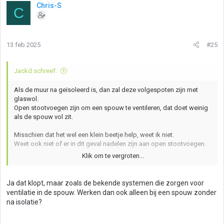
Chris-S
C
13 feb 2025
#25
Jackd schreef:
Als de muur na geïsoleerd is, dan zal deze volgespoten zijn met
glaswol.
Open stootvoegen zijn om een spouw te ventileren, dat doet weinig
als de spouw vol zit.
Misschien dat het wel een klein beetje help, weet ik niet.
Weet ook niet of er in dit geval nadelen zijn aan open stootvoegen.
Klik om te vergroten...
40% is prima, lager wil je ook niet. Ventilatie is niet het probleem.
Ja dat klopt, maar zoals de bekende systemen die zorgen voor
ventilatie in de spouw. Werken dan ook alleen bij een spouw zonder
na isolatie?