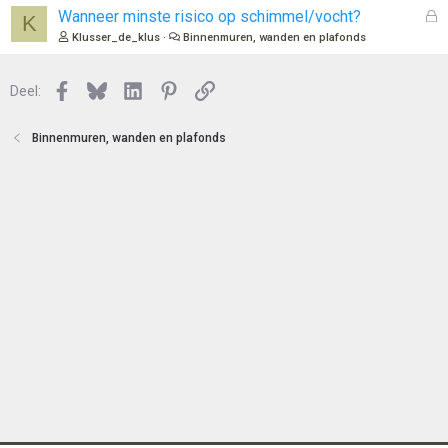
e
l
G
Wanneer minste risico op schimmel/vocht?
K
n
o
e
Klusser_de_klus
Binnenmuren, wanden en plafonds
t
s
e
l
n
Facebook
Bluesky
LinkedIn
Pinterest
Link
o
Deel:
t
e
Binnenmuren, wanden en plafonds
n