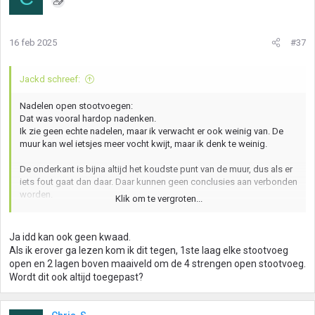
16 feb 2025
#37
Jackd schreef:
Nadelen open stootvoegen:
Dat was vooral hardop nadenken.
Ik zie geen echte nadelen, maar ik verwacht er ook weinig van. De
muur kan wel ietsjes meer vocht kwijt, maar ik denk te weinig.
De onderkant is bijna altijd het koudste punt van de muur, dus als er
iets fout gaat dan daar. Daar kunnen geen conclusies aan verbonden
worden.
Klik om te vergroten...
40% relatieve luchtvochtigheid is niet heel bijzonder.
Ik heb gisteren wat was binnen laten drogen omdat het hier onder de
Ja idd kan ook geen kwaad.
40 kwam. (geen ventilatiesysteem) Dat komt omdat het buiten koud
Als ik erover ga lezen kom ik dit tegen, 1ste laag elke stootvoeg
is er er buiten heel weinig vocht in de lucht zit.
open en 2 lagen boven maaiveld om de 4 strengen open stootvoeg.
Wordt dit ook altijd toegepast?