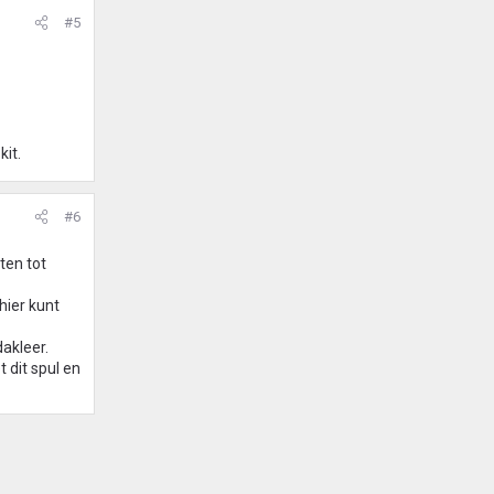
#5
it.
#6
ten tot
hier kunt
akleer.
 dit spul en