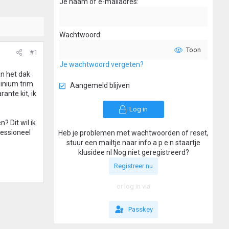
Je naam of e-mailadres
Wachtwoord
Toon
#1
Je wachtwoord vergeten?
an het dak
inium trim.
Aangemeld blijven
ante kit, ik
Log in
? Dit wil ik
fessioneel
Heb je problemen met wachtwoorden of reset,
stuur een mailtje naar info a p e n staartje
klusidee nl Nog niet geregistreerd?
Registreer nu
or log in via
Passkey