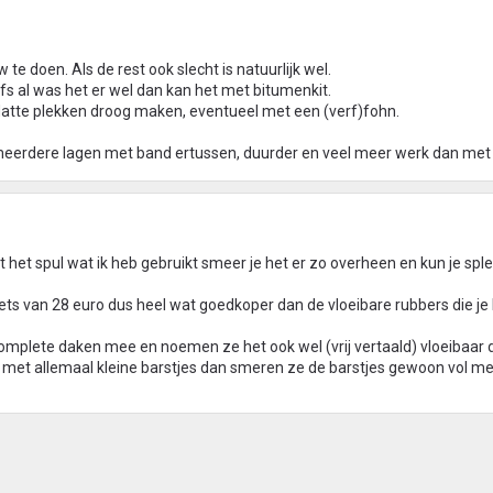
 te doen. Als de rest ook slecht is natuurlijk wel.
lfs al was het er wel dan kan het met bitumenkit.
 Natte plekken droog maken, eventueel met een (verf)fohn.
 meerdere lagen met band ertussen, duurder en veel meer werk dan met k
t het spul wat ik heb gebruikt smeer je het er zo overheen en kun je sple
ets van 28 euro dus heel wat goedkoper dan de vloeibare rubbers die je 
complete daken mee en noemen ze het ook wel (vrij vertaald) vloeibaar d
s met allemaal kleine barstjes dan smeren ze de barstjes gewoon vol met