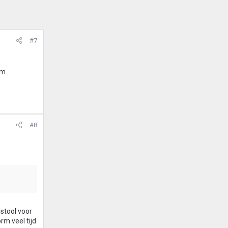
#7
mm
#8
istool voor
rm veel tijd