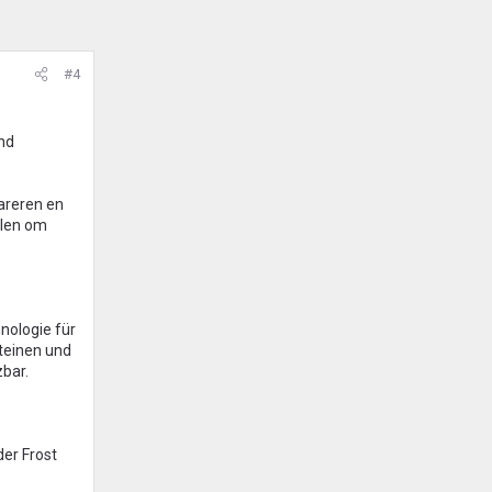
#4
end
areren en
elen om
hnologie für
teinen und
bar.
er Frost