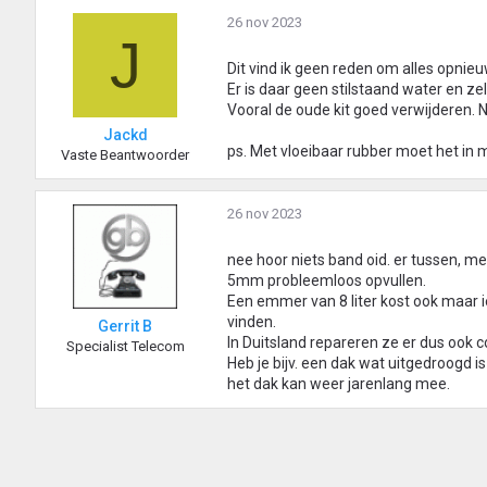
26 nov 2023
J
Dit vind ik geen reden om alles opnieuw
Er is daar geen stilstaand water en ze
Vooral de oude kit goed verwijderen.
Jackd
ps. Met vloeibaar rubber moet het in
Vaste Beantwoorder
26 nov 2023
nee hoor niets band oid. er tussen, me
5mm probleemloos opvullen.
Een emmer van 8 liter kost ook maar i
vinden.
Gerrit B
In Duitsland repareren ze er dus ook 
Specialist Telecom
Heb je bijv. een dak wat uitgedroogd i
het dak kan weer jarenlang mee.