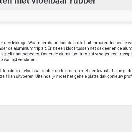
chten met vloeibaar rubber
s er een lekkage. Waarneembaar door de natte buitenmuren. Inspectie v
der de aluminium trip zit. Er zit een kloof tussen het dakleer en de alum
n sijpelt naar beneden. Onder de aluminium trim zat vroeger een transpar
p van tijd versleten.
dichten door er vloeibaar rubber op te smeren met een kwast of er in gieten
k zelf kan uitvoeren. Uiteindelijk moet het gehele platte dak opnieuw pro