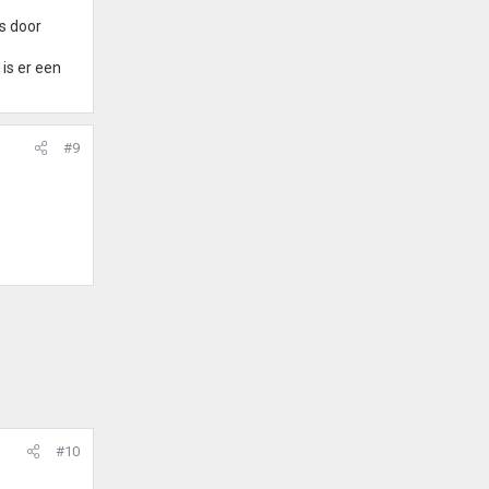
es door
 is er een
#9
#10