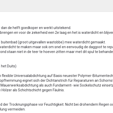
eer dan de helft goedkoper en werkt uitstekend.
brengen en voor de zekerheid een 2e laag en het is waterdicht en blijv
n buitenbad (groot uitgevallen wastobbe) mee waterdicht gemaakt.
 waterdicht te maken maar ook om snel en eenvoudig de daggoot te rep
rond staan niet in de teer te hoeven zitten maar met dit spul te behand
 het Duits)
extrem flexible Universalabdichtung auf Basis neuester Polymer-Bitumentec
opfhemmung eignet sich der Dichtanstrich für Reparaturen an Schorns
s Mauerwerksabdichtung als auch Fundament- wie Sockelschutz einsetz
 Hölzer als Schichtschicht gegen Fäulnis.
d der Trocknungsphase vor Feuchtigkeit. Nicht bei drohendem Regen od
lung vermeiden.