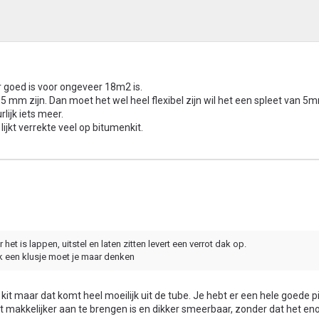
ter goed is voor ongeveer 18m2 is.
5 mm zijn. Dan moet het wel heel flexibel zijn wil het een spleet van 5
lijk iets meer.
ijkt verrekte veel op bitumenkit.
 het is lappen, uitstel en laten zitten levert een verrot dak op.
 een klusje moet je maar denken
 kit maar dat komt heel moeilijk uit de tube. Je hebt er een hele goede p
t makkelijker aan te brengen is en dikker smeerbaar, zonder dat het eno