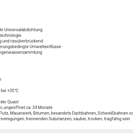
ble Universalabdichtung
technologie
g und rissüberbrückend
terungsbedingte Umwelteinflüsse
t Regenwassersammlung
n
 bis +35°C
 oder Quast
rei, ungeöffnet ca. 24 Monate
, Putz, Mauerwerk, Bitumen, besandete Dachbahnen, Schweißbahnen od
nreinigungen, trennenden Substanzen, sauber, trocken, tragfähig sein