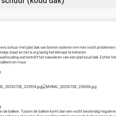
 schuur (koud dak)
ens schuur met plat dak van binnen isoleren ivm met vocht problemen i
okje staat en het is erg lastig het klimaat te beheren.
huishouding wat betreft het naisoleren van een plat koud dak. Echter he
balken) en muur.
e.
an de balken. Tussen de balken komt dan een vocht bestendig/reguleren