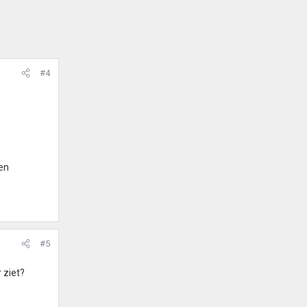
#4
ten
#5
 ziet?