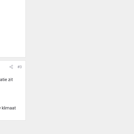
#3
tie zit
w klimaat