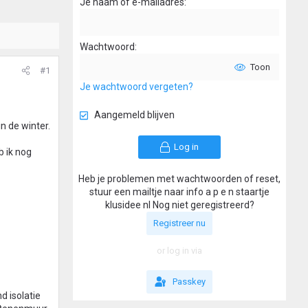
Je naam of e-mailadres
Wachtwoord
Toon
#1
Je wachtwoord vergeten?
Aangemeld blijven
n de winter.
Log in
b ik nog
Heb je problemen met wachtwoorden of reset,
stuur een mailtje naar info a p e n staartje
klusidee nl Nog niet geregistreerd?
Registreer nu
or log in via
Passkey
d isolatie