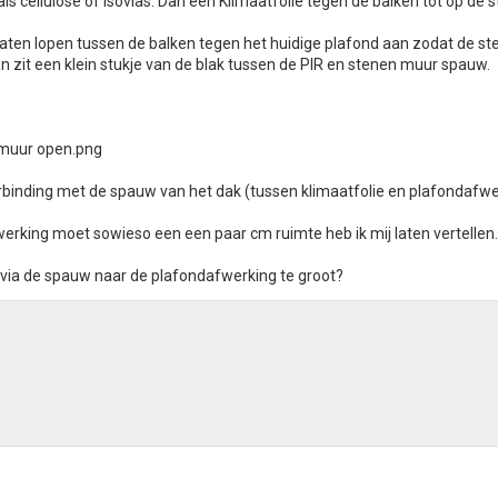
ls cellulose of isovlas. Dan een Klimaatfolie tegen de balken tot op de
 laten lopen tussen de balken tegen het huidige plafond aan zodat de s
an zit een klein stukje van de blak tussen de PIR en stenen muur spauw.
rbinding met de spauw van het dak (tussen klimaatfolie en plafondafwe
erking moet sowieso een een paar cm ruimte heb ik mij laten vertellen.
af via de spauw naar de plafondafwerking te groot?