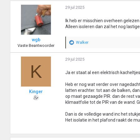
29 jul 2025
Ik heb er misschien overheen gelezen
Alleen isoleren dan zal het nog lastig
wgb
Walker
W
Vaste Beantwoorder
a
a
29 jul 2025
r
K
d
Ja er staat al een elektrisch kachel
e
r
i
Heb er nog wat verder over nagedacht
n
latten erachter. tot aan de balken, da
Kinger
g
op maat gezaagde PIR. dan de rest van
e
klimaatfolie tot de PIR van de wand. G
n
:
Dan is de volledige wand inc het stuk
Het isolatie in het plafond raakt de 