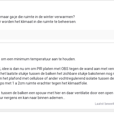
 maar ga je die ruimte in de winter verwarmen?
er worden het klimaat in die ruimte te beheersen.
tjes om een minimum temperatuur aan te houden.
, idee is dan nu om om PIR platen met OBS tegen de wand aan met vent
n het laatste stukje tussen de balken het zichbare stukje bakstenen nog
 het plafond met cellulose of ander vochtregulerend isolatie tussen de
ips met 1 a 2cm ruimte erachter tegen het klimaatfolie.
je tussen de balken een spouw met hier en daar ventilatie door een open
muur nergens en kan naar binnen ademen...
Laatst bewer