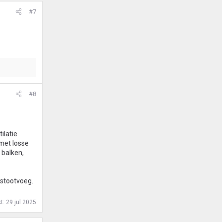
#7
#8
ilatie
 met losse
 balken,
 stootvoeg.
kt:
29 jul 2025