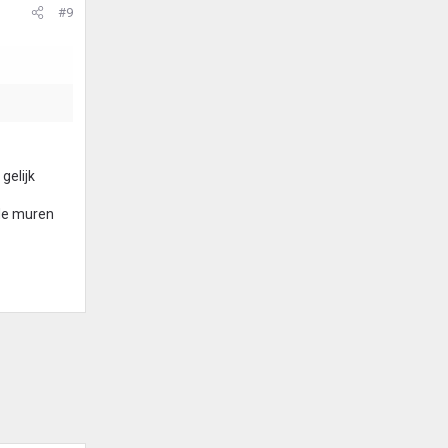
#9
gelijk
de muren