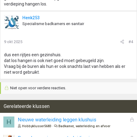
verdieping hangen los.
Henk253
Specialisme badkamers en sanitair
9 okt 2025
#4
dus een rijtjes een gezinshuis.
dat los hangen is ook niet goed moet gebeugeld zijn.
Vraag bij de buren als hun er ook snachts last van hebben als er
niet word gebruikt.
Niet open voor verdere reacties.
Gerelateerde klussen
G
Nieuwe waterleiding leggen klushuis
H
e
Hobbyklusser5683
Badkamer, waterleiding en afvoer
s
l