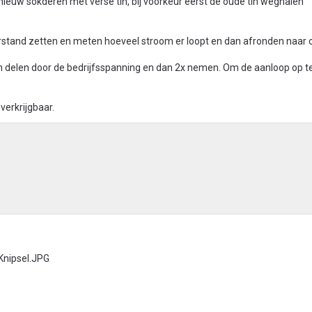
ieuw sokderen met verse tin, bij voorkeur eerst de oude tin weghalen
stand zetten en meten hoeveel stroom er loopt en dan afronden naar 
delen door de bedrijfsspanning en dan 2x nemen. Om de aanloop op t
verkrijgbaar.