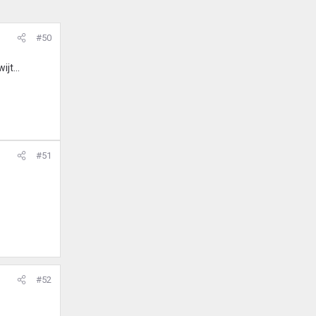
#50
jt...
#51
#52