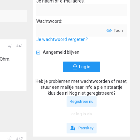
Je naam of e-mailadres
Wachtwoord
Toon
Je wachtwoord vergeten?
#41
Aangemeld blijven
1 Ohm.
Log in
Heb je problemen met wachtwoorden of reset,
stuur een mailtje naar info a p e n staartje
klusidee nl Nog niet geregistreerd?
Registreer nu
or log in via
Passkey
#42