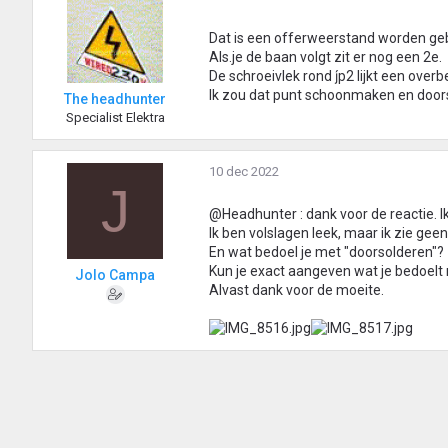
Dat is een offerweerstand worden gebr
Als.je de baan volgt zit er nog een 2e.
De schroeivlek rond j́p2 lijkt een ove
Ik zou dat punt schoonmaken en door
The headhunter
Specialist Elektra
10 dec 2022
J
@Headhunter : dank voor de reactie. Ik
Ik ben volslagen leek, maar ik zie gee
En wat bedoel je met "doorsolderen"?
Kun je exact aangeven wat je bedoel
Jolo Campa
Alvast dank voor de moeite.