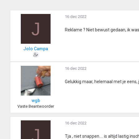
16 dec 2022
J
Reklame ? Niet bewust gedaan, ik was
Jolo Campa
16 dec 2022
Gelukkig maar, helemaal met je eens, 
wgb
Vaste Beantwoorder
16 dec 2022
J
Tja , niet snappen.... is altijd lastig 