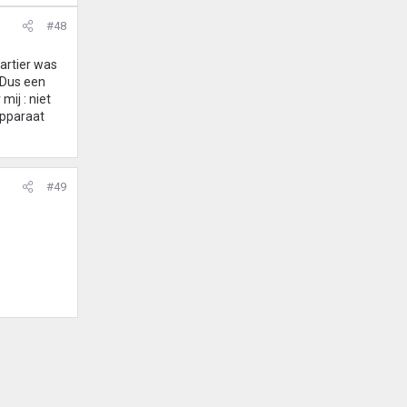
#48
wartier was
 Dus een
ij : niet
apparaat
#49