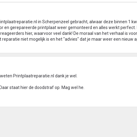
 Printplaatreparatie.nl in Scherpenzeel gebracht, alwaar deze binnen 1 k
or en gerepareerde printplaat weer gemonteerd en alles werkt perfect.
eageerders hier, waarvoor veel dank! De moraal van het verhaal is voor m
t reparatie niet mogelijk is en het "advies" dat je maar weer een nieuw 
 weten Printplaatreparatie.nl dank je wel.
Daar staat hier de doodstraf op. Mag wel he.