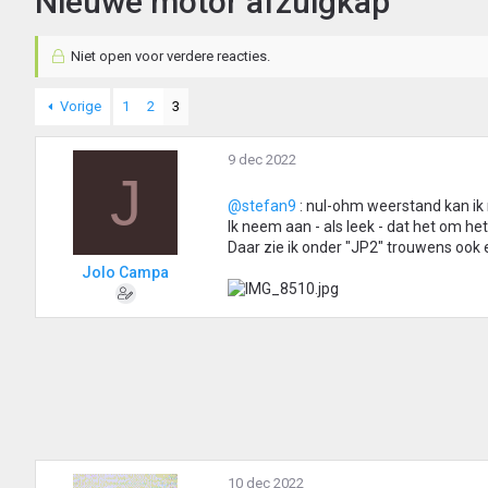
Nieuwe motor afzuigkap
Niet open voor verdere reacties.
Vorige
1
2
3
9 dec 2022
J
@stefan9
: nul-ohm weerstand kan ik 
Ik neem aan - als leek - dat het om het
Daar zie ik onder "JP2" trouwens ook 
Jolo Campa
10 dec 2022