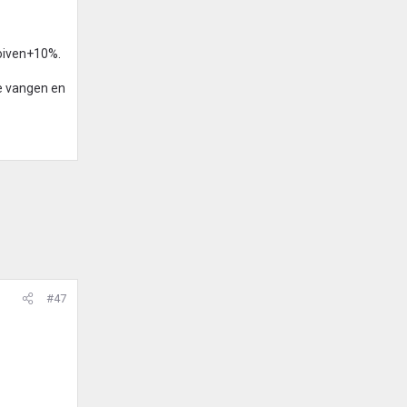
oiven+10%.
e vangen en
#47