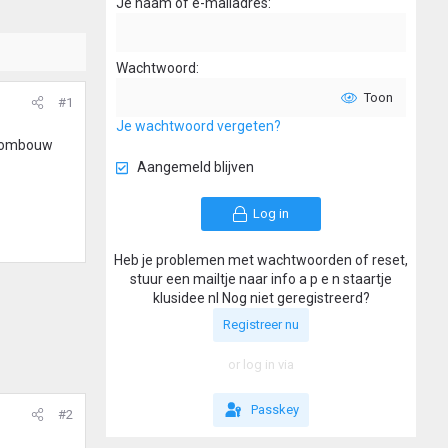
Je naam of e-mailadres
Wachtwoord
Toon
#1
Je wachtwoord vergeten?
en ombouw
Aangemeld blijven
Log in
Heb je problemen met wachtwoorden of reset,
stuur een mailtje naar info a p e n staartje
klusidee nl Nog niet geregistreerd?
Registreer nu
or log in via
Passkey
#2