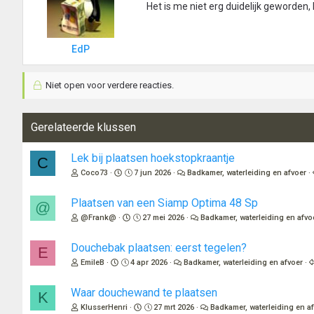
Het is me niet erg duidelijk geworden,
EdP
Niet open voor verdere reacties.
Gerelateerde klussen
Lek bij plaatsen hoekstopkraantje
C
Coco73
7 jun 2026
Badkamer, waterleiding en afvoer
Plaatsen van een Siamp Optima 48 Sp
@
@Frank@
27 mei 2026
Badkamer, waterleiding en afvo
Douchebak plaatsen: eerst tegelen?
E
EmileB
4 apr 2026
Badkamer, waterleiding en afvoer
Waar douchewand te plaatsen
K
KlusserHenri
27 mrt 2026
Badkamer, waterleiding en a