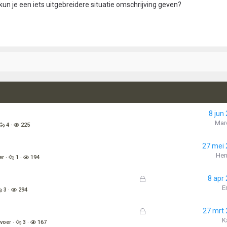
 kun je een iets uitgebreidere situatie omschrijving geven?
8 jun
Mar
4
225
27 mei
Hen
er
1
194
G
8 apr
e
E
3
294
s
l
G
27 mrt
o
e
K
fvoer
3
167
t