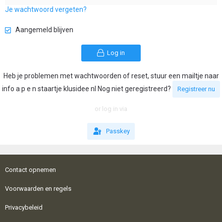
Je wachtwoord vergeten?
Aangemeld blijven
Log in
Heb je problemen met wachtwoorden of reset, stuur een mailtje naar
info a p e n staartje klusidee nl Nog niet geregistreerd?
Registreer nu
or log in via
Passkey
Contact opnemen
Voorwaarden en regels
Privacybeleid