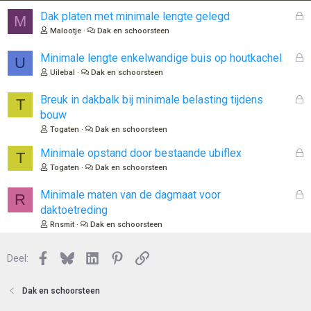
G
Dak platen met minimale lengte gelegd
M
e
Malootje
Dak en schoorsteen
s
l
G
Minimale lengte enkelwandige buis op houtkachel
U
o
e
Uilebal
Dak en schoorsteen
t
s
e
l
G
Breuk in dakbalk bij minimale belasting tijdens
T
n
o
e
bouw
t
s
Togaten
Dak en schoorsteen
e
l
n
o
G
Minimale opstand door bestaande ubiflex
T
t
e
Togaten
Dak en schoorsteen
e
s
n
l
G
Minimale maten van de dagmaat voor
R
o
e
daktoetreding
t
s
Rnsmit
Dak en schoorsteen
e
l
n
o
Facebook
Bluesky
LinkedIn
Pinterest
Link
Deel:
t
e
n
Dak en schoorsteen