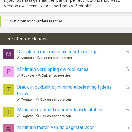
slijptol op maat gemaakt en past er perfect in; zit nu muurvast.
n
Verloop ew-flexibel zit ook perfect zo. Bedankt!
:
Niet open voor verdere reacties.
Gerelateerde klussen
G
Dak platen met minimale lengte gelegd
M
e
Malootje
Dak en schoorsteen
s
l
G
Minimale versleping dw rookkanaal
P
o
e
Pookster
Dak en schoorsteen
t
s
e
l
G
Breuk in dakbalk bij minimale belasting tijdens
T
n
o
e
bouw
t
s
Togaten
Dak en schoorsteen
e
l
n
o
G
Minimale opstand door bestaande ubiflex
T
t
e
Togaten
Dak en schoorsteen
e
s
n
l
G
Minimale maten van de dagmaat voor
R
o