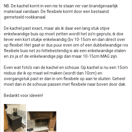
NB. De kachel komt in een nis te staan ver van brandgevaarlijk
materiaal vandaan. De flexibele komt door een bestaand
gemetseld rookkanaal.
De kachel past exact, maar als ik daar een lang stuk stijve
enkelwandige buis op moet zetten wordt het zo’n gepruts; ik doe
liever een kort stukje enkelwandig (bv 10-15cm en dan direct over
op flexibel. Het gaat er dus puur even om of een dubbelwandige rvs
flexibele buis net zo hittebestendig is als een enkelwandige stalen
en zo ja of de enkelwandige pijp dan maar 10-15cm MAG zijn.
Even wat foto’s van de kachel en schouw. Op kachel is nu een 15cm
nisbus die ik op maat wil maken (wordt dan 10cm) en
overgangstuk past er dan in om flexibele op aan te sluiten. Geheel
moet dan in de schouw passen met flexibele naar boven door dak.
Bedankt voor ideeën!