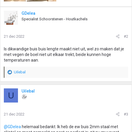
GDelea
Specialist Schoorstenen - Houtkachels
21 dec 2022
#2
Is dikwandige buis buis lengte maakt niet uit, wel zo maken dat je
met vegen de boel niet uit elkaar trekt, beide kunnen hoge
temperaturen aan.
Uilebal
W
a
a
r
Uilebal
U
d
e
r
i
21 dec 2022
#3
n
g
@GDelea
helemaal bedankt. Ik heb de ew buis 2mm staal met
e