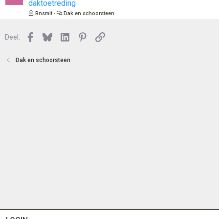
e
daktoetreding
t
s
Rnsmit
Dak en schoorsteen
e
l
n
o
Facebook
Bluesky
LinkedIn
Pinterest
Link
Deel:
t
e
n
Dak en schoorsteen