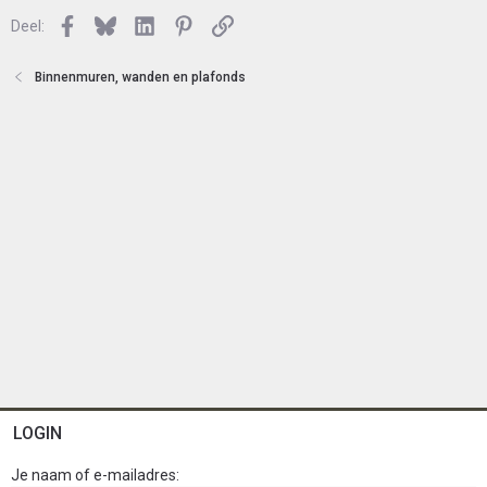
e
l
n
Facebook
Bluesky
LinkedIn
Pinterest
Link
o
Deel:
t
e
Binnenmuren, wanden en plafonds
n
LOGIN
Je naam of e-mailadres