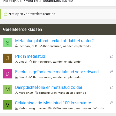
Hartelijk dank voor het meedenken/advies!
Niet open voor verdere reacties.
Gerelateerde klussen
Metalstud plafond - enkel of dubbel raster?
S
Stephan_NLD
Binnenmuren, wanden en plafonds
G
PIR in metalstud
J
e
Jisodi
Binnenmuren, wanden en plafonds
s
l
G
Electra in geïsoleerde metalstud voorzetwand
D
o
e
Daan3
Binnenmuren, wanden en plafonds
t
s
e
l
G
Dampdichtefolie en metalstud zolder
M
n
o
e
MarcelK90
Binnenmuren, wanden en plafonds
t
s
e
l
G
Geluidsisolatie Metalstud 100 loze ruimte
V
n
o
e
Verbouwing nummer 50
Binnenmuren, wanden en plafonds
t
s