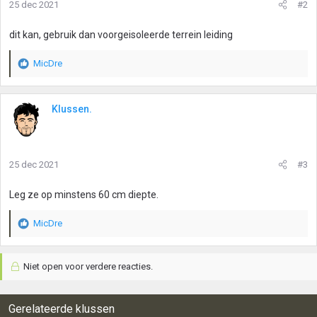
25 dec 2021
#2
dit kan, gebruik dan voorgeisoleerde terrein leiding
MicDre
W
a
a
r
Klussen.
d
e
r
i
25 dec 2021
#3
n
g
Leg ze op minstens 60 cm diepte.
e
n
:
MicDre
W
a
a
Niet open voor verdere reacties.
r
d
e
r
Gerelateerde klussen