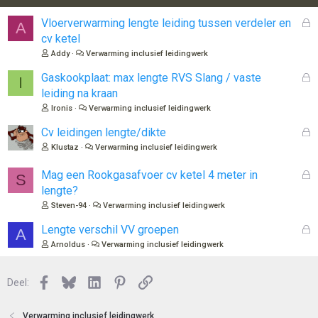
i
n
G
Vloerverwarming lengte leiding tussen verdeler en
A
g
e
cv ketel
e
s
n
Addy
Verwarming inclusief leidingwerk
l
:
o
G
Gaskookplaat: max lengte RVS Slang / vaste
I
t
e
leiding na kraan
e
s
Ironis
Verwarming inclusief leidingwerk
n
l
o
G
Cv leidingen lengte/dikte
t
e
Klustaz
Verwarming inclusief leidingwerk
e
s
n
l
G
Mag een Rookgasafvoer cv ketel 4 meter in
S
o
e
lengte?
t
s
Steven-94
Verwarming inclusief leidingwerk
e
l
n
o
G
Lengte verschil VV groepen
A
t
e
Arnoldus
Verwarming inclusief leidingwerk
e
s
n
l
Facebook
Bluesky
LinkedIn
Pinterest
Link
o
Deel:
t
e
Verwarming inclusief leidingwerk