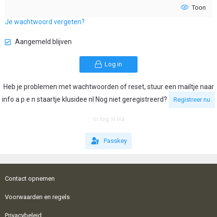
Toon
Je wachtwoord vergeten?
Aangemeld blijven
Log in
Heb je problemen met wachtwoorden of reset, stuur een mailtje naar
info a p e n staartje klusidee nl Nog niet geregistreerd?
Registreer nu
or log in via
Passkey
Contact opnemen
Voorwaarden en regels
Privacybeleid