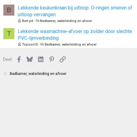
e
Lekkende keukenkraan bij uitloop: O‑ringen smeren of
B
n
uitloop vervangen
Bert pit
Badkamer, waterleiding en afvoer
Lekkende wasmachine‑afvoer op zolder door slechte
T
PVC‑lijmverbinding
Toposs10
Badkamer, waterleiding en afvoer
Facebook
Bluesky
LinkedIn
Pinterest
Link
Deel:
Badkamer, waterleiding en afvoer