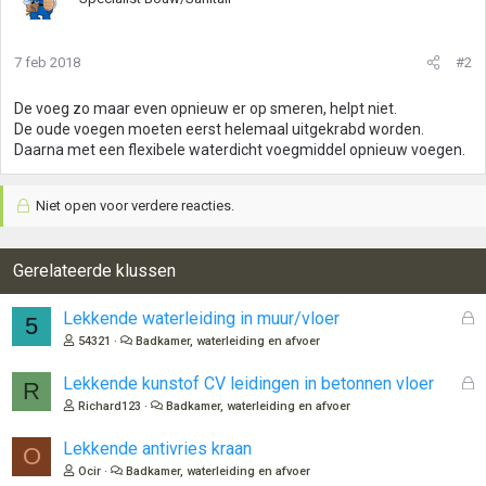
7 feb 2018
#2
De voeg zo maar even opnieuw er op smeren, helpt niet.
De oude voegen moeten eerst helemaal uitgekrabd worden.
Daarna met een flexibele waterdicht voegmiddel opnieuw voegen.
Niet open voor verdere reacties.
Gerelateerde klussen
G
Lekkende waterleiding in muur/vloer
5
e
54321
Badkamer, waterleiding en afvoer
s
l
G
Lekkende kunstof CV leidingen in betonnen vloer
R
o
e
Richard123
Badkamer, waterleiding en afvoer
t
s
e
l
Lekkende antivries kraan
O
n
o
Ocir
Badkamer, waterleiding en afvoer
t