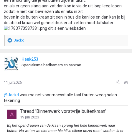
een afdichting die je via buiten zijde af dicht.
en als er geen slang aan zat dan kon ie via de uit loop leeg lopen
zodat ie niet kan bevriezen als er niks in zit.
boven in de buiten kraan zit een in bus die kan los en dan kan je bij
de afsluit kraan wel geheel druk er af zetten hoofdafsluiter.
dit is een wiesbaden
Jackd
W
a
a
r
Henk253
d
Specialisme badkamers en sanitair
e
r
i
11 jul 2026
#9
n
g
@Jackd
was me net voor moesst alle taal fouten weeg halen
e
tekening
n
:
Thread 'Binnenwerk vorstvrije buitenkraan'
A
19 jun 2023
Bij het opendraaien van de kraan sprong het hele binnenwerk naar
buiten. Nu weten we niet meer hie hij in elkaar gezet moet worden. Is er