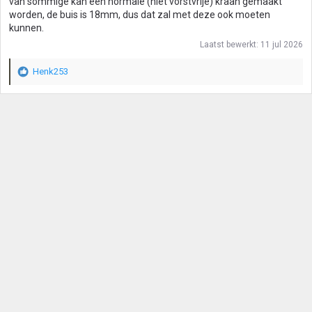
van sommige kan een normale (niet vorstvrije) kraan gemaakt
worden, de buis is 18mm, dus dat zal met deze ook moeten
kunnen.
Laatst bewerkt:
11 jul 2026
Henk253
W
a
a
r
d
e
r
i
n
g
e
n
: