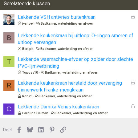
Gerelateerde klussen
G
Lekkende VSH antivries buitenkraan
e
jvanoel
Badkamer, waterleiding en afvoer
s
l
Lekkende keukenkraan bij uitloop: O‑ringen smeren of
B
o
uitloop vervangen
t
Bert pit
Badkamer, waterleiding en afvoer
e
n
Lekkende wasmachine‑afvoer op zolder door slechte
T
PVC‑lijmverbinding
Toposs10
Badkamer, waterleiding en afvoer
G
Lekkende keukenkraan hersteld door vervanging
R
e
binnenwerk Franke‑mengkraan
s
Rob25
Badkamer, waterleiding en afvoer
l
o
G
Lekkende Damixa Venus keukenkraan
C
t
e
Caroline Deiman
Badkamer, waterleiding en afvoer
e
s
n
l
Facebook
Bluesky
LinkedIn
Pinterest
Link
o
Deel:
t