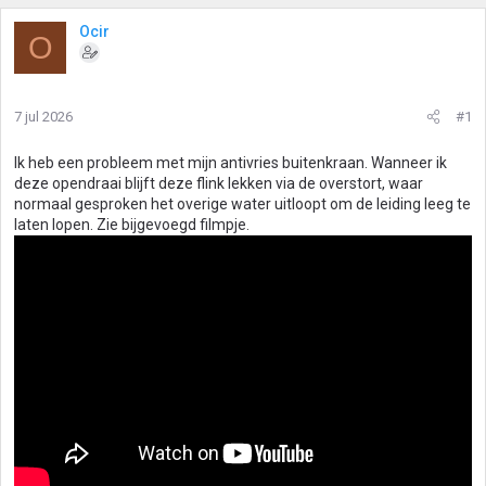
Ocir
O
7 jul 2026
#1
Ik heb een probleem met mijn antivries buitenkraan. Wanneer ik
deze opendraai blijft deze flink lekken via de overstort, waar
normaal gesproken het overige water uitloopt om de leiding leeg te
laten lopen. Zie bijgevoegd filmpje.