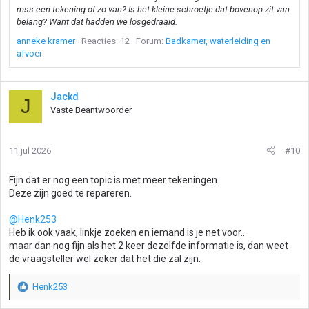
mss een tekening of zo van? Is het kleine schroefje dat bovenop zit van
belang? Want dat hadden we losgedraaid.
anneke kramer
Reacties: 12
Forum:
Badkamer, waterleiding en
afvoer
Jackd
J
Vaste Beantwoorder
11 jul 2026
#10
Fijn dat er nog een topic is met meer tekeningen.
Deze zijn goed te repareren.
@Henk253
Heb ik ook vaak, linkje zoeken en iemand is je net voor..
maar dan nog fijn als het 2 keer dezelfde informatie is, dan weet
de vraagsteller wel zeker dat het die zal zijn.
Henk253
W
a