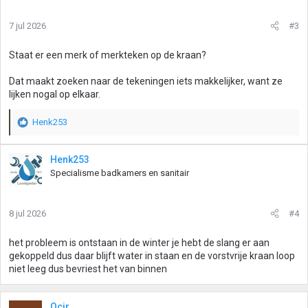
7 jul 2026
#3
Staat er een merk of merkteken op de kraan?
Dat maakt zoeken naar de tekeningen iets makkelijker, want ze
lijken nogal op elkaar.
Henk253
W
a
a
Henk253
r
Specialisme badkamers en sanitair
d
e
r
8 jul 2026
#4
i
n
g
het probleem is ontstaan in de winter je hebt de slang er aan
e
gekoppeld dus daar blijft water in staan en de vorstvrije kraan loop
n
niet leeg dus bevriest het van binnen
:
Ocir