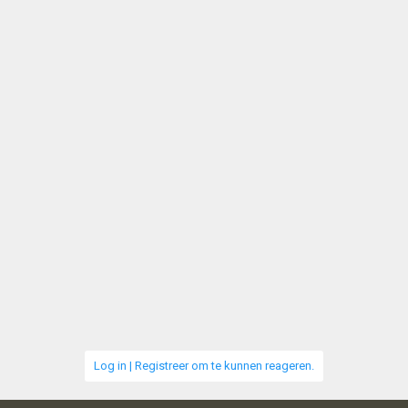
a
r
d
e
r
i
n
g
e
n
:
Log in | Registreer om te kunnen reageren.