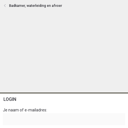
e
Badkamer, waterleiding en afvoer
n
LOGIN
Je naam of e-mailadres