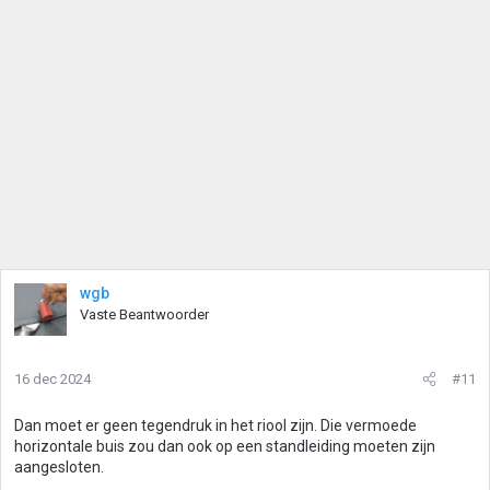
n
g
e
n
:
wgb
Vaste Beantwoorder
16 dec 2024
#11
Dan moet er geen tegendruk in het riool zijn. Die vermoede
horizontale buis zou dan ook op een standleiding moeten zijn
aangesloten.