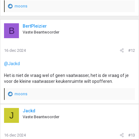
moons
W
a
a
r
BertPleizier
B
d
Vaste Beantwoorder
e
r
i
16 dec 2024
#12
n
g
@Jackd
e
n
Het is niet de vraag wel of geen vaatwasser, het is de vraag of je
:
voor de kleine vaatwasser keukenruimte wilt opofferen.
moons
W
a
a
Jackd
J
r
Vaste Beantwoorder
d
e
r
16 dec 2024
#13
i