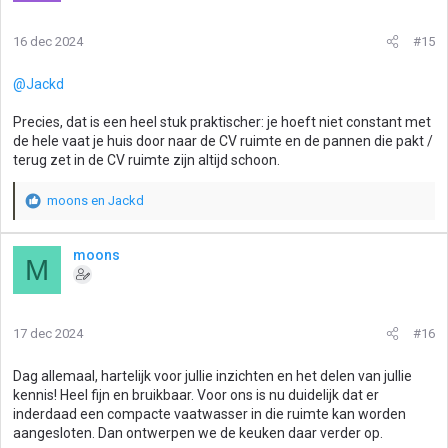
r
i
16 dec 2024
#15
n
g
@Jackd
e
n
Precies, dat is een heel stuk praktischer: je hoeft niet constant met
:
de hele vaat je huis door naar de CV ruimte en de pannen die pakt /
terug zet in de CV ruimte zijn altijd schoon.
moons
en
Jackd
W
a
a
moons
M
r
d
e
r
17 dec 2024
#16
i
n
g
Dag allemaal, hartelijk voor jullie inzichten en het delen van jullie
e
kennis! Heel fijn en bruikbaar. Voor ons is nu duidelijk dat er
n
inderdaad een compacte vaatwasser in die ruimte kan worden
:
aangesloten. Dan ontwerpen we de keuken daar verder op.