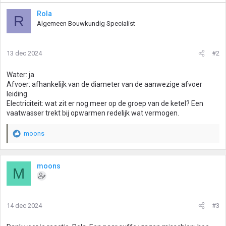
Rola
R
Algemeen Bouwkundig Specialist
13 dec 2024
#2
Water: ja
Afvoer: afhankelijk van de diameter van de aanwezige afvoer
leiding.
Electriciteit: wat zit er nog meer op de groep van de ketel? Een
vaatwasser trekt bij opwarmen redelijk wat vermogen.
moons
W
a
a
r
moons
M
d
e
r
i
14 dec 2024
#3
n
g