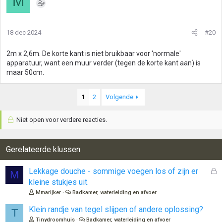
M
18 dec 2024
#20
2m x 2,6m. De korte kant is niet bruikbaar voor 'normale'
apparatuur, want een muur verder (tegen de korte kant aan) is
maar 50cm.
1
2
Volgende
Niet open voor verdere reacties.
Gerelateerde klussen
G
Lekkage douche - sommige voegen los of zijn er
M
e
kleine stukjes uit.
s
Mmarijker
Badkamer, waterleiding en afvoer
l
o
Klein randje van tegel slijpen of andere oplossing?
T
t
Tinydroomhuis
Badkamer, waterleiding en afvoer