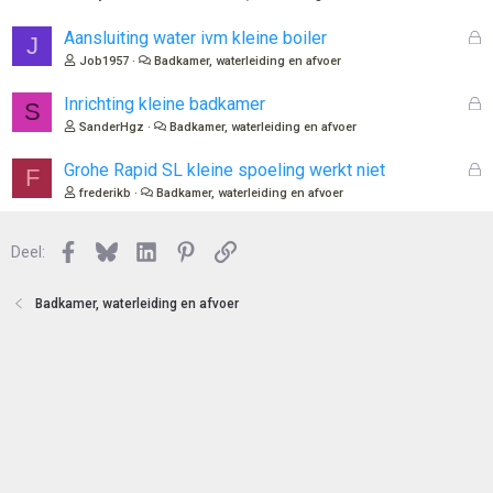
e
n
G
Aansluiting water ivm kleine boiler
J
e
Job1957
Badkamer, waterleiding en afvoer
s
l
G
Inrichting kleine badkamer
S
o
e
SanderHgz
Badkamer, waterleiding en afvoer
t
s
e
l
G
Grohe Rapid SL kleine spoeling werkt niet
F
n
o
e
frederikb
Badkamer, waterleiding en afvoer
t
s
e
l
n
Facebook
Bluesky
LinkedIn
Pinterest
Link
o
Deel:
t
e
Badkamer, waterleiding en afvoer
n