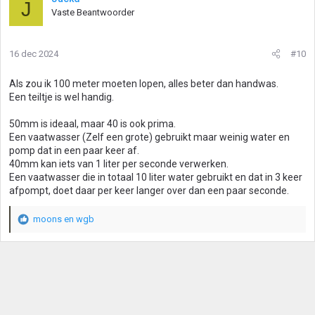
J
r
Vaste Beantwoorder
d
e
r
16 dec 2024
#10
i
n
g
Als zou ik 100 meter moeten lopen, alles beter dan handwas.
e
Een teiltje is wel handig.
n
:
50mm is ideaal, maar 40 is ook prima.
Een vaatwasser (Zelf een grote) gebruikt maar weinig water en
pomp dat in een paar keer af.
40mm kan iets van 1 liter per seconde verwerken.
Een vaatwasser die in totaal 10 liter water gebruikt en dat in 3 keer
afpompt, doet daar per keer langer over dan een paar seconde.
moons
en
wgb
W
a
a
r
d
e
r
i