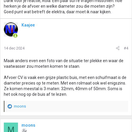
Dank voor je reactie, Rola. Een paar suffe vragen misschien: hoe
e
herken je de afvoer en welke diameter zou die moeten zijn?
n
Goed punt wat betreft de elektra, daar moet ik naar kijken.
:
Kaajee
14 dec 2024
#4
Maak anders even een foto van de situatie ter plekke en waar de
vaatwasser zou moeten komen te staan.
Afvoer CV is vaak een grijze plastic buis, met een schuifmaat is de
diameter precies op te meten. Met een rolmaat ook wel enigszins.
Ze komen meestal is 3 maten: 32mm, 40mm of 50mm. Soms is
het ook nog op de buis af te lezen.
moons
W
a
a
r
moons
M
d