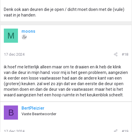
Denk ook aan deuren die je open / dicht moet doen met de (vuile)
vaat in je handen.
moons
M
17 dec 2024
#18
ik hoef me letterlijk alleen maar om te draaien en ik heb de klink
van die deur in mijn hand. voor mij is het geen probleem, aangezien
ik eerder een losse vaatwasser had aan de andere kant van een
(grotere) keuken. zal wel zo zijn dat we dan eerste die deur open
moeten doen en dan de deur van de vaatwasser. maar het is het
waard aangezien het een hoop ruimte in het keukenblok scheelt.
BertPleizier
B
Vaste Beantwoorder
17 dec 2024
#19