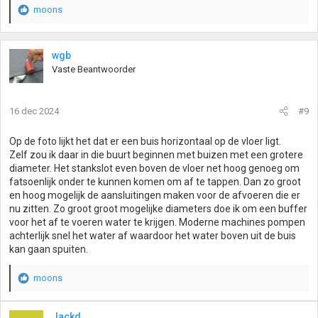
moons
W
a
a
r
wgb
d
Vaste Beantwoorder
e
r
i
16 dec 2024
#9
n
g
Op de foto lijkt het dat er een buis horizontaal op de vloer ligt.
e
Zelf zou ik daar in die buurt beginnen met buizen met een grotere
n
diameter. Het stankslot even boven de vloer net hoog genoeg om
:
fatsoenlijk onder te kunnen komen om af te tappen. Dan zo groot
en hoog mogelijk de aansluitingen maken voor de afvoeren die er
nu zitten. Zo groot groot mogelijke diameters doe ik om een buffer
voor het af te voeren water te krijgen. Moderne machines pompen
achterlijk snel het water af waardoor het water boven uit de buis
kan gaan spuiten.
moons
W
a
a
Jackd