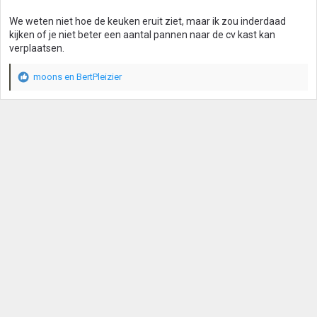
n
g
We weten niet hoe de keuken eruit ziet, maar ik zou inderdaad
e
kijken of je niet beter een aantal pannen naar de cv kast kan
n
verplaatsen.
:
moons
en
BertPleizier
W
a
a
r
d
e
r
i
n
g
e
n
: