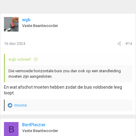
wgb
Vaste Beantwoorder
16 dec 2024
#14
wgb schreef:
Die vermoede horizontale buis zou dan ook op een standleiding
moeten zijn aangesloten.
En wat afschot moeten hebben zodat die buis voldoende leeg
loopt.
moons
W
a
a
r
BertPleizier
B
d
Vaste Beantwoorder
e