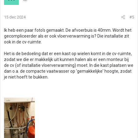
e
r
i
15 dec 2024
#5
n
g
Ik heb een paar foto's gemaakt. De afvoerbuis is 40mm. Wordt het
e
gecompliceerder als er ook vloerverwarming is? Die installatie zit
n
ook in de cv-ruimte.
:
Het is de bedoeling dat er een kast op wielen komt in de cv-ruimte,
zodat we die er makkelijk uit kunnen halen als er een monteur bij
de cv (of installatie vloerverwarming) moet. In die kast plaatsen we
dan o.a. de compacte vaatwasser op 'gemakkelijke' hoogte, zodat
je niet hoeft te bukken.