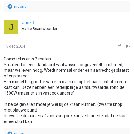
moons
W
a
a
Jackd
J
r
Vaste Beantwoorder
d
e
r
15 dec 2024
#7
i
n
g
Compact is er in 2 maten:
e
Smaller dan een standaard vaatwasser: ongeveer 40 cm breed,
n
maar wel even hoog. Wordt normaal onder een aanrecht geplaatst
:
of vrijstaand.
Een model ter grootte van een oven die op het aanrecht of in een
kast kan. Deze hebben een redelijk lage aansluitwaarde, rond de
1500W (maar er zijn vast ook andere)
In beide gevallen moet je wel bij de kraan kunnen, (zwarte knop
met blauwe punt)
hoewel je de aan en afvoerslang ook kan verlengen zodat de kast
er eerst uit kan.
moons