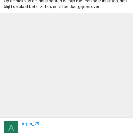
Op de plek van de inbus bouten de pijp met een boor inputten, dan
blijft de plaat beter zitten, en is het doorglijden over.
Arjan_79
A