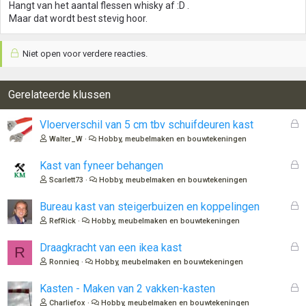
Hangt van het aantal flessen whisky af :D .
Maar dat wordt best stevig hoor.
Niet open voor verdere reacties.
Gerelateerde klussen
G
Vloerverschil van 5 cm tbv schuifdeuren kast
e
Walter_W
Hobby, meubelmaken en bouwtekeningen
s
l
G
Kast van fyneer behangen
o
e
Scarlett73
Hobby, meubelmaken en bouwtekeningen
t
s
e
l
G
Bureau kast van steigerbuizen en koppelingen
n
o
e
RefRick
Hobby, meubelmaken en bouwtekeningen
t
s
e
l
G
Draagkracht van een ikea kast
R
n
o
e
Ronnieq
Hobby, meubelmaken en bouwtekeningen
t
s
e
l
G
Kasten - Maken van 2 vakken-kasten
n
o
e
Charliefox
Hobby, meubelmaken en bouwtekeningen