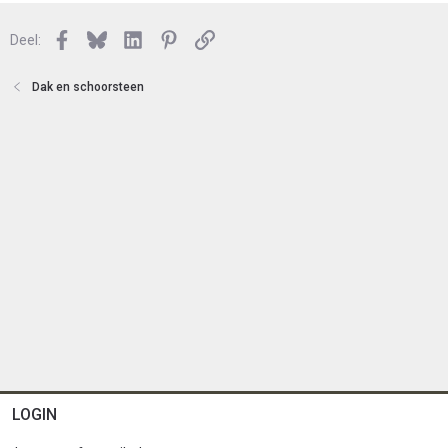
Facebook
Bluesky
LinkedIn
Pinterest
Link
Deel:
Dak en schoorsteen
LOGIN