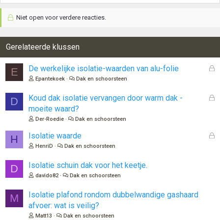
Niet open voor verdere reacties.
Gerelateerde klussen
G
De werkelijke isolatie-waarden van alu-folie
E
e
Epantekoek
Dak en schoorsteen
s
l
G
Koud dak isolatie vervangen door warm dak -
D
o
e
moeite waard?
t
s
Der-Roedie
Dak en schoorsteen
e
l
n
o
G
Isolatie waarde
H
t
e
HenriD
Dak en schoorsteen
e
s
n
l
Isolatie schuin dak voor het keetje.
D
o
davido82
Dak en schoorsteen
t
e
Isolatie plafond rondom dubbelwandige gashaard
M
n
afvoer: wat is veilig?
Matt13
Dak en schoorsteen