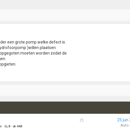
elder een grote pomp welke defect is.
drofoorpomp )willen plaatsen.
er opgegoten moeten worden zodat de
gen.
 opgieten.
G
25 jun
e
Auto
er
8
448