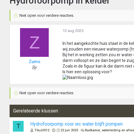
Hydrofoorpomp in kelder
Niet open voor verdere reacties.
13 aug 2025
Z
In het aangekochte huis staat in de k
wij zouden een nieuwe waterpomp (hy
Bij het in werking zetten zou er wat
darm volloopt en ze dan begint te zui
Zumo
Zoals in de figuur kan ik die darm niet
Is hier een oplossing voor?
Niet open voor verdere reacties.
Gerelateerde klussen
Hydrofoorpomp voor wc water blijft pompen
T
Titus3012
22 jun 2025
Badkamer, waterleiding en afvo