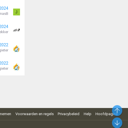
 2024
J
nasB
 2024
ekker
 2022
ieter
 2022
ieter
Bo
pnemen
Voorwaarden en regels
Privacybeleid
Help
Hoofdpagina
On