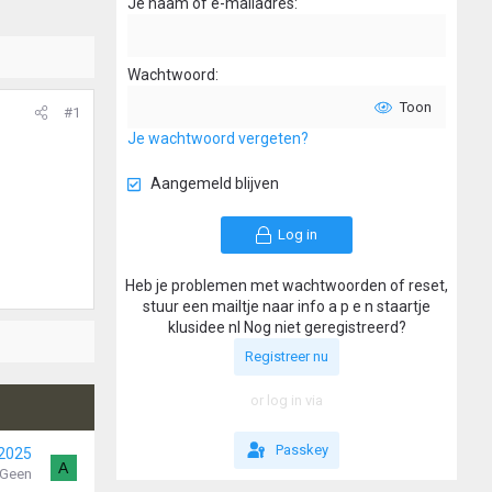
Je naam of e-mailadres
Wachtwoord
Toon
#1
Je wachtwoord vergeten?
Aangemeld blijven
Log in
Heb je problemen met wachtwoorden of reset,
stuur een mailtje naar info a p e n staartje
klusidee nl Nog niet geregistreerd?
Registreer nu
or log in via
Passkey
 2025
A
-Geen