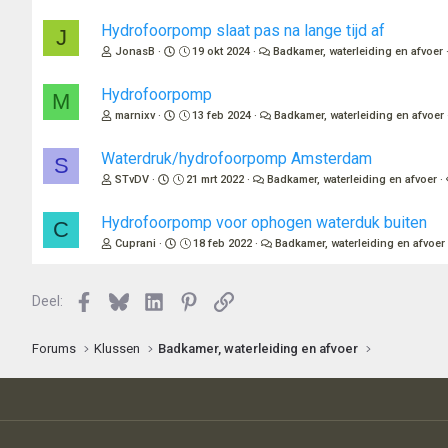
Hydrofoorpomp slaat pas na lange tijd af
J
JonasB
19 okt 2024
Badkamer, waterleiding en afvoer
Hydrofoorpomp
M
marnixv
13 feb 2024
Badkamer, waterleiding en afvoer
Waterdruk/hydrofoorpomp Amsterdam
S
STvDV
21 mrt 2022
Badkamer, waterleiding en afvoer
Hydrofoorpomp voor ophogen waterduk buiten
C
Cuprani
18 feb 2022
Badkamer, waterleiding en afvoer
Facebook
Bluesky
LinkedIn
Pinterest
Link
Deel:
Forums
Klussen
Badkamer, waterleiding en afvoer