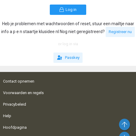
Log in
Heb je problemen met wachtwoorden of reset, stuur een mailtje naar
info a p e n staartje klusidee nl Nog niet geregistreerd?
Registreer nu
or log in via
Passkey
Contact opnemen
Voorwaarden en regels
Privacybeleid
Help
Bo
Hoofdpagina