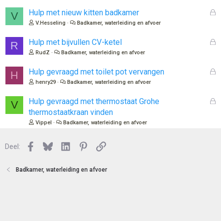
l
o
G
Hulp met nieuw kitten badkamer
V
t
e
V.Hesseling
Badkamer, waterleiding en afvoer
e
s
n
l
G
Hulp met bijvullen CV-ketel
R
o
e
RudZ
Badkamer, waterleiding en afvoer
t
s
e
l
G
Hulp gevraagd met toilet pot vervangen
H
n
o
e
henry29
Badkamer, waterleiding en afvoer
t
s
e
l
G
Hulp gevraagd met thermostaat Grohe
V
n
o
e
thermostaatkraan vinden
t
s
Vippel
Badkamer, waterleiding en afvoer
e
l
n
o
Facebook
Bluesky
LinkedIn
Pinterest
Link
Deel:
t
e
n
Badkamer, waterleiding en afvoer