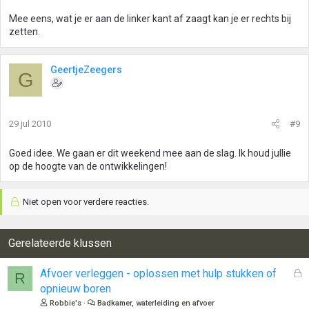
Mee eens, wat je er aan de linker kant af zaagt kan je er rechts bij
zetten.
GeertjeZeegers
G
29 jul 2010
#9
Goed idee. We gaan er dit weekend mee aan de slag. Ik houd jullie
op de hoogte van de ontwikkelingen!
Niet open voor verdere reacties.
Gerelateerde klussen
G
Afvoer verleggen - oplossen met hulp stukken of
R
e
opnieuw boren
s
Robbie's
Badkamer, waterleiding en afvoer