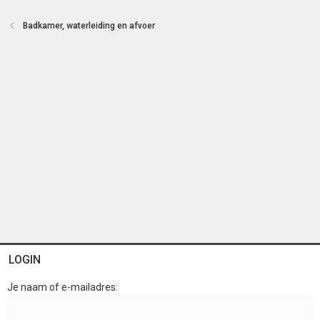
t
e
Badkamer, waterleiding en afvoer
n
LOGIN
Je naam of e-mailadres