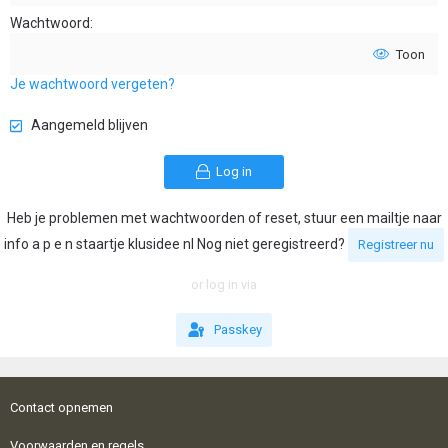
Wachtwoord
Toon
Je wachtwoord vergeten?
Aangemeld blijven
Log in
Heb je problemen met wachtwoorden of reset, stuur een mailtje naar
info a p e n staartje klusidee nl Nog niet geregistreerd?
Registreer nu
or log in via
Passkey
Contact opnemen
Voorwaarden en regels