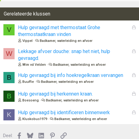
Gerelateerde klussen
G
Hulp gevraagd met thermostaat Grohe
V
e
thermostaatkraan vinden
s
Vippel
Badkamer, waterleiding en afvoer
l
o
G
Lekkage afvoer douche: snap het niet, hulp
W
t
e
gevraagd.
e
s
Wim vd Velden
Badkamer, waterleiding en afvoer
n
l
o
G
Hulp gevraagd bij info hoekregelkraan vervangen
B
t
e
Buuffie
Badkamer, waterleiding en afvoer
e
s
n
l
G
Hulp gevraagd bij herkennen kraan.
B
o
e
Boesoeng
Badkamer, waterleiding en afvoer
t
s
e
l
G
Hulp gevraagd bij identificeren binnenwerk
K
n
o
e
Kluskobus1979
Badkamer, waterleiding en afvoer
t
s
e
l
n
Facebook
Bluesky
LinkedIn
Pinterest
Link
o
Deel: