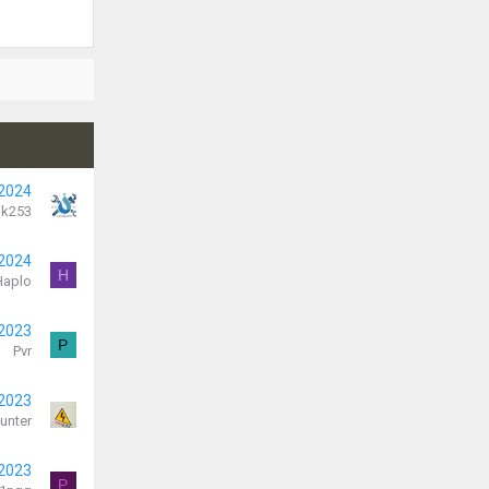
 2024
k253
 2024
H
Haplo
 2023
P
Pvr
 2023
unter
 2023
P