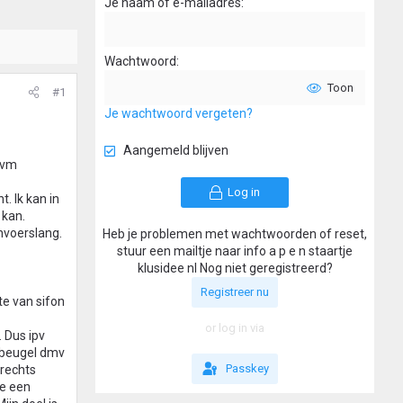
Je naam of e-mailadres
Wachtwoord
Toon
#1
Je wachtwoord vergeten?
Aangemeld blijven
ivm
Log in
. Ik kan in
 kan.
nvoerslang.
Heb je problemen met wachtwoorden of reset,
stuur een mailtje naar info a p e n staartje
klusidee nl Nog niet geregistreerd?
Registreer nu
te van sifon
or log in via
 Dus ipv
urbeugel dmv
Passkey
 rechts
ze een