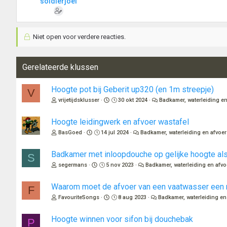
soldierjoel
Niet open voor verdere reacties.
Gerelateerde klussen
Hoogte pot bij Geberit up320 (en 1m streepje)
V
vrijetijdsklusser
30 okt 2024
Badkamer, waterleiding en
Hoogte leidingwerk en afvoer wastafel
BasGoed
14 jul 2024
Badkamer, waterleiding en afvoer
Badkamer met inloopdouche op gelijke hoogte als
S
segermans
5 nov 2023
Badkamer, waterleiding en afvo
Waarom moet de afvoer van een vaatwasser een 
F
FavouriteSongs
8 aug 2023
Badkamer, waterleiding en
Hoogte winnen voor sifon bij douchebak
P