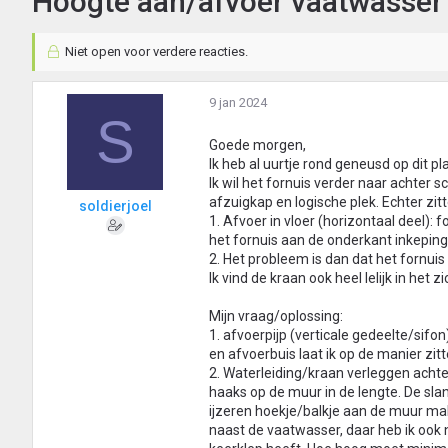
Hoogte aan/afvoer vaatwasser
Niet open voor verdere reacties.
9 jan 2024
S
Goede morgen,
Ik heb al uurtje rond geneusd op dit 
Ik wil het fornuis verder naar achter
afzuigkap en logische plek. Echter zit
soldierjoel
1. Afvoer in vloer (horizontaal deel): 
het fornuis aan de onderkant inkeping
2. Het probleem is dan dat het fornui
Ik vind de kraan ook heel lelijk in het zi
Mijn vraag/oplossing:
1. afvoerpijp (verticale gedeelte/sifo
en afvoerbuis laat ik op de manier zit
2. Waterleiding/kraan verleggen acht
haaks op de muur in de lengte. De sl
ijzeren hoekje/balkje aan de muur make
naast de vaatwasser, daar heb ik ook 