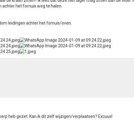
 de kraan zitten? Ik lees dat deze niet lager mag zitten dan de vloer. M
 achter het fornuis weg te halen.
ndom leidingen achter het fornuis/oven.
werp heb gezet. Kan ik dit zelf wijzigen/verplaatsen? Excuus!