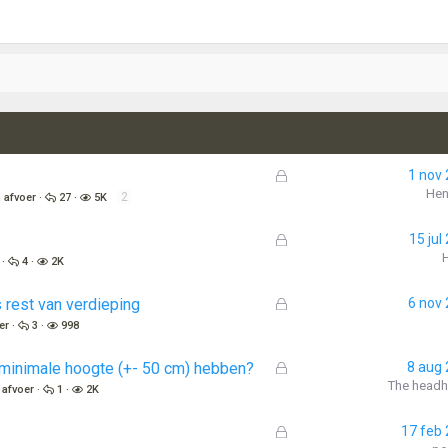
G
1 nov
e
Hen
2
 afvoer
27
5K
s
l
G
15 jul
o
e
4
2K
t
s
e
l
G
 rest van verdieping
6 nov
n
o
e
er
3
998
t
s
e
l
G
minimale hoogte (+- 50 cm) hebben?
8 aug
n
o
e
The headh
 afvoer
1
2K
t
s
e
l
G
17 feb
n
o