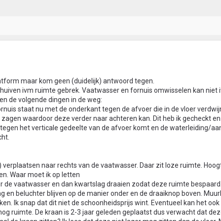
platform maar kom geen (duidelijk) antwoord tegen.
 schuiven ivm ruimte gebrek. Vaatwasser en fornuis omwisselen kan niet 
ten de volgende dingen in de weg:
fornuis staat nu met de onderkant tegen de afvoer die in de vloer verdwijnt
 zagen waardoor deze verder naar achteren kan. Dit heb ik gecheckt en
s tegen het verticale gedeelte van de afvoer komt en de waterleiding/aa
cht.
n) verplaatsen naar rechts van de vaatwasser. Daar zit loze ruimte. Hoog
ten. Waar moet ik op letten
er de vaatwasser en dan kwartslag draaien zodat deze ruimte bespaard.
ang en beluchter blijven op de manier onder en de draaiknop boven. Mu
n. Ik snap dat dit niet de schoonheidsprijs wint. Eventueel kan het ook
nog ruimte. De kraan is 2-3 jaar geleden geplaatst dus verwacht dat de