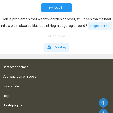
Log in
Heb je problemen met wachtwoorden of reset, stuur een mailtje naar
info a p e n staartje klusidee nl Nog niet geregistreerd?
Registreer nu
or log in via
Passkey
Contact opnemen
Voorwaarden en regels
Privacybeleid
Help
Bo
Hoofdpagina