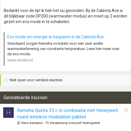
Bedankt voor de tip! ik heb het nu gevonden. Bij de Calenta Ace is
dit blijkbaar code DP200 (warmwater modus) en moet op 2 worden
gezet om eco mode in te schakelen.
Eco mode om energie te besparen in de Calenta Ace
Standaard zorgen Remeha cv-ketels voor een zeer snelle
warmwaterlevering van constante temperatuur. Lees hier meer over
de eco-mode.
www.remeha.nl
Niet open voor verdere reacties.
Gerelateerde klussen
G
Remeha Quinta 35 c in combinatie met Honeywell
H
e
round wireless modulation pakket
s
Hans karmann
Verwarming inclusief leidingwerk
l