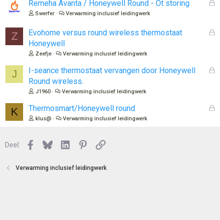
o
G
Remeha Avanta / Honeywell Round - Ot storing
t
e
Swerfer
Verwarming inclusief leidingwerk
e
s
n
l
G
Evohome versus round wireless thermostaat
Z
o
e
Honeywell
t
s
Zeefje
Verwarming inclusief leidingwerk
e
l
n
o
G
I-seance thermostaat vervangen door Honeywell
J
t
e
Round wireless.
e
s
J1960
Verwarming inclusief leidingwerk
n
l
o
G
Thermosmart/Honeywell round
K
t
e
klus@
Verwarming inclusief leidingwerk
e
s
n
l
Facebook
Bluesky
LinkedIn
Pinterest
Link
o
Deel:
t
e
Verwarming inclusief leidingwerk
n