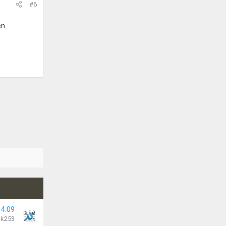
#6
en
14:09
k253