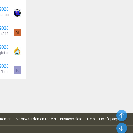
 2026
aajee
 2026
M
js213
 2026
ieter
 2026
R
Rola
Bo
pnemen
Voorwaarden en regels
Privacybeleid
Help
Hoofdpagina
On