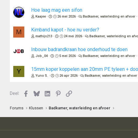
Hoe laag mag een sifon
Kaajee
26 mei 2026
Badkamer, waterleiding en afvoer
Kimband kapot - hoe nu verder?
M
mathijs213
24 mei 2026
Badkamer, waterleiding en afv
Inbouw badrandkraan hoe onderhoud te doen
Job_04
5 mei 2026
Badkamer, waterleiding en afvoer
15mm koper koppelen aan 20mm PE tyleen + door
Y
Yuno S.
26 apr 2026
Badkamer, waterleiding en afvoer
Facebook
Bluesky
LinkedIn
Pinterest
Link
Deel:
Forums
Klussen
Badkamer, waterleiding en afvoer