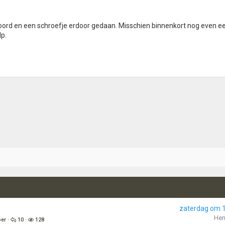
oord en een schroefje erdoor gedaan. Misschien binnenkort nog even e
lp.
zaterdag om 
Hen
oer
10
128