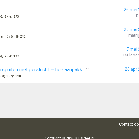
26 mei
K
8
273
25 mei
mathi
oer
5
242
7 mei
De loodg
7
197
G
spuiten met perslucht — hoe aanpakk
26 apr
e
1
128
s
l
o
t
e
n
Contact o
Copyright © 2020 Klusidee.nl