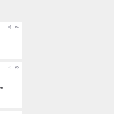
#4
#5
en.