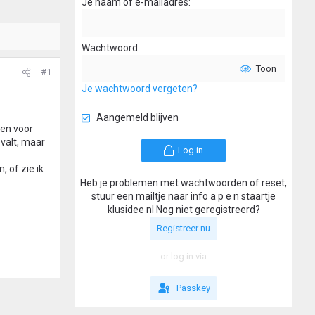
Je naam of e-mailadres
Wachtwoord
Toon
#1
Je wachtwoord vergeten?
Aangemeld blijven
ten voor
 valt, maar
Log in
, of zie ik
Heb je problemen met wachtwoorden of reset,
stuur een mailtje naar info a p e n staartje
klusidee nl Nog niet geregistreerd?
Registreer nu
or log in via
Passkey