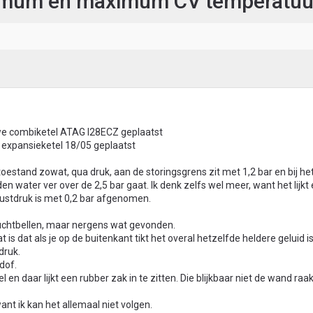
nimum en maximum CV temperatuu
euwe combiketel ATAG I28ECZ geplaatst
e expansieketel 18/05 geplaatst
toestand zowat, qua druk, aan de storingsgrens zit met 1,2 bar en bij he
 water ver over de 2,5 bar gaat. Ik denk zelfs wel meer, want het lijkt
rustdruk is met 0,2 bar afgenomen.
luchtbellen, maar nergens wat gevonden.
s dat als je op de buitenkant tikt het overal hetzelfde heldere geluid is
druk.
dof.
n daar lijkt een rubber zak in te zitten. Die blijkbaar niet de wand raak
nt ik kan het allemaal niet volgen.