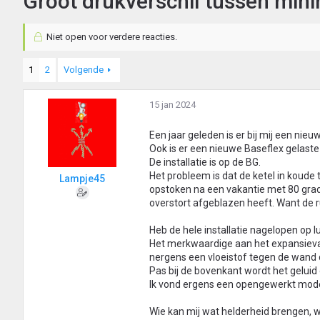
Groot drukverschil tussen mi
Niet open voor verdere reacties.
1
2
Volgende
15 jan 2024
Een jaar geleden is er bij mij een ni
Ook is er een nieuwe Baseflex gelast
De installatie is op de BG.
Het probleem is dat de ketel in koude 
Lampje45
opstoken na een vakantie met 80 graden
overstort afgeblazen heeft. Want de 
Heb de hele installatie nagelopen op 
Het merkwaardige aan het expansievat i
nergens een vloeistof tegen de wand 
Pas bij de bovenkant wordt het geluid 
Ik vond ergens een opengewerkt model e
Wie kan mij wat helderheid brengen, wa