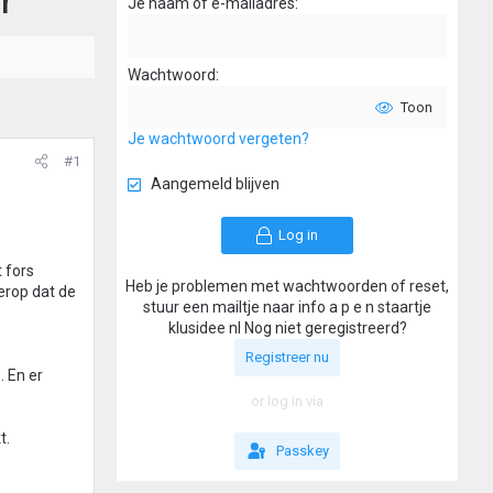
r
Je naam of e-mailadres
Wachtwoord
Toon
Je wachtwoord vergeten?
#1
Aangemeld blijven
Log in
t fors
Heb je problemen met wachtwoorden of reset,
 erop dat de
stuur een mailtje naar info a p e n staartje
klusidee nl Nog niet geregistreerd?
Registreer nu
. En er
or log in via
t.
Passkey