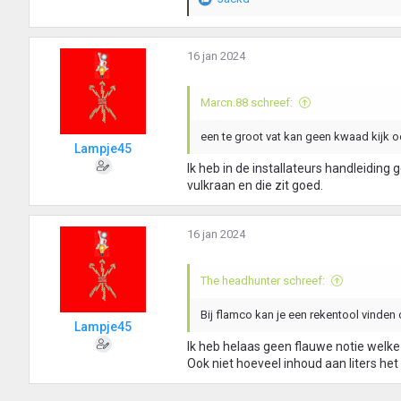
W
a
a
r
16 jan 2024
d
e
r
Marcn.88 schreef:
i
n
een te groot vat kan geen kwaad kijk oo
Lampje45
g
e
Ik heb in de installateurs handleiding
n
vulkraan en die zit goed.
:
16 jan 2024
The headhunter schreef:
Bij flamco kan je een rekentool vinden
Lampje45
Ik heb helaas geen flauwe notie welk
Ook niet hoeveel inhoud aan liters he