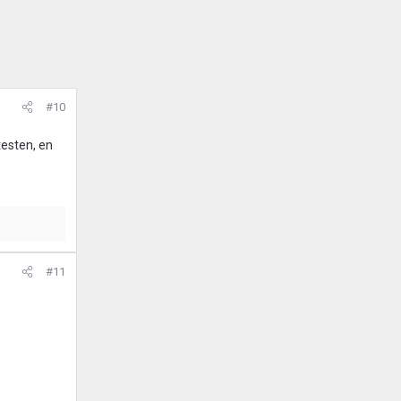
#10
testen, en
#11