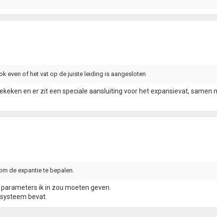
k even of het vat op de juiste leiding is aangesloten
 gekeken en er zit een speciale aansluiting voor het expansievat, samen
 om de expantie te bepalen.
e parameters ik in zou moeten geven.
t systeem bevat.