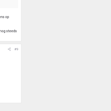
gens op
 nog steeds
#9