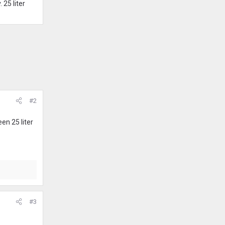
 25 liter
#2
een 25 liter
#3