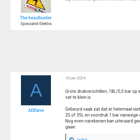
r
i
n
The headhunter
g
Specialist Elektra
e
n
:
16 jan 2024
A
Grote drukverschillen, 18L/0,5 bar op e
vat te klein is.
Gebeurd vaak zat dat er helemaal niet 
ADDave
25 of 35L en voordruk 1 bar vanwege d
Nog even narekenen kan uiteraard geen
gaan.
Jackd