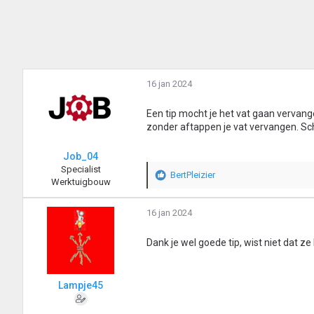
16 jan 2024
Een tip mocht je het vat gaan vervang
zonder aftappen je vat vervangen. Sc
Job_04
Specialist
BertPleizier
W
Werktuigbouw
a
a
16 jan 2024
r
d
Dank je wel goede tip, wist niet dat z
e
r
i
n
Lampje45
g
e