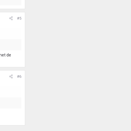
#5
 met de
#6