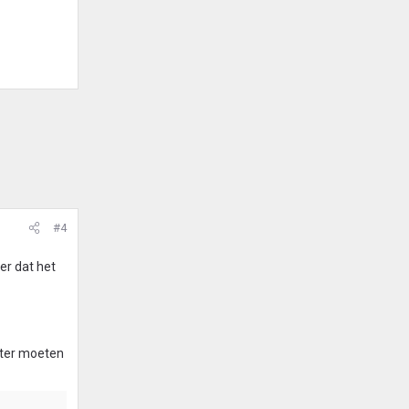
#4
ker dat het
beter moeten