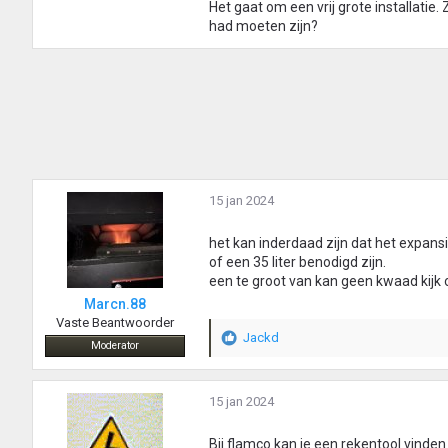
Het gaat om een vrij grote installatie. 
had moeten zijn?
15 jan 2024
het kan inderdaad zijn dat het expansie
of een 35 liter benodigd zijn.
een te groot van kan geen kwaad kijk o
Marcn.88
Vaste Beantwoorder
Jackd
W
Moderator
a
a
r
15 jan 2024
d
e
Bij flamco kan je een rekentool vinde