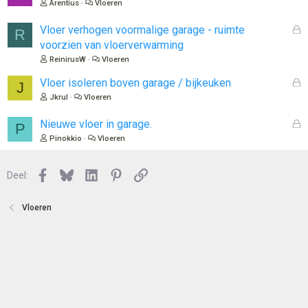
e
Arentius
Vloeren
t
s
e
l
G
Vloer verhogen voormalige garage - ruimte
R
n
o
e
voorzien van vloerverwarming
t
s
ReinirusW
Vloeren
e
l
n
o
G
Vloer isoleren boven garage / bijkeuken
J
t
e
Jkrul
Vloeren
e
s
n
l
G
Nieuwe vloer in garage.
P
o
e
Pinokkio
Vloeren
t
s
e
l
n
Facebook
Bluesky
LinkedIn
Pinterest
Link
o
Deel:
t
e
Vloeren
n