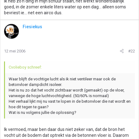
Ik heb zo'n ding in mijn schuur staan, het werkt wonderbaarlijk
goed, in de zomer enkele liters water op een dag... alleen soms
bevriest ie... net een airco dus.
Fiesiekus
12 mei 2006
#22
Cvolieboy schreef:
Waar blijft de vochtige lucht als ik niet ventileer maar ook de
betonvloer dampdicht isoleer.
Het is nu zo dat het vocht zichtbaar wordt (gemaakt) op de vloer,
vanwege de hoge luchtvochtigheid. (50/60% is normaal)
Het verhaal lijkt mij nu vast te lopen in de betonvloer die nat wordt en
hoe dit tegen te gaan?
Wat is nu volgens jullie de oplossing?
Ik vermoed, maar ben daar dus niet zeker van, dat de bron het
vocht uit de bodem dat optrekt via de betonnen vloer is. Daarom