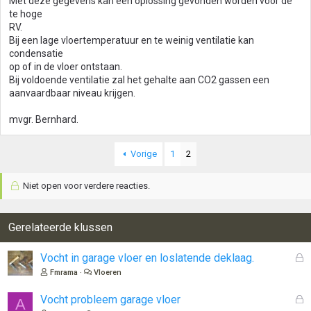
Met deze gegevens kan een oplossing gevonden worden voor de
te hoge
RV.
Bij een lage vloertemperatuur en te weinig ventilatie kan
condensatie
op of in de vloer ontstaan.
Bij voldoende ventilatie zal het gehalte aan CO2 gassen een
aanvaardbaar niveau krijgen.
mvgr. Bernhard.
Vorige
1
2
Niet open voor verdere reacties.
Gerelateerde klussen
G
Vocht in garage vloer en loslatende deklaag.
e
Fmrama
Vloeren
s
l
G
Vocht probleem garage vloer
A
o