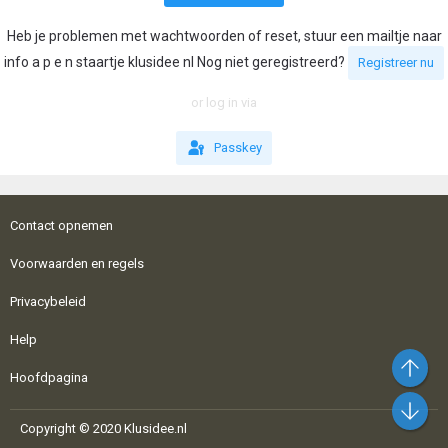
Heb je problemen met wachtwoorden of reset, stuur een mailtje naar
info a p e n staartje klusidee nl Nog niet geregistreerd?
Registreer nu
or log in via
Passkey
Contact opnemen
Voorwaarden en regels
Privacybeleid
Help
Bo
Hoofdpagina
On
Copyright © 2020 Klusidee.nl