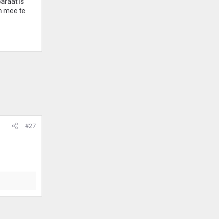
paraat is
m mee te
#27