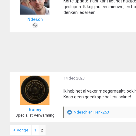
Korte update: Fabrikant liet het nakijk
r
geslopen. Ik krijg nu een nieuwe, en
i
denken iedereen.
n
Ndesch
g
e
n
:
14 dec 2023
Ik heb het al vaker meegemaakt, ook h
Koop geen goedkope boilers online!
Ronny
Ndesch
en
Henk253
W
Specialist Verwarming
a
a
Vorige
1
2
r