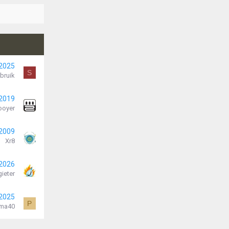
 2025
S
ebruik
 2019
ooyer
 2009
Xr8
 2026
ieter
 2025
P
lma40