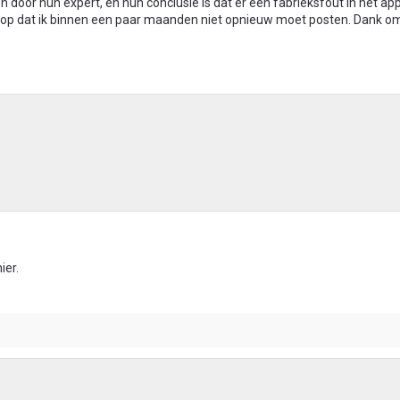
en door hun expert, en hun conclusie is dat er een fabrieksfout in het ap
 hoop dat ik binnen een paar maanden niet opnieuw moet posten. Dank o
ier.