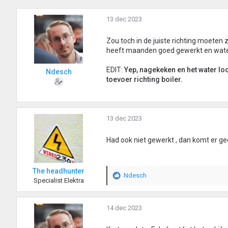
13 dec 2023
Zou toch in de juiste richting moeten z
heeft maanden goed gewerkt en water 
EDIT:
Yep, nagekeken en het water loop
Ndesch
toevoer richting boiler.
13 dec 2023
Had ook niet gewerkt , dan komt er gee
The headhunter
Ndesch
W
Specialist Elektra
a
a
r
14 dec 2023
d
e