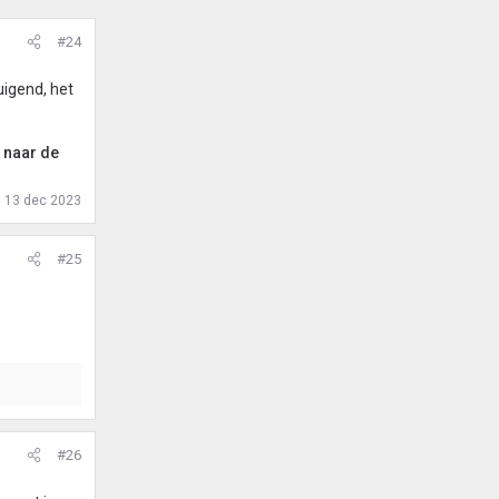
#24
uigend, het
' naar de
:
13 dec 2023
#25
#26