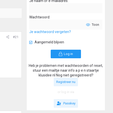
Je naam of e-mailadres
Wachtwoord
Toon
Je wachtwoord vergeten?
#21
Aangemeld blijven
Log in
Heb je problemen met wachtwoorden of reset,
stuur een mailtje naar info a p e n staartje
klusidee nl Nog niet geregistreerd?
Registreer nu
or log in via
Passkey