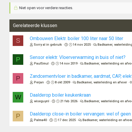
d
e
Niet open voor verdere reacties.
r
i
n
Gerelateerde klussen
g
e
n
Ombouwen Elektr. boiler 100 liter naar 50 liter
S
:
Sorry al in gebruik
14 nov 2025
Badkamer, waterleidin
Sensor elektr. Vloerverwarming in buis of niet?
P
PaulSmul
14 nov 2019
Badkamer, waterleiding en afvo
Zandcementvloer in badkamer, aardmat, CAP, elekt
P
Perjan
8 okt 2009
Badkamer, waterleiding en afvoer
Daalderop boiler keukenkraan
W
wiseguynl
21 feb 2026
Badkamer, waterleiding en afvo
Daalderop close‑in boiler vervangen: wel of geen
P
Palma40
17 dec 2025
Badkamer, waterleiding en afvoe