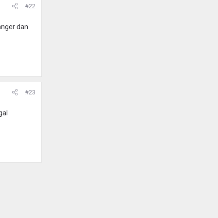
#22
langer dan
#23
gal