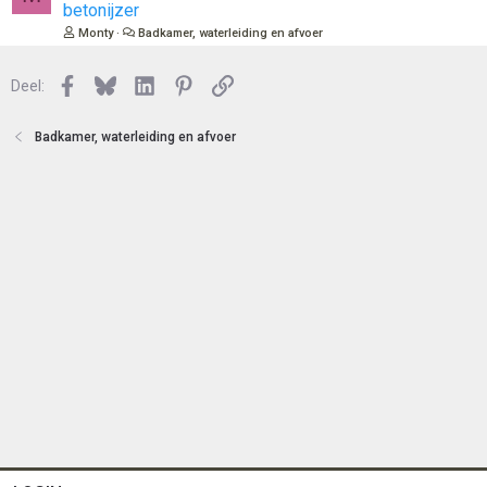
o
e
betonijzer
t
s
Monty
Badkamer, waterleiding en afvoer
e
l
n
o
Facebook
Bluesky
LinkedIn
Pinterest
Link
Deel:
t
e
n
Badkamer, waterleiding en afvoer