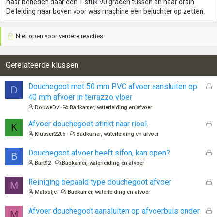
naar beneden daar een T-stuk 90 graden tussen en naar drain.
De leiding naar boven voor was machine een beluchter op zetten.
Niet open voor verdere reacties.
Gerelateerde klussen
G
Douchegoot met 50 mm PVC afvoer aansluiten op
D
e
40 mm afvoer in terrazzo vloer
s
DouweDv
Badkamer, waterleiding en afvoer
l
o
G
Afvoer douchegoot stinkt naar riool.
K
t
e
Klusser2205
Badkamer, waterleiding en afvoer
e
s
n
l
G
Douchegoot afvoer heeft sifon, kan open?
B
o
e
BartS2
Badkamer, waterleiding en afvoer
t
s
e
l
G
Reiniging bepaald type douchegoot afvoer
M
n
o
e
Malootje
Badkamer, waterleiding en afvoer
t
s
e
l
G
Afvoer douchegoot aansluiten op afvoerbuis onder
M
n