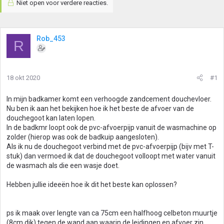
Niet open voor verdere reacties.
Rob_453
R
18 okt 2020
#1
In mijn badkamer komt een verhoogde zandcement douchevloer.
Nu ben ik aan het bekijken hoe ik het beste de afvoer van de
douchegoot kan laten lopen.
In de badkmr loopt ook de pvc-afvoerpijp vanuit de wasmachine op
zolder (hierop was ook de badkuip aangesloten).
Als ik nu de douchegoot verbind met de pvc-afvoerpijp (bijv met T-
stuk) dan vermoed ik dat de douchegoot volloopt met water vanuit
de wasmach als die een wasje doet.
Hebben jullie ideeën hoe ik dit het beste kan oplossen?
ps ik maak over lengte van ca 75cm een halfhoog celbeton muurtje
(8cm dik) tegen de wand aan waarin de leidingen en afvoer zin