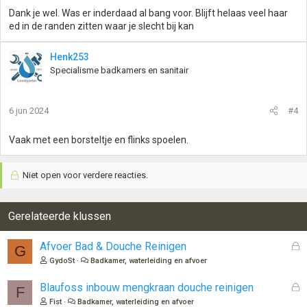
Dank je wel. Was er inderdaad al bang voor. Blijft helaas veel haar
ed in de randen zitten waar je slecht bij kan
Henk253
Specialisme badkamers en sanitair
6 jun 2024
#4
Vaak met een borsteltje en flinks spoelen.
Niet open voor verdere reacties.
Gerelateerde klussen
G
Afvoer Bad & Douche Reinigen
G
e
GydoSt
Badkamer, waterleiding en afvoer
s
l
G
Blaufoss inbouw mengkraan douche reinigen
F
o
e
Fist
Badkamer, waterleiding en afvoer