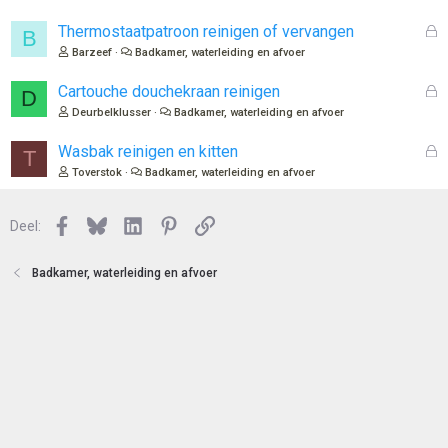
t
s
e
l
G
Thermostaatpatroon reinigen of vervangen
B
n
o
e
Barzeef
Badkamer, waterleiding en afvoer
t
s
e
l
G
Cartouche douchekraan reinigen
D
n
o
e
Deurbelklusser
Badkamer, waterleiding en afvoer
t
s
e
l
G
Wasbak reinigen en kitten
T
n
o
e
Toverstok
Badkamer, waterleiding en afvoer
t
s
e
l
n
Facebook
Bluesky
LinkedIn
Pinterest
Link
o
Deel:
t
e
Badkamer, waterleiding en afvoer
n