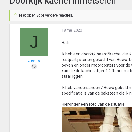
Doorkijk kachel inmetselen
Niet open voor verdere reacties.
18 mei 2020
J
Hallo,
Ik heb een doorkijk haard/kachel die i
restpartij stenen gekocht van Huwa. 
Jeens
boven en onder moproosters voor de v
kan die de kachel afgeeft? Rondom de 
staal liggen.
Ik heb vandersanden / Huwa gebeld m
specificatie is van de baksteen die ik 
Hieronder een foto van de situatie