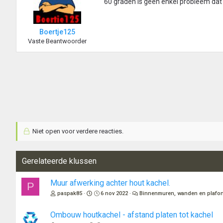
60 graden is geen enkel probleem dat
Boertje125
Vaste Beantwoorder
Niet open voor verdere reacties.
Gerelateerde klussen
Muur afwerking achter hout kachel.
P
paspak85
6 nov 2022
Binnenmuren, wanden en plafo
Ombouw houtkachel - afstand platen tot kachel