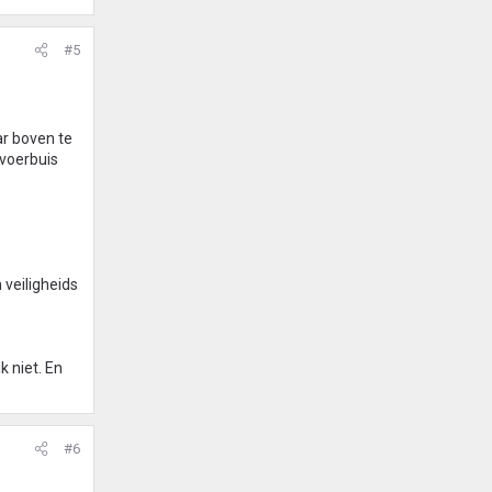
#5
r boven te
nvoerbuis
 veiligheids
 niet. En
#6