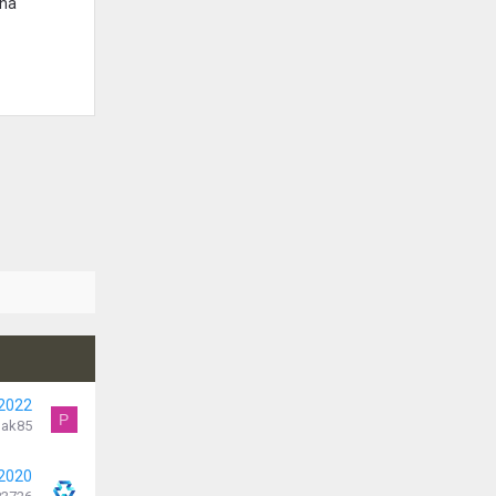
jna
 2022
P
ak85
 2020