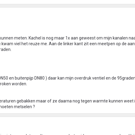
 kunnen meten. Kachel is nog maar 1x aan geweest om mijn kanalen naa
etc kwam viel het reuze me. Aan de linker kant zit een meetpen op de aa
graden.
DN50 en buitenpijp DN80 ) daar kan mijn overdruk ventiel en de 95graden
proken worden.
aturen gebakken maar of ze daarna nog tegen warmte kunnen weet ik
 moeten metselen ?