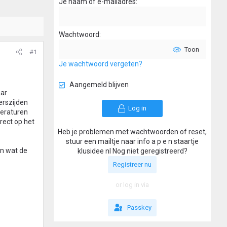
Je naam of e-mailadres
Wachtwoord
Toon
#1
Je wachtwoord vergeten?
Aangemeld blijven
aar
erszijden
Log in
peraturen
rect op het
Heb je problemen met wachtwoorden of reset,
stuur een mailtje naar info a p e n staartje
en wat de
klusidee nl Nog niet geregistreerd?
Registreer nu
or log in via
Passkey