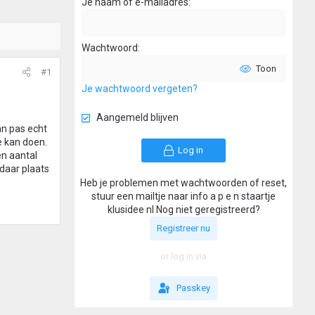
Je naam of e-mailadres
Wachtwoord
Toon
#1
Je wachtwoord vergeten?
Aangemeld blijven
n pas echt
e kan doen.
Log in
en aantal
daar plaats
Heb je problemen met wachtwoorden of reset,
stuur een mailtje naar info a p e n staartje
klusidee nl Nog niet geregistreerd?
Registreer nu
or log in via
Passkey