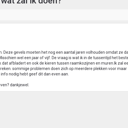
wat zal ik doen?
. Deze gevels moeten het nog een aantal jaren volhouden omdat ze da
hien wel een jaar of vijf. De vraag is wat ik in de tussentijd het best
 dat afbladert en ook de kieren tussen raamkozijnen en muren.Ik zal e
h spreken. sommige problemen doen zich op meerdere plekken voor maar 
r info nodig hebt geef dit dan even aan.
geven? dankjewel.