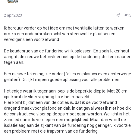
e
r
i
2 apr 2023
#15
n
g
Ik borduur verder op het idee om met ventilatie latten te werken
e
om zo een ondoorbroken schil van steenwol te plaatsen en
n
vervolgens een voorzetwand.
:
De koudebrug van de fundering wil ik oplossen. En zoals IJkenhout
aangaf, de nieuwe betonvloer niet op de fundering storten maar er
tegen aan.
Een nieuwe tekening, zie onder (folies en plastics even achterwege
gelaten). Dit lijkt mij een goede oplossing voor alle problemen.
Het enige waar ik tegenaan loop is de beperkte diepte. Met 20 cm
xps komt de vloer vrij hoog t.o.v. het maaiveld.
Hier komt bij dat een van de opties is, dat ik de voorzetwand
dragend maak voor plafond en dak. In dat geval weet ik niet hoe dik
de constructieve vloer op de xps moet gaan worden. Wellicht is het
zand ed dan iets verdiepen een mogelijkheid. Maar dan wordt de
isolatielaag aan de zijkant van de fundering nog geringer, ik voorzie
een probleem met die trapvorm van de fundering.