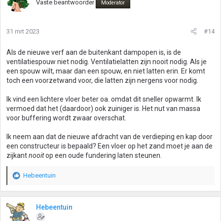
Vaste beantwoorder
Moderator
31 mrt 2023
#14
Als de nieuwe verf aan de buitenkant dampopen is, is de
ventilatiespouw niet nodig. Ventilatielatten zijn nooit nodig. Als je
een spouw wilt, maar dan een spouw, en niet latten erin. Er komt
toch een voorzetwand voor, die latten zijn nergens voor nodig.
Ik vind een lichtere vloer beter oa. omdat dit sneller opwarmt. Ik
vermoed dat het (daardoor) ook zuiniger is. Het nut van massa
voor buffering wordt zwaar overschat.
Ik neem aan dat de nieuwe afdracht van de verdieping en kap door
een constructeur is bepaald? Een vloer op het zand moet je aan de
zijkant
nooit
op een oude fundering laten steunen.
Hebeentuin
W
a
a
r
Hebeentuin
d