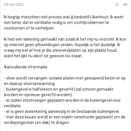
i
29 mrt 2023
#9
n
g
Ik begrijp misschien niet precies wat jij bedoeld IJkenhout. Ik weet
e
niet beter dat er ventilatie nodig is om vochtproblemen te
n
voorkomen of te verhelpen.
:
Ik heb een tekening gemaakt van zoals ik het mij nu voorstel. Ik kon
op internet geen afbeeldingen vinden. Hopelijk is het duidelijk. Ik
vraag mij wel af hoe je die steenwolplaten op zijn plaats houd,
want het lijkt nu alsof ze gewoon los staan.
Aanvullende informatie:
- vloer wordt vervangen: isolatie platen met gewapend beton er op
en daarop vloerverwarming.
- buitengevel is halfsteens en geverfd (zal schoon gemaakt
worden en opnieuw geverfd worden)
- er zullen stootvoegen geplaatst worden in de buitengevel voor
ventilatie.
- er is geen waterkering aanwezig in de bestaande buitengevel.
- met deze keuze wordt er een stalen constructie geplaatst om de
verdiepingsvloer (en dak) te dragen.