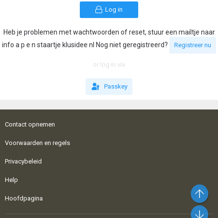
Log in
Heb je problemen met wachtwoorden of reset, stuur een mailtje naar
info a p e n staartje klusidee nl Nog niet geregistreerd?
Registreer nu
or log in via
Passkey
Contact opnemen
Voorwaarden en regels
Privacybeleid
Help
Bo
Hoofdpagina
On