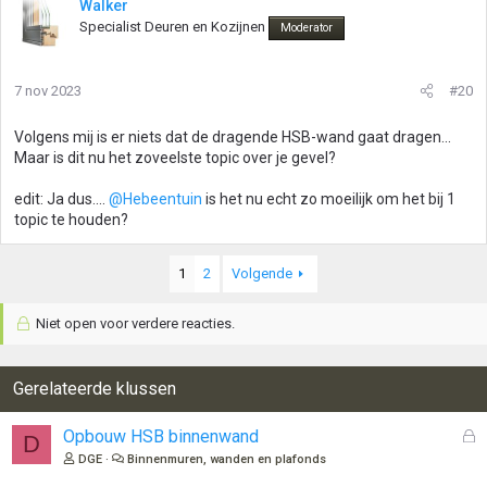
Walker
Specialist Deuren en Kozijnen
Moderator
7 nov 2023
#20
Volgens mij is er niets dat de dragende HSB-wand gaat dragen...
Maar is dit nu het zoveelste topic over je gevel?
edit: Ja dus....
@Hebeentuin
is het nu echt zo moeilijk om het bij 1
topic te houden?
1
2
Volgende
Niet open voor verdere reacties.
Gerelateerde klussen
G
Opbouw HSB binnenwand
D
e
DGE
Binnenmuren, wanden en plafonds
s