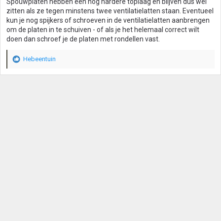
Spouwplaten hebben een nog hardere toplaag en blijven dus wel
zitten als ze tegen minstens twee ventilatielatten staan. Eventueel
kun je nog spijkers of schroeven in de ventilatielatten aanbrengen
om de platen in te schuiven - of als je het helemaal correct wilt
doen dan schroef je de platen met rondellen vast.
Hebeentuin
W
a
a
r
d
e
r
i
n
g
e
n
: