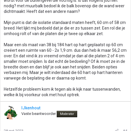
wordt voor de buitengevel die vochtig is. Is dat volgens jou niet
nodig? met muurbalk bedoel ik de balk bovenop die de wand weer
dichtmaakt. Heeft dat een andere naam?
Mijn punt is dat de isolatie standaard maten heeft, 60 cm of 58 cm
breed. Het lijkt mij bedoeld dat je die er zo tussen zet. Een rol die je
omhoog rolt of van de platen die je twee op elkaar zet.
Maar een sls maat van 38 bij 184 hart op hart geplaatst op 60 cm
creëert een ruimte van 60 - 2x 1,9 cm. dus dan heb ik maar 56,2 cm
over. En dat vind ik zo vreemd omdat je dan al die platen 2 of 4 cm
smaller moet snijden. Is dat echt de bedoeling? Of ik moet ze in de
breedte doen en dan blijf je ook aan het snijden. Beiden opties
verbazen mij. Maar je wilt inderdaad die 60 hart op hart hanteren
vanwege de beplating die er daarna op komt.
Hetzelfde probleem kom ik tegen als ik kijk naar tussenwanden,
welke ik bij voorkeur ook met hout optrek.
IJkenhout
Vaste beantwoorder
Moderator
28 mrt 2023
#4