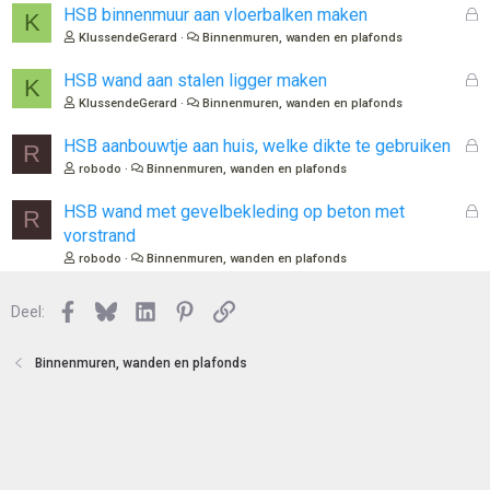
l
G
HSB binnenmuur aan vloerbalken maken
K
o
e
KlussendeGerard
Binnenmuren, wanden en plafonds
t
s
e
l
G
HSB wand aan stalen ligger maken
K
n
o
e
KlussendeGerard
Binnenmuren, wanden en plafonds
t
s
e
l
G
HSB aanbouwtje aan huis, welke dikte te gebruiken
R
n
o
e
robodo
Binnenmuren, wanden en plafonds
t
s
e
l
G
HSB wand met gevelbekleding op beton met
R
n
o
e
vorstrand
t
s
robodo
Binnenmuren, wanden en plafonds
e
l
n
o
Facebook
Bluesky
LinkedIn
Pinterest
Link
Deel:
t
e
n
Binnenmuren, wanden en plafonds