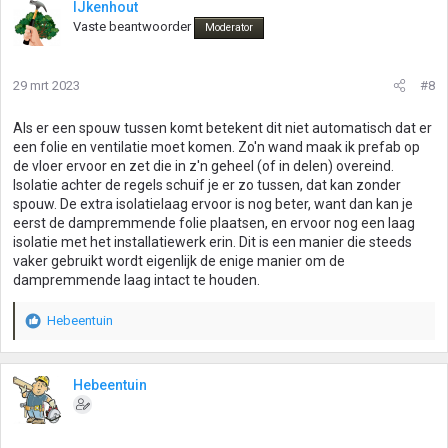
IJkenhout
Vaste beantwoorder
Moderator
29 mrt 2023
#8
Als er een spouw tussen komt betekent dit niet automatisch dat er
een folie en ventilatie moet komen. Zo'n wand maak ik prefab op
de vloer ervoor en zet die in z'n geheel (of in delen) overeind.
Isolatie achter de regels schuif je er zo tussen, dat kan zonder
spouw. De extra isolatielaag ervoor is nog beter, want dan kan je
eerst de dampremmende folie plaatsen, en ervoor nog een laag
isolatie met het installatiewerk erin. Dit is een manier die steeds
vaker gebruikt wordt eigenlijk de enige manier om de
dampremmende laag intact te houden.
Hebeentuin
W
a
a
r
Hebeentuin
d
e
r