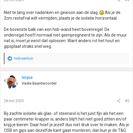
Niet te lang over nadenken en gewoon aan de slag.
Als je de
2cm restafval wilt vermijden, plaats je de isolatie horizontaal.
De bovenste balk van een hsb-wand heet bovenregel. De
onderregel hoeft normaal niet geimpregneerd te zijn. Als de muur
nat is, moet je eerst dat oplossen. Want anders rot het hout en
gipsplaat straks snel weg.
Hebeentuin
W
a
a
r
Impie
d
Vaste Beantwoorder
e
r
i
28 mrt 2023
#5
n
g
Bij zachte isolatie als glas- of steenwol is het juist fijn als het een
e
paar centimeter krapper is, anders blijft het niet goed zitten en/of
n
krijg je kieren. Daar hoef je jezelf dus niet druk over te maken. Als je
:
OSB en gips aan dezelfde kant gaat monteren, dan kun je de T&G