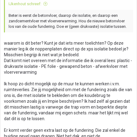
IJkenhout schreef:
Beter is eerst de betonvloer, daarop de isolatie, en daarop een
zandcementvloer met vloerverwarming. Hou de nieuwe betonvloer
los van de oude fundering. Doe er (geen drukvaste) isolatie tussen.
waarom is dit beter? Kunt je dat iets meer toelichten? Op deze
manier leg ik de noppenplaten direct op de xps isolatie bedoel je?
Misschien begrijp ik niet wat je bedoeld.
Dat komt niet overeen met de informatie die ik overal lees: plastic -
drukvaste isolatie - PE folie - gewapend beton - afwerkvloer met
vloerverwarming
Ik hoop zo dicht mogelijk op de muur te kunnen werken i.v.m.
ruimteverlies. Zie jij mogelijheid om met de fundering zoals die van
ons is, die met isolatie te bekleden om die koudebrug te
voorkomen zoals jij en Impie beschrijven? Ik had zelf al gezien dat
dit misschien lastig is vanwege die trap vorm en beperkte diepte
van de fundering, vandaar mij eigen schets. maar het lijkt mij wel
dat dit is op te lossen.
Er komt verder geen extra last op de fundering. Die zal enkel de
huidige gevel gaan dragen. Niet het dak, en niet de