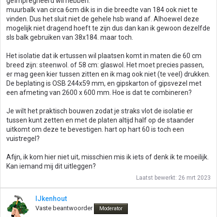
geïmpregneerd wil hebben.
muurbalk van circa 6cm dik is in die breedte van 184 ook niet te
vinden. Dus het sluit niet de gehele hsb wand af. Alhoewel deze
mogelijk niet dragend hoeft te zijn dus dan kan ik gewoon dezelfde
sls balk gebruiken van 38x184. maar toch.
Het isolatie dat ik ertussen wil plaatsen komt in maten die 60 cm
breed zijn: steenwol. of 58 cm: glaswol. Het moet precies passen,
er mag geen kier tussen zitten en ik mag ook niet (te veel) drukken.
De beplating is OSB 244x59 mm, en gipskarton of gipsvezel met
een afmeting van 2600 x 600 mm. Hoe is dat te combineren?
Je wilt het praktisch bouwen zodat je straks vlot de isolatie er
tussen kunt zetten en met de platen altijd half op de staander
uitkomt om deze te bevestigen. hart op hart 60 is toch een
vuistregel?
Afijn, ik kom hier niet uit, misschien mis ik iets of denk ik te moeilijk.
Kan iemand mij dit uitleggen?
Laatst bewerkt:
26 mrt 2023
IJkenhout
Vaste beantwoorder
Moderator