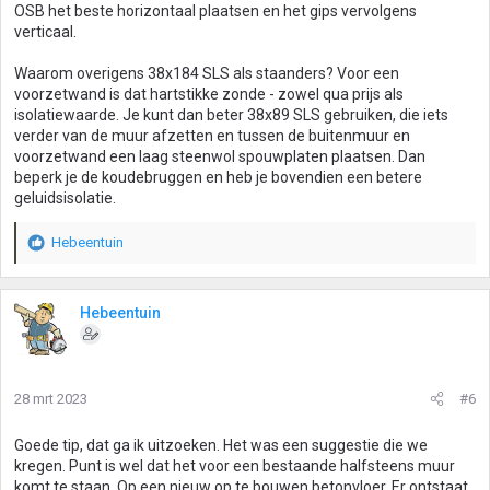
OSB het beste horizontaal plaatsen en het gips vervolgens
verticaal.
Waarom overigens 38x184 SLS als staanders? Voor een
voorzetwand is dat hartstikke zonde - zowel qua prijs als
isolatiewaarde. Je kunt dan beter 38x89 SLS gebruiken, die iets
verder van de muur afzetten en tussen de buitenmuur en
voorzetwand een laag steenwol spouwplaten plaatsen. Dan
beperk je de koudebruggen en heb je bovendien een betere
geluidsisolatie.
Hebeentuin
W
a
a
r
Hebeentuin
d
e
r
i
28 mrt 2023
#6
n
g
Goede tip, dat ga ik uitzoeken. Het was een suggestie die we
e
kregen. Punt is wel dat het voor een bestaande halfsteens muur
n
komt te staan. Op een nieuw op te bouwen betonvloer. Er ontstaat
: