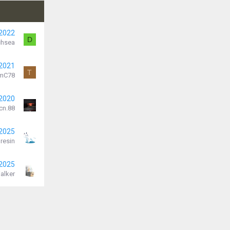
 2022
D
chsea
 2021
T
imC78
 2020
cn.88
 2025
resin
 2025
alker