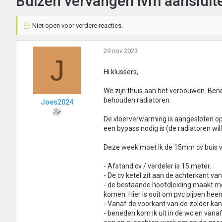
Buizen vervangen ivm aansluit
Niet open voor verdere reacties.
29 nov 2023
J
Hi klussers,
We zijn thuis aan het verbouwen. Ben
behouden radiatoren.
Joes2024
De vloerverwarming is aangesloten op 
een bypass nodig is (de radiatoren wi
Deze week moet ik de 15mm cv buis ve
- Afstand cv / verdeler is 15 meter.
- De cv ketel zit aan de achterkant van
- de bestaande hoofdleiding maakt me
komen. Hier is ooit om pvc pijpen hee
- Vanaf de voorkant van de zolder kan
- beneden kom ik uit in de wc en vana