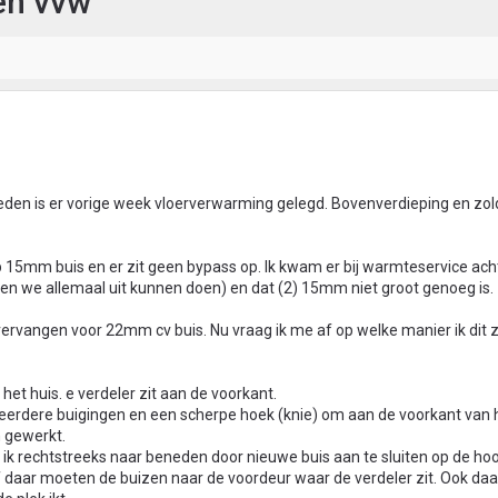
en vvw
eden is er vorige week vloerverwarming gelegd. Bovenverdieping en zol
15mm buis en er zit geen bypass op. Ik kwam er bij warmteservice acht
llen we allemaal uit kunnen doen) en dat (2) 15mm niet groot genoeg is.
rvangen voor 22mm cv buis. Nu vraag ik me af op welke manier ik dit z
 het huis. e verdeler zit aan de voorkant.
erdere buigingen en een scherpe hoek (knie) om aan de voorkant van h
n gewerkt.
 ik rechtstreeks naar beneden door nieuwe buis aan te sluiten op de hoo
f daar moeten de buizen naar de voordeur waar de verdeler zit. Ook daar