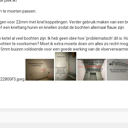
e plek ikt
an te moeten passen.
ngen voor 22mm met knel koppelingen. Verder gebruik maken van een b
f een kneltang huren en knellen zodat de bochten allemaal flauw zijn.
 ketel al veel bochten zijn. Ik heb geen idee hoe ‘problematisch’ dit is. H
bochten te voorkomen? Moet ik extra moeite doen om alles zo recht moge
e 15mm buizen voldoende voor een goede werking van de vloerverwarmi