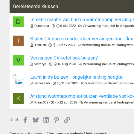
Gerelateerde klussen
Isolatie mantel van buizen warmtepomp vervang
D
Dutchsea
6 okt 2022
Verwarming inclusief leidingwer
Stalen CV buizen onder vloer vervangen door flex
T
TimC78
16 nov 2021
Verwarming inclusief leidingwerk
Vervangen CV ketel ook buizen?
V
victoryo
16 aug 2020
Verwarming inclusief leidingwer
Lucht in de buizen - ongelijke leiding hoogte.
encoresin
31 okt 2025
Verwarming inclusief leidingwe
Afstand warmtepomp tot buizen ventilatie van ko
K
Klaas002
22 apr 2025
Verwarming inclusief leidingwer
Facebook
Bluesky
LinkedIn
Pinterest
Link
Deel:
Forums
Klussen
Verwarming inclusief leidingwerk