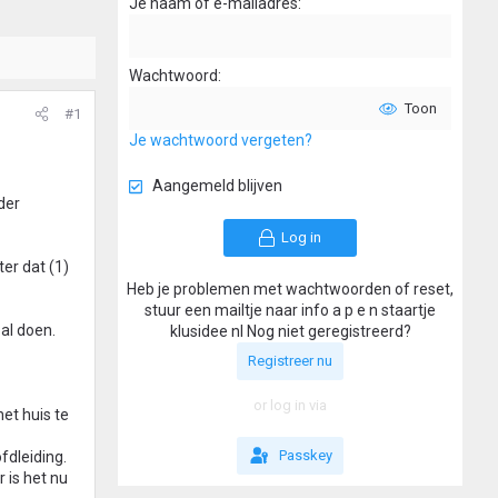
Je naam of e-mailadres
Wachtwoord
Toon
#1
Je wachtwoord vergeten?
Aangemeld blijven
der
Log in
er dat (1)
Heb je problemen met wachtwoorden of reset,
stuur een mailtje naar info a p e n staartje
al doen.
klusidee nl Nog niet geregistreerd?
Registreer nu
or log in via
et huis te
Passkey
fdleiding.
 is het nu