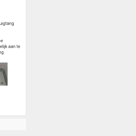
uigtang
oe
lijk aan te
ng.