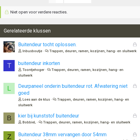
d
e
Niet open voor verdere reacties.
r
i
n
Gerelateerde klussen
g
e
n
G
Buitendeur tocht oplossen.
:
e
Inbusboutje
Trappen, deuren, ramen, kozijnen, hang- en sluitwerk
s
l
buitendeur inkorten
T
o
Toontjehoger
Trappen, deuren, ramen, kozijnen, hang- en
t
sluitwerk
e
n
G
Deurpaneel onderin buitendeur rot. Afwatering niet
L
e
goed
s
Loes aan de klus
Trappen, deuren, ramen, kozijnen, hang- en
l
sluitwerk
o
t
G
kier bij kunststof buitendeur
B
e
e
BobbieL
Trappen, deuren, ramen, kozijnen, hang- en sluitwerk
n
s
l
G
Buitendeur 38mm vervangen door 54mm
Z
o
e