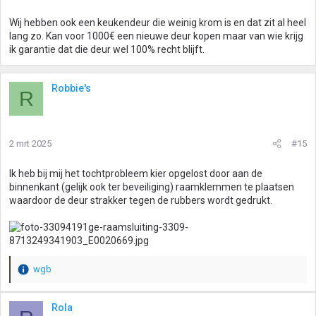
Wij hebben ook een keukendeur die weinig krom is en dat zit al heel
lang zo. Kan voor 1000€ een nieuwe deur kopen maar van wie krijg
ik garantie dat die deur wel 100% recht blijft.
Robbie's
R
2 mrt 2025
#15
Ik heb bij mij het tochtprobleem kier opgelost door aan de
binnenkant (gelijk ook ter beveiliging) raamklemmen te plaatsen
waardoor de deur strakker tegen de rubbers wordt gedrukt.
wgb
W
a
a
Rola
r