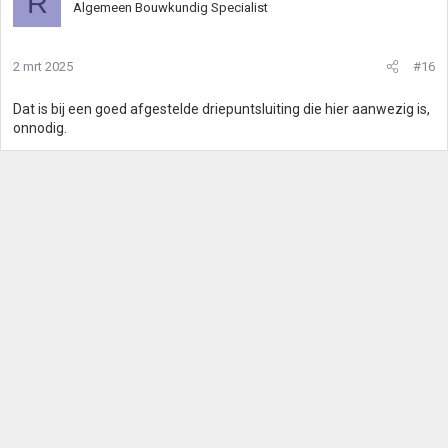
R
Algemeen Bouwkundig Specialist
d
e
r
2 mrt 2025
#16
i
n
g
Dat is bij een goed afgestelde driepuntsluiting die hier aanwezig is,
e
onnodig.
n
: