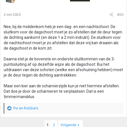
2 mrt 2025
#20
Nee, bij de middenkom heb je een dag- en een nachtschoot. De
sluitkom voor de dagschoot moet je zo afstellen dat de deur tegen
de dichting aankomt (en deze 1 a 2 mm indrukt). De sluitkom voor
de nachtschoot moet je zo afstellen dat deze vrij kan draaien als
de dagschoot in de kom zit.
Daarna stel je de bovenste en onderste sluitkommen van de 3-
puntssluiting af op dezelfde wijze als de dagschoot: Bui het
uitdraaien van deze schoten (welke een afschuining hebben) moet
je de deur tegen de dichting aantrekkken.
Maar een kier aan de scharnierzijde kun je niet hiermee afstellen.
Dat doe je door de scharnieren te verplaatsen. Dat is een
timmermansklus.
Pvr
en
Robbie's
W
a
a
1
2
Volgende
r