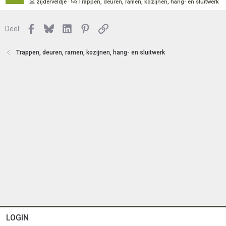
zijderveldje
Trappen, deuren, ramen, kozijnen, hang- en sluitwerk
t
s
e
l
n
Facebook
Bluesky
LinkedIn
Pinterest
Link
o
Deel:
t
e
Trappen, deuren, ramen, kozijnen, hang- en sluitwerk
n
LOGIN