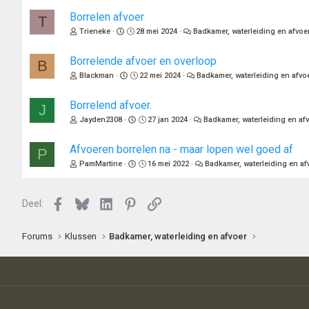
Borrelen afvoer
T
Trieneke
28 mei 2024
Badkamer, waterleiding en afvoe
Borrelende afvoer en overloop
B
Blackman
22 mei 2024
Badkamer, waterleiding en afvo
Borrelend afvoer.
J
Jayden2308
27 jan 2024
Badkamer, waterleiding en af
Afvoeren borrelen na - maar lopen wel goed af
P
PamMartine
16 mei 2022
Badkamer, waterleiding en af
Facebook
Bluesky
LinkedIn
Pinterest
Link
Deel:
Forums
Klussen
Badkamer, waterleiding en afvoer