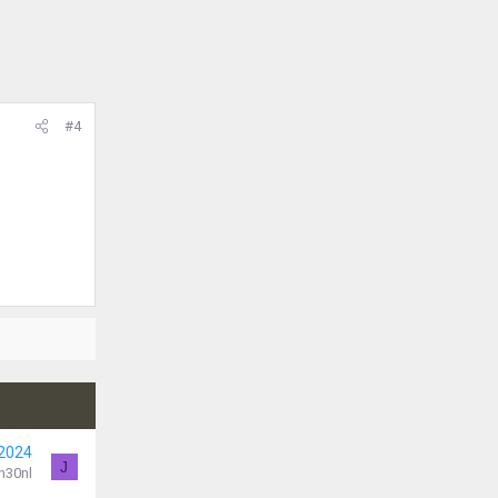
#4
 2024
J
n30nl