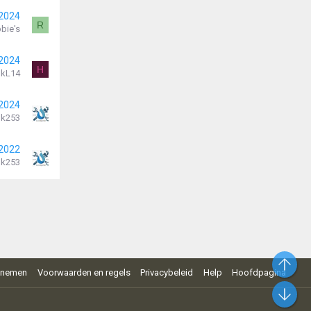
 2024
R
bie's
 2024
H
kL14
 2024
k253
 2022
k253
Bo
pnemen
Voorwaarden en regels
Privacybeleid
Help
Hoofdpagina
On