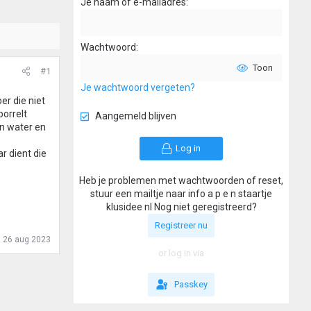
Je naam of e-mailadres
Wachtwoord
Toon
#1
Je wachtwoord vergeten?
er die niet
borrelt
Aangemeld blijven
en water en
Log in
r dient die
Heb je problemen met wachtwoorden of reset,
stuur een mailtje naar info a p e n staartje
klusidee nl Nog niet geregistreerd?
Registreer nu
:
26 aug 2023
or log in via
Passkey