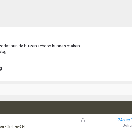
 zodat hun de buizen schoon kunnen maken.
lag.
G
24 sep
e
Joha
oer
4
624
s