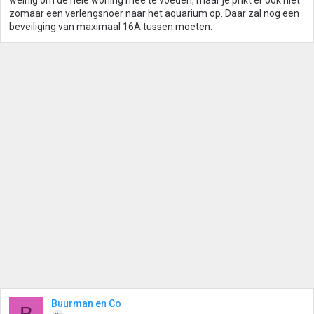
weinig om de hele woning mee te voeden, maar je prikt er ook niet
zomaar een verlengsnoer naar het aquarium op. Daar zal nog een
beveiliging van maximaal 16A tussen moeten.
Buurman en Co
B