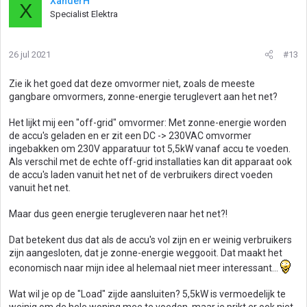
XanderH
X
Specialist Elektra
26 jul 2021
#13
Zie ik het goed dat deze omvormer niet, zoals de meeste
gangbare omvormers, zonne-energie teruglevert aan het net?
Het lijkt mij een "off-grid" omvormer: Met zonne-energie worden
de accu's geladen en er zit een DC -> 230VAC omvormer
ingebakken om 230V apparatuur tot 5,5kW vanaf accu te voeden.
Als verschil met de echte off-grid installaties kan dit apparaat ook
de accu's laden vanuit het net of de verbruikers direct voeden
vanuit het net.
Maar dus geen energie terugleveren naar het net?!
Dat betekent dus dat als de accu's vol zijn en er weinig verbruikers
zijn aangesloten, dat je zonne-energie weggooit. Dat maakt het
economisch naar mijn idee al helemaal niet meer interessant...
Wat wil je op de "Load" zijde aansluiten? 5,5kW is vermoedelijk te