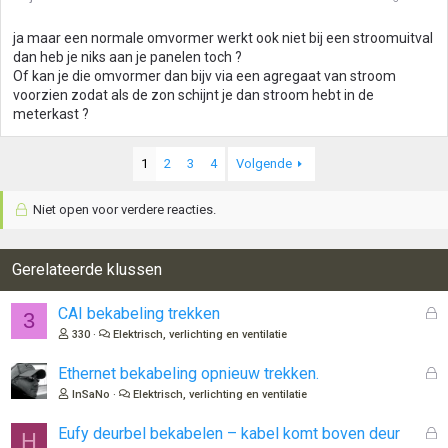
ja maar een normale omvormer werkt ook niet bij een stroomuitval
dan heb je niks aan je panelen toch ?
Of kan je die omvormer dan bijv via een agregaat van stroom
voorzien zodat als de zon schijnt je dan stroom hebt in de
meterkast ?
1
2
3
4
Volgende
Niet open voor verdere reacties.
Gerelateerde klussen
G
CAI bekabeling trekken
3
e
330
Elektrisch, verlichting en ventilatie
s
l
G
Ethernet bekabeling opnieuw trekken.
o
e
InSaNo
Elektrisch, verlichting en ventilatie
t
s
e
l
G
Eufy deurbel bekabelen – kabel komt boven deur
H
n
o