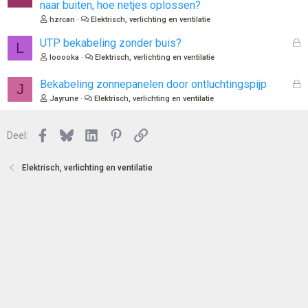
e
naar buiten, hoe netjes oplossen?
t
s
hzrcan
Elektrisch, verlichting en ventilatie
e
l
n
o
G
UTP bekabeling zonder buis?
L
t
e
looooka
Elektrisch, verlichting en ventilatie
e
s
n
l
G
Bekabeling zonnepanelen door ontluchtingspijp
J
o
e
Jayrune
Elektrisch, verlichting en ventilatie
t
s
e
l
n
Facebook
Bluesky
LinkedIn
Pinterest
Link
o
Deel:
t
e
Elektrisch, verlichting en ventilatie
n