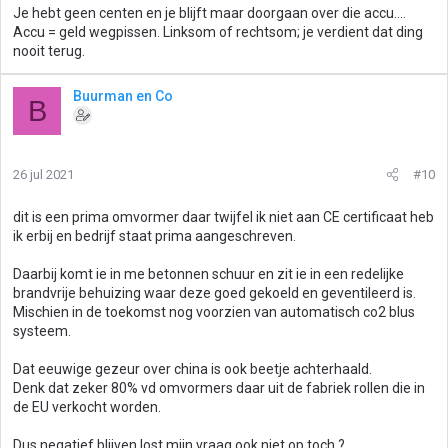
Je hebt geen centen en je blijft maar doorgaan over die accu....
Accu = geld wegpissen. Linksom of rechtsom; je verdient dat ding
nooit terug.
Buurman en Co
B
26 jul 2021
#10
dit is een prima omvormer daar twijfel ik niet aan CE certificaat heb
ik erbij en bedrijf staat prima aangeschreven.
Daarbij komt ie in me betonnen schuur en zit ie in een redelijke
brandvrije behuizing waar deze goed gekoeld en geventileerd is.
Mischien in de toekomst nog voorzien van automatisch co2 blus
systeem.
Dat eeuwige gezeur over china is ook beetje achterhaald.
Denk dat zeker 80% vd omvormers daar uit de fabriek rollen die in
de EU verkocht worden.
Dus negatief blijven lost mijn vraag ook niet op toch ?