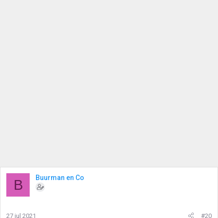
Buurman en Co
B
27 jul 2021
#20