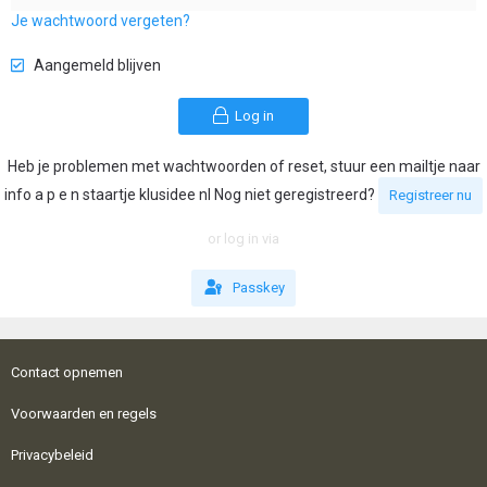
Je wachtwoord vergeten?
Aangemeld blijven
Log in
Heb je problemen met wachtwoorden of reset, stuur een mailtje naar
info a p e n staartje klusidee nl Nog niet geregistreerd?
Registreer nu
or log in via
Passkey
Contact opnemen
Voorwaarden en regels
Privacybeleid