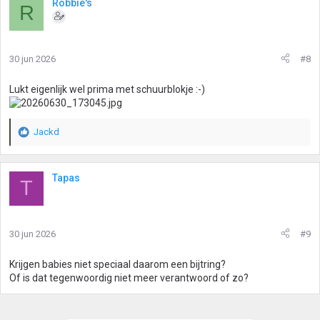
Robbie's
R
30 jun 2026
#8
Lukt eigenlijk wel prima met schuurblokje :-)
Jackd
W
a
a
r
Tapas
T
d
e
r
i
30 jun 2026
#9
n
g
Krijgen babies niet speciaal daarom een bijtring?
e
Of is dat tegenwoordig niet meer verantwoord of zo?
n
: