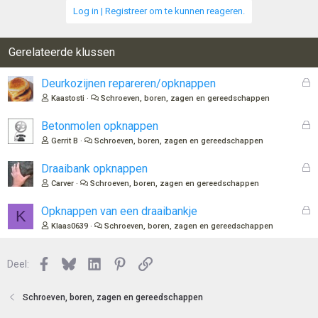
Log in | Registreer om te kunnen reageren.
Gerelateerde klussen
G
Deurkozijnen repareren/opknappen
e
Kaastosti
Schroeven, boren, zagen en gereedschappen
s
l
G
Betonmolen opknappen
o
e
Gerrit B
Schroeven, boren, zagen en gereedschappen
t
s
e
l
G
Draaibank opknappen
n
o
e
Carver
Schroeven, boren, zagen en gereedschappen
t
s
e
l
G
Opknappen van een draaibankje
K
n
o
e
Klaas0639
Schroeven, boren, zagen en gereedschappen
t
s
e
l
n
Facebook
Bluesky
LinkedIn
Pinterest
Link
o
Deel:
t
e
Schroeven, boren, zagen en gereedschappen
n