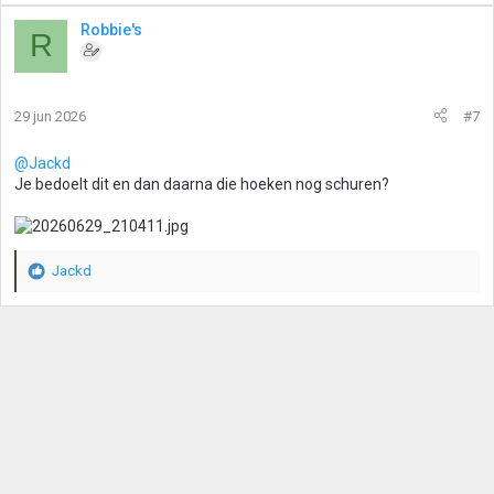
Robbie's
R
29 jun 2026
#7
@Jackd
Je bedoelt dit en dan daarna die hoeken nog schuren?
Jackd
W
a
a
r
d
e
r
i
n
g
e