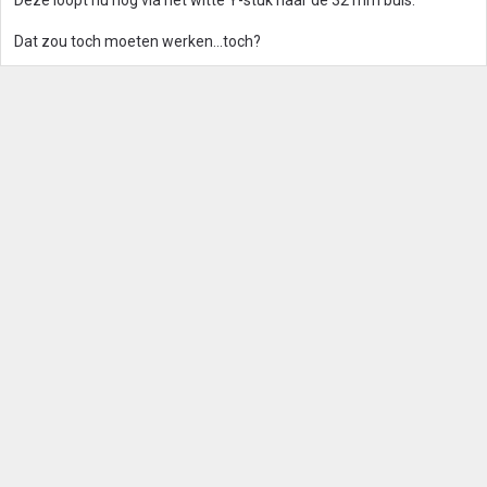
Deze loopt nu nog via het witte Y-stuk naar de 32 mm buis.
Dat zou toch moeten werken...toch?