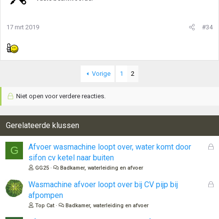
17 mrt 2019
#34
Vorige
1
2
Niet open voor verdere reacties.
Gerelateerde klussen
G
Afvoer wasmachine loopt over, water komt door
G
e
sifon cv ketel naar buiten
s
GG25
Badkamer, waterleiding en afvoer
l
o
G
Wasmachine afvoer loopt over bij CV pijp bij
t
e
afpompen
e
s
Top Cat
Badkamer, waterleiding en afvoer
n
l