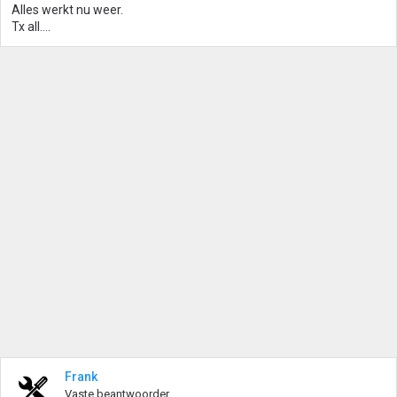
Alles werkt nu weer.
Tx all....
Frank
Vaste beantwoorder