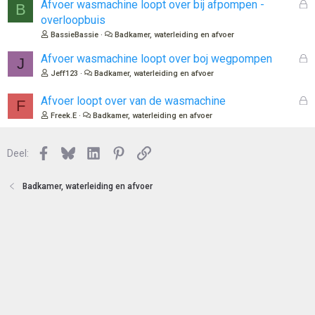
o
G
Afvoer wasmachine loopt over bij afpompen -
B
t
e
overloopbuis
e
s
BassieBassie
Badkamer, waterleiding en afvoer
n
l
o
G
Afvoer wasmachine loopt over boj wegpompen
J
t
e
Jeff123
Badkamer, waterleiding en afvoer
e
s
n
l
G
Afvoer loopt over van de wasmachine
F
o
e
Freek.E
Badkamer, waterleiding en afvoer
t
s
e
l
n
Facebook
Bluesky
LinkedIn
Pinterest
Link
o
Deel:
t
e
Badkamer, waterleiding en afvoer
n