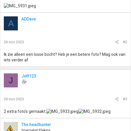
ADDave
A
26 nov 2023
#2
Ik zie alleen een losse bocht? Heb je een betere foto? Mag ook van
iets verder af
Jeff123
J
26 nov 2023
#3
2 extra foto’s gemaakt.
The headhunter
Specialist Elektra