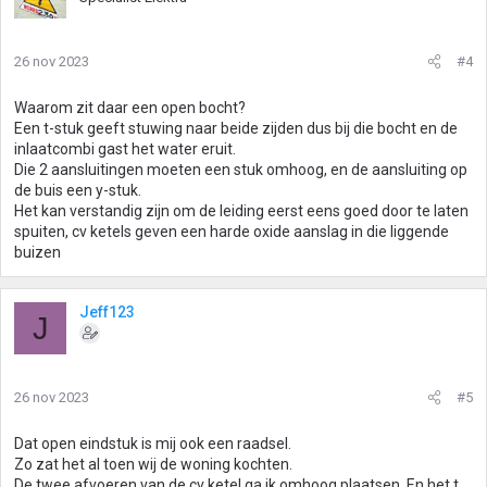
26 nov 2023
#4
Waarom zit daar een open bocht?
Een t-stuk geeft stuwing naar beide zijden dus bij die bocht en de
inlaatcombi gast het water eruit.
Die 2 aansluitingen moeten een stuk omhoog, en de aansluiting op
de buis een y-stuk.
Het kan verstandig zijn om de leiding eerst eens goed door te laten
spuiten, cv ketels geven een harde oxide aanslag in die liggende
buizen
Jeff123
J
26 nov 2023
#5
Dat open eindstuk is mij ook een raadsel.
Zo zat het al toen wij de woning kochten.
De twee afvoeren van de cv ketel ga ik omhoog plaatsen. En het t