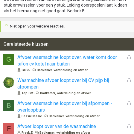
stuk omwisselen voor een y stuk. Leiding doorspoelen laat ik doen
als het hierna nog niet goed gaat. Bedankt!
Niet open voor verdere reacties.
Gerelateerde klussen
G
Afvoer wasmachine loopt over, water komt door
G
e
sifon cv ketel naar buiten
s
GG25
Badkamer, waterleiding en afvoer
l
o
G
Wasmachine afvoer loopt over bij CV pijp bij
t
e
afpompen
e
s
Top Cat
Badkamer, waterleiding en afvoer
n
l
o
G
Afvoer wasmachine loopt over bij afpompen -
B
t
e
overloopbuis
e
s
BassieBassie
Badkamer, waterleiding en afvoer
n
l
o
G
Afvoer loopt over van de wasmachine
F
t
e
Freek.E
Badkamer, waterleiding en afvoer