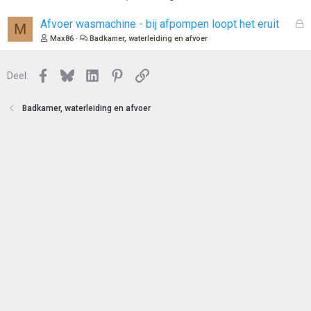
e
s
n
l
G
Afvoer wasmachine - bij afpompen loopt het eruit
M
o
e
Max86
Badkamer, waterleiding en afvoer
t
s
e
l
n
Facebook
Bluesky
LinkedIn
Pinterest
Link
o
Deel:
t
e
Badkamer, waterleiding en afvoer
n