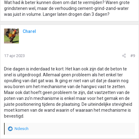
Wat had ik beter kunnen doen om dat te vermijden? Waren grote
grindstenen wel, maar de verhouding cement-grind-zand-water
was juist in volume. Langer laten drogen dan 3 dagen?
Charel
17 apr 2023
#9
Drie dagen is inderdaad te kort. Het kan ook zijn dat de beton te
snel is uitgedroogd. Allemaal geen probleem als het enkel ter
opvulling van dat gat was. Ik ging er niet van uit dat je daarin nog
wou boren om het mechanisme van de hangwc vast te zetten.
Maar ook dat hoeft geen probleem te zijn, dat vastzetten van de
poten van zo'n mechanisme is enkel maar voor het gemak en de
juiste positionering tijdens de plaatsing. De uiteindelijke stevigheid
moet komen van de wand waarin of waaraan het mechanisme is
bevestigd.
Ndesch
W
a