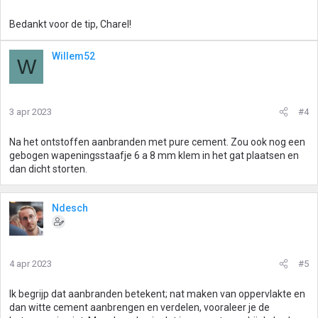
n
g
Bedankt voor de tip, Charel!
e
n
:
Willem52
W
3 apr 2023
#4
Na het ontstoffen aanbranden met pure cement. Zou ook nog een
gebogen wapeningsstaafje 6 a 8 mm klem in het gat plaatsen en
dan dicht storten.
Ndesch
4 apr 2023
#5
Ik begrijp dat aanbranden betekent; nat maken van oppervlakte en
dan witte cement aanbrengen en verdelen, vooraleer je de