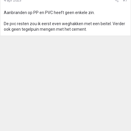
4 apr 2023
#7
i
n
g
Aanbranden op PP en PVC heeft geen enkele zin.
e
n
De pvc resten zou ik eerst even weghakken met een beitel. Verder
:
ook geen tegelpuin mengen met het cement.