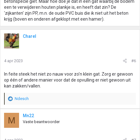
betonspecie giet. Maar hoe doe je dat in een gat waarbij de bodem
een te verwijderen houten plankje is, en heeft dat zin? De
'zijkanten' zijn PP, m.n. de oude PVC buis die ik niet uit het beton
krijg (boven en onderen afgeklopt met een hamer).
Charel
4 apr 2023
#6
In feite steek het niet zo nauw voor zo'n klein gat. Zorg er gewoon
op één of andere manier voor dat de opvulling er niet gewoon uit
kan zakken/vallen.
Ndesch
W
a
a
Mn22
M
r
Vaste beantwoorder
d
e
r