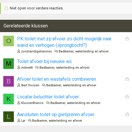
a
Niet open voor verdere reacties.
r
d
e
r
Gerelateerde klussen
i
n
G
PK-toilet met zij-afvoer zo dicht mogelijk naar
O
g
e
wand en verhogen (sprongbocht?)
e
s
n
(on)handigehannes
Badkamer, waterleiding en afvoer
l
:
o
Toilet afvoer bij nieuwe wc
M
t
mdewitt
Badkamer, waterleiding en afvoer
e
n
G
Afvoer toilet en wastafels combineren
B
e
Bart Vossen
Badkamer, waterleiding en afvoer
s
l
G
Locatie beluchter toilet afvoer
K
o
e
KlusserBranco
Badkamer, waterleiding en afvoer
t
s
e
l
G
Aansluiten toilet op gietijzeren afvoer.
L
n
o
e
Lyr
Badkamer, waterleiding en afvoer
t
s
e
l