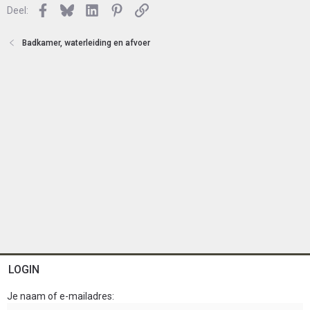
n
Facebook
Bluesky
LinkedIn
Pinterest
Link
o
Deel:
t
e
Badkamer, waterleiding en afvoer
n
LOGIN
Je naam of e-mailadres