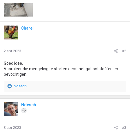
Charel
2 apr 2023
#2
Goed idee.
Vooraleer die mengeling te storten eerst het gat ontstoffen en
bevochtigen.
Ndesch
W
a
a
r
Ndesch
d
e
r
i
3 apr 2023
#3