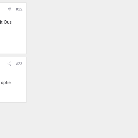
#22
t. Dus
#23
 optie.