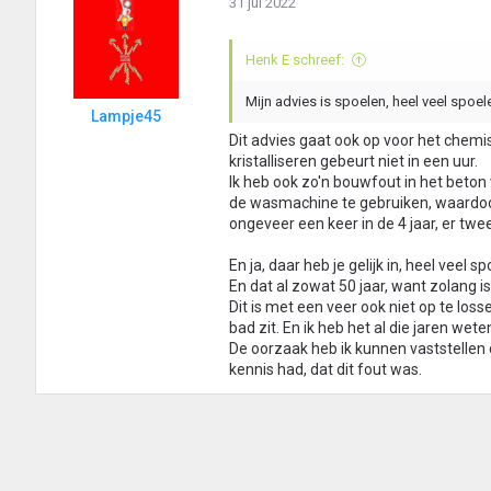
31 jul 2022
Henk E schreef:
Mijn advies is spoelen, heel veel spoel
Lampje45
Dit advies gaat ook op voor het chemis
kristalliseren gebeurt niet in een uur.
Ik heb ook zo'n bouwfout in het beton
de wasmachine te gebruiken, waardoor
ongeveer een keer in de 4 jaar, er tw
En ja, daar heb je gelijk in, heel veel 
En dat al zowat 50 jaar, want zolang i
Dit is met een veer ook niet op te los
bad zit. En ik heb het al die jaren wet
De oorzaak heb ik kunnen vaststellen do
kennis had, dat dit fout was.