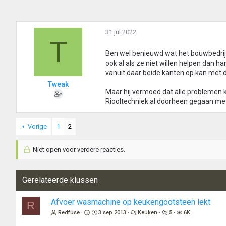
31 jul 2022
T
Ben wel benieuwd wat het bouwbedrijf
ook al als ze niet willen helpen dan 
vanuit daar beide kanten op kan met 
Tweak
Maar hij vermoed dat alle problemen ko
Riooltechniek al doorheen gegaan met
Vorige
1
2
Niet open voor verdere reacties.
Gerelateerde klussen
Afvoer wasmachine op keukengootsteen lekt
R
Redfuse
3 sep 2013
Keuken
5
6K