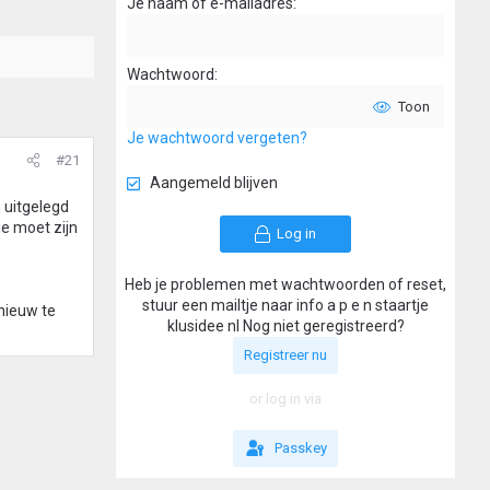
Je naam of e-mailadres
Wachtwoord
Toon
Je wachtwoord vergeten?
#21
Aangemeld blijven
 uitgelegd
ie moet zijn
Log in
Heb je problemen met wachtwoorden of reset,
stuur een mailtje naar info a p e n staartje
nieuw te
klusidee nl Nog niet geregistreerd?
Registreer nu
or log in via
Passkey