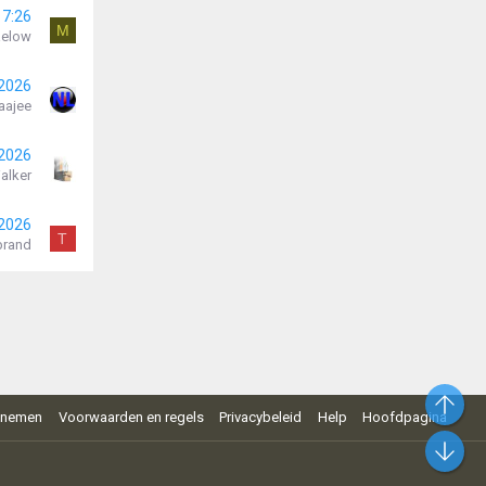
17:26
M
aelow
 2026
aajee
 2026
alker
 2026
T
brand
Bo
pnemen
Voorwaarden en regels
Privacybeleid
Help
Hoofdpagina
On