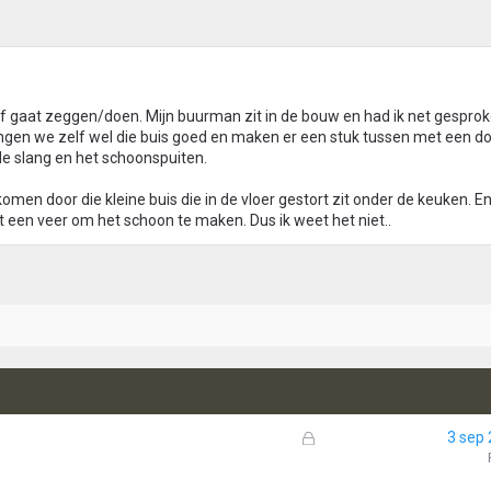
 gaat zeggen/doen. Mijn buurman zit in de bouw en had ik net gesproke
hangen we zelf wel die buis goed en maken er een stuk tussen met een do
de slang en het schoonspuiten.
men door die kleine buis die in de vloer gestort zit onder de keuken. En
 een veer om het schoon te maken. Dus ik weet het niet..
G
3 sep
e
s