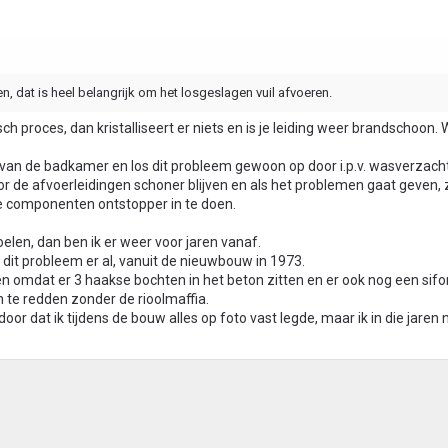
en, dat is heel belangrijk om het losgeslagen vuil afvoeren.
ch proces, dan kristalliseert er niets en is je leiding weer brandschoon.
 van de badkamer en los dit probleem gewoon op door i.p.v. wasverzachte
 de afvoerleidingen schoner blijven en als het problemen gaat geven, 
ee componenten ontstopper in te doen.
spoelen, dan ben ik er weer voor jaren vanaf.
s dit probleem er al, vanuit de nieuwbouw in 1973.
sen omdat er 3 haakse bochten in het beton zitten en er ook nog een sif
en te redden zonder de rioolmaffia.
or dat ik tijdens de bouw alles op foto vast legde, maar ik in die jaren 