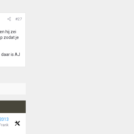
#27
n hij zei
p zodat je
 daar is AJ
 2013
Frank