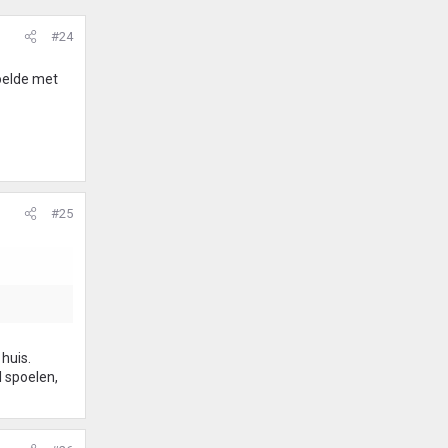
#24
oelde met
#25
 huis.
l spoelen,