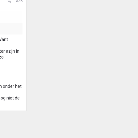
#26
 Want
r azijn in
zo
on onder het
nog niet de