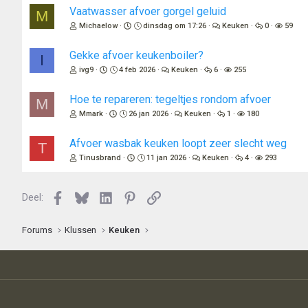
Vaatwasser afvoer gorgel geluid
M
Michaelow
dinsdag om 17:26
Keuken
0
59
Gekke afvoer keukenboiler?
I
ivg9
4 feb 2026
Keuken
6
255
Hoe te repareren: tegeltjes rondom afvoer
M
Mmark
26 jan 2026
Keuken
1
180
Afvoer wasbak keuken loopt zeer slecht weg
T
Tinusbrand
11 jan 2026
Keuken
4
293
Facebook
Bluesky
LinkedIn
Pinterest
Link
Deel:
Forums
Klussen
Keuken