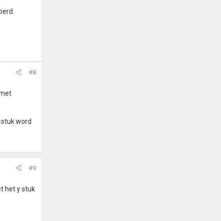
oerd.
#8
 met
-stuk word
#9
t het y stuk