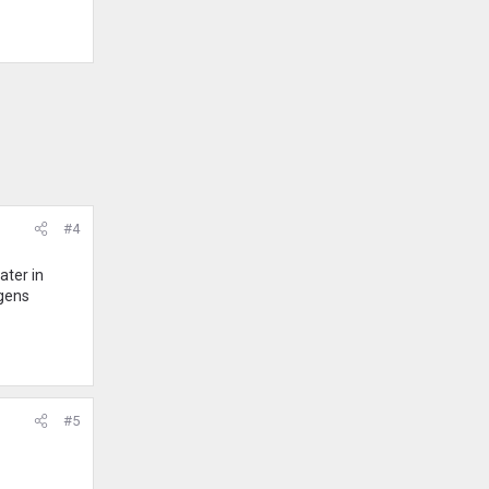
#4
ater in
rgens
#5