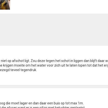
r niet op afschot ligt. Zou deze tegen het schot in liggen dan blijft daar w
krijgen moeite om het water voor zich uit te laten lopen tot dat het e
gezegd teveel tegendruk.
oog die moet lager en dan daar een buis op tot max 1m.
 die afvoer want er is een sifon met beluchter geplaatst.