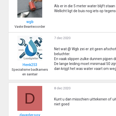
Als er in die 5 meter water blijft sta
Wellicht ligt de buis nog iets op tegen
wgb
Vaste Beantwoorder
7 dec 2020
Net wat @ Wgb zei er zit geen afschot 
beluchter.
En vaak slippen zulke dunnen pijpen d
De lange leiding moet minimaal 50 zij
Henk253
dan krijgt het was water vaart om weg
Specialisme badkamers
en sanitair
8 dec 2020
D
Kunt u dan misschien uittekenen of ui
niet goed
davederooy