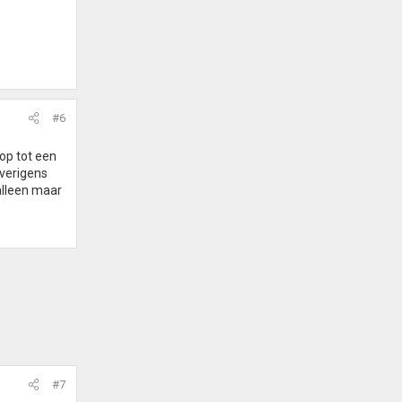
#6
op tot een
overigens
alleen maar
#7