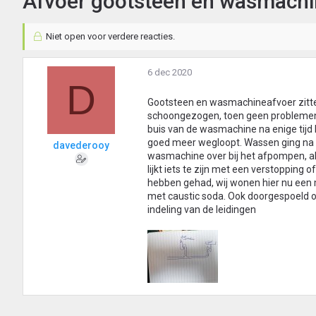
Afvoer gootsteen en wasmach
Niet open voor verdere reacties.
6 dec 2020
D
Gootsteen en wasmachineafvoer zitten
schoongezogen, toen geen problemen 
buis van de wasmachine na enige tijd 
goed meer wegloopt. Wassen ging na h
davederooy
wasmachine over bij het afpompen, a
lijkt iets te zijn met een verstopping 
hebben gehad, wij wonen hier nu een 
met caustic soda. Ook doorgespoeld on
indeling van de leidingen