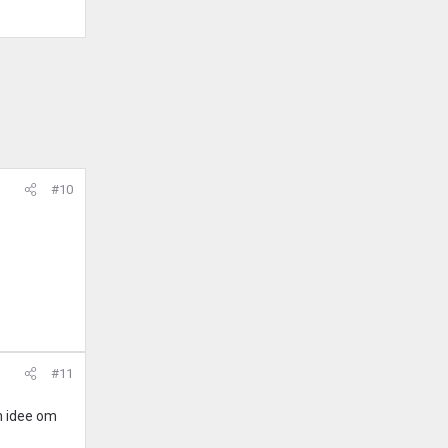
#10
#11
n idee om