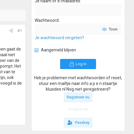
Je naam of e-mailadres
Wachtwoord
Toon
#1
Je wachtwoord vergeten?
pen gaat de
Aangemeld blijven
aal niet
oer van de
Log in
fpompt. Het
st van te
ijn, ook
Heb je problemen met wachtwoorden of reset,
evoegd is de
stuur een mailtje naar info a p e n staartje
klusidee nl Nog niet geregistreerd?
Registreer nu
or log in via
Passkey