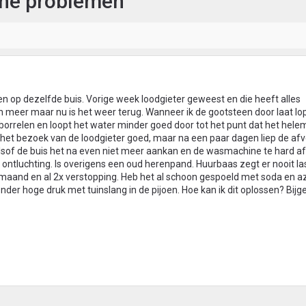
ine problemen
 op dezelfde buis. Vorige week loodgieter geweest en die heeft alles
meer maar nu is het weer terug. Wanneer ik de gootsteen door laat lo
borrelen en loopt het water minder goed door tot het punt dat het helem
et bezoek van de loodgieter goed, maar na een paar dagen liep de afv
lsof de buis het na even niet meer aankan en de wasmachine te hard a
of ontluchting. Is overigens een oud herenpand. Huurbaas zegt er nooit la
maand en al 2x verstopping. Heb het al schoon gespoeld met soda en az
der hoge druk met tuinslang in de pijoen. Hoe kan ik dit oplossen? Bijg