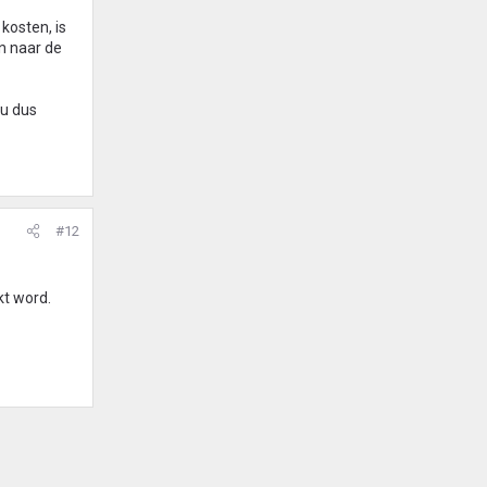
kosten, is
n naar de
ou dus
#12
t word.