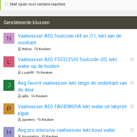
Niet open voor verdere reacties.
Gerelateerde klussen
Vaatwasser AEG foutcode i44 en i11, lekt aan de
N
voorkant
Neliss
Keuken
G
Vaatwasser AEG F55322VI0 foutcode i30, lekt
L
e
water op de bodem
s
Luuk99
Keuken
l
o
G
Aeg favorit vaatwasser lekt langs de onderkant van
J
t
e
de deur
e
s
jaflo
Keuken
n
l
o
G
Vaatwasser AEG FAV40860IA lekt water uit labyrint
P
t
e
pijpje
e
s
ppieters
Keuken
n
l
o
G
Aeg pro intensive vaatwasser lekt koud water
H
t
e
Hoggiebro
Keuken