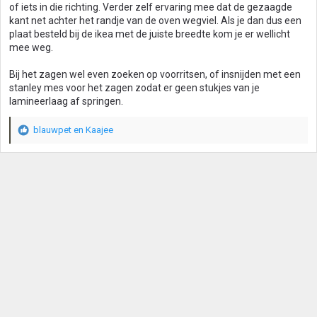
of iets in die richting. Verder zelf ervaring mee dat de gezaagde
kant net achter het randje van de oven wegviel. Als je dan dus een
plaat besteld bij de ikea met de juiste breedte kom je er wellicht
mee weg.
Bij het zagen wel even zoeken op voorritsen, of insnijden met een
stanley mes voor het zagen zodat er geen stukjes van je
lamineerlaag af springen.
blauwpet
en
Kaajee
W
a
a
r
d
e
r
i
n
g
e
n
: