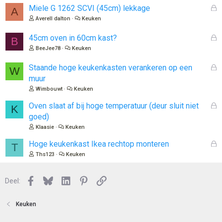
G
Miele G 1262 SCVI (45cm) lekkage
A
e
Averell dalton
Keuken
s
l
G
45cm oven in 60cm kast?
B
o
e
BeeJee78
Keuken
t
s
e
l
G
Staande hoge keukenkasten verankeren op een
W
n
o
e
muur
t
s
Wimbouwt
Keuken
e
l
n
o
G
Oven slaat af bij hoge temperatuur (deur sluit niet
K
t
e
goed)
e
s
Klaasie
Keuken
n
l
o
G
Hoge keukenkast Ikea rechtop monteren
T
t
e
Ths123
Keuken
e
s
n
l
Facebook
Bluesky
LinkedIn
Pinterest
Link
o
Deel:
t
e
Keuken
n