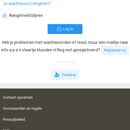
Je wachtwoord vergeten?
Aangemeld blijven
Log in
Heb je problemen met wachtwoorden of reset, stuur een mailtje naar
info a p e n staartje klusidee nl Nog niet geregistreerd?
Registreer nu
or log in via
Passkey
Contact opnemen
Voorwaarden en regels
Privacybeleid