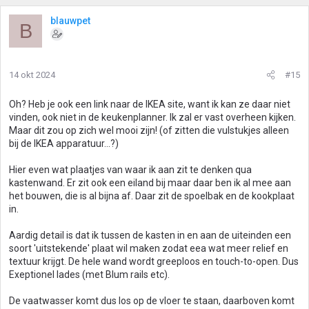
blauwpet
B
14 okt 2024
#15
Oh? Heb je ook een link naar de IKEA site, want ik kan ze daar niet
vinden, ook niet in de keukenplanner. Ik zal er vast overheen kijken.
Maar dit zou op zich wel mooi zijn! (of zitten die vulstukjes alleen
bij de IKEA apparatuur...?)
Hier even wat plaatjes van waar ik aan zit te denken qua
kastenwand. Er zit ook een eiland bij maar daar ben ik al mee aan
het bouwen, die is al bijna af. Daar zit de spoelbak en de kookplaat
in.
Aardig detail is dat ik tussen de kasten in en aan de uiteinden een
soort 'uitstekende' plaat wil maken zodat eea wat meer relief en
textuur krijgt. De hele wand wordt greeploos en touch-to-open. Dus
Exeptionel lades (met Blum rails etc).
De vaatwasser komt dus los op de vloer te staan, daarboven komt