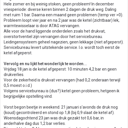
Hele zomer en bij weinig stoken, geen probleem! In december
vriesperiode: diverse keren binnen 2 dagen de druk weg. Daling
met ruim 1 bar. Daarna een maand geen problemen (temp ver >0).
Probleem loopt vier jaar en na 2 jaar was de ketel (zichtbaar) lek,
warmtewisselaar is door ATAG vervangen.
Alle voor de hand liggende onderdelen zoals het drukvat,
overstortventiel zijn vervangen door het servicebureau.
Leidingensysteem geheel nagezien, geen lekkage (niet afgeperst).
Servicebureau levert uitstekende service. I.o. wordt toch eerst de
ketel afgeperst.
Vervolg en nu lijkt het wonderlijk te worden...
Vrijdag 18 jan is de ketel afgeperst: 10 minuten 4,2 bar en geen
drukverlies.
Voor de zekerheid is drukvat vervangen (had 0,2 onderaan terwijl
0,5 moest o.i.d.)
Volgens servicebureau is (dus?) ketel geen probleem, hetgeen ik
begrijpelijke opstelling vind.
Vorst begon beetje in weekend. 21 januari s'avonds de druk nog
(koud) gecontroleerd en stond op 1,8 (bij 0,9 slaat de ketel af).
Woensdagochtend 23 jan was druk gezakt tot 0,6 bar, in
anderhalve dag dus 1,2 bar verlies.