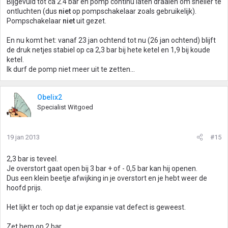
Bijgevuld tot ca 2.4 bar en pomp continu laten draaien om sneller te
ontluchten (dus
niet
op pompschakelaar zoals gebruikelijk).
Pompschakelaar
niet
uit gezet.
En nu komt het: vanaf 23 jan ochtend tot nu (26 jan ochtend) blijft
de druk netjes stabiel op ca 2,3 bar bij hete ketel en 1,9 bij koude
ketel.
Ik durf de pomp niet meer uit te zetten...
Obelix2
Specialist Witgoed
19 jan 2013
#15
2,3 bar is teveel.
Je overstort gaat open bij 3 bar + of - 0,5 bar kan hij openen.
Dus een klein beetje afwijking in je overstort en je hebt weer de
hoofd prijs.
Het lijkt er toch op dat je expansie vat defect is geweest.
Zet hem op 2 bar.