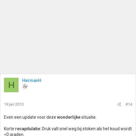
HermanH
H
19 jan 2013
#14
Even een update voor deze
wonderlijke
situatie.
Korte
recapitulatie
: Druk valt snel weg bij stoken als het koud wordt
<0 graden.