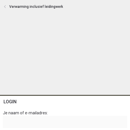
e
Verwarming inclusief leidingwerk
n
LOGIN
Je naam of e-mailadres