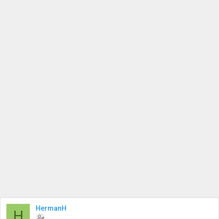
HermanH
H