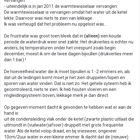
vervangen.
- uiteindelijk is in jan 2011 de warmtewisselaar vervangen.
De warmtewisselaar is vervangen omdat het water uit de ketel
lekte. Daarvoor was niets te zien van lekkage.
Ik was verheugd dat het probleem nu opgelost was...
De frustratie was groot toen bleek dat in
(alleen)
een koude
periode de waterdruk weer snel zakte. Het drukverlies is echter nu
anders; bij temperaturen onder het vriespunt zoals begin
december, moest ik om de twee dagen bijvullen (drukverlies meer
dan 1 bar) !
De hoeveelheid water die ik moet bijvullen is 1 -2 emmers en, als
dat uit de leidingen komt moet je het zien druppelen/lopen en
sporen van water vinden. Dat is niet zo. Het gehele syteem heb ik
gecontroleerd, niets te zien. Ik heb houten vloeren en een
ringleidingsysteem boven, lekkage merk je dan direct.
Op gegeven moment dacht ik gevonden te hebben wat er aan de
hand is:
uit de condensleiding vlak onder de ketel (zwarte plastic uitlaat die
uitmondt in (vuilwater)afvoer) druppelt met grote frequentie
water. Als de ketel volop draait, en bij vriesweer, ongeveer
10cm/2uur water in een kleine emmer. Ik dacht dat de (nieuwe)