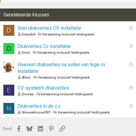
Gerelateerde klussen
G
Snel drukverlies CV installatie
D
e
Drpu4x4
Verwarming inclusief leidingwerk
s
l
G
Drukverlies Cv installatie
D
o
e
Dries
Verwarming inclusief leidingwerk
t
s
e
l
G
Hoeveel drukverlies na vullen van lege cv
n
o
e
installatie
t
s
Wilco
Verwarming inclusief leidingwerk
e
l
n
o
G
CV-systeem drukverlies
E
t
e
Ericokp
Verwarming inclusief leidingwerk
e
s
n
l
G
Drukverlies in de c.v.
N
o
e
Nieuweklusser007
Verwarming inclusief leidingwerk
t
s
e
l
n
Facebook
Bluesky
LinkedIn
Pinterest
Link
o
Deel:
t